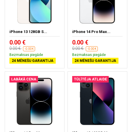
iPhone 13 128GB S...
iPhone 14 Pro Max...
0.00 €
0.00 €
0.00 €
0.00 €
-0.00 €
-0.00 €
Bezmaksas piegāde
Bezmaksas piegāde
24 MĒNEŠU GARANTIJA
24 MĒNEŠU GARANTIJA
LABĀKĀ CENA
TŪLĪTĒJA ATLAIDE