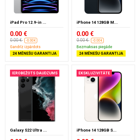
iPad Pro 12.9-in ...
iPhone 14 128GB M...
0.00 €
0.00 €
0.00 €
0.00 €
-0.00 €
-0.00 €
Gandrīz izpārdots
Bezmaksas piegāde
24 MĒNEŠU GARANTIJA
24 MĒNEŠU GARANTIJA
IEROBEŽOTS DAUDZUMS
EKSKLUZIVITĀTE
Galaxy S22 Ultra ...
iPhone 14 128GB S...