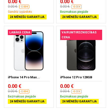
0.00 €
0.00 €
0.00 €
0.00 €
-0.00 €
-0.00 €
Gandrīz izpārdots
Bezmaksas piegāde
24 MĒNEŠU GARANTIJA
24 MĒNEŠU GARANTIJA
LABĀKĀ CENA
VAIRUMTIRDZNIECĪBAS
CENA
iPhone 14 Pro Max...
iPhone 12 Pro 128GB
0.00 €
0.00 €
0.00 €
0.00 €
-0.00 €
-0.00 €
Bezmaksas piegāde
Bezmaksas piegāde
24 MĒNEŠU GARANTIJA
24 MĒNEŠU GARANTIJA