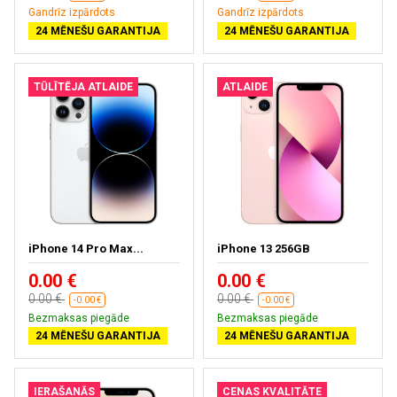
Gandrīz izpārdots
Gandrīz izpārdots
24 MĒNEŠU GARANTIJA
24 MĒNEŠU GARANTIJA
TŪLĪTĒJA ATLAIDE
ATLAIDE
iPhone 14 Pro Max...
iPhone 13 256GB
0.00 €
0.00 €
0.00 €
0.00 €
-0.00 €
-0.00 €
Bezmaksas piegāde
Bezmaksas piegāde
24 MĒNEŠU GARANTIJA
24 MĒNEŠU GARANTIJA
IERAŠANĀS
CENAS KVALITĀTE