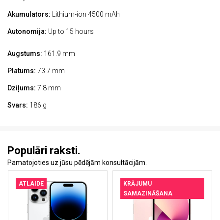
Akumulators:
Lithium-ion 4500 mAh
Autonomija:
Up to 15 hours
Augstums:
161.9 mm
Platums:
73.7 mm
Dziļums:
7.8 mm
Svars:
186 g
Populāri raksti.
Pamatojoties uz jūsu pēdējām konsultācijām.
ATLAIDE
KRĀJUMU
SAMAZINĀŠANA