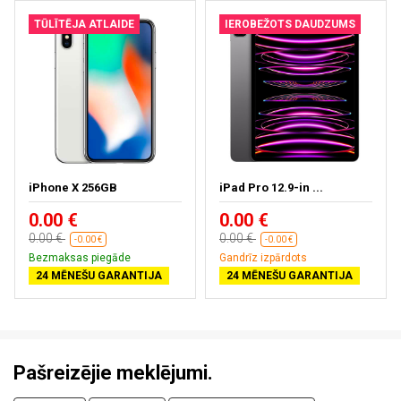
TŪLĪTĒJA ATLAIDE
IEROBEŽOTS DAUDZUMS
iPhone X 256GB
iPad Pro 12.9-in ...
0.00 €
0.00 €
0.00 €
0.00 €
-0.00 €
-0.00 €
Bezmaksas piegāde
Gandrīz izpārdots
24 MĒNEŠU GARANTIJA
24 MĒNEŠU GARANTIJA
Pašreizējie meklējumi.