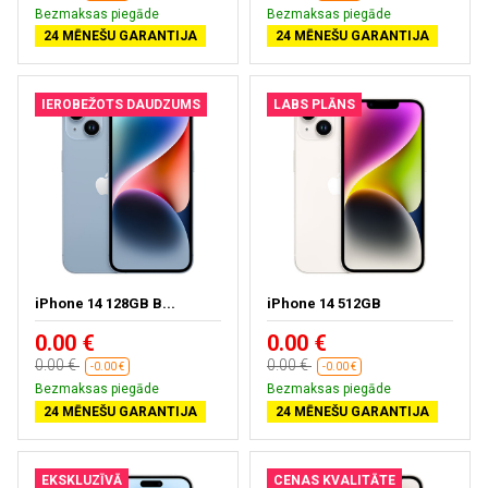
Bezmaksas piegāde
Bezmaksas piegāde
24 MĒNEŠU GARANTIJA
24 MĒNEŠU GARANTIJA
IEROBEŽOTS DAUDZUMS
LABS PLĀNS
iPhone 14 128GB B...
iPhone 14 512GB
0.00 €
0.00 €
0.00 €
0.00 €
-0.00 €
-0.00 €
Bezmaksas piegāde
Bezmaksas piegāde
24 MĒNEŠU GARANTIJA
24 MĒNEŠU GARANTIJA
EKSKLUZĪVĀ
CENAS KVALITĀTE