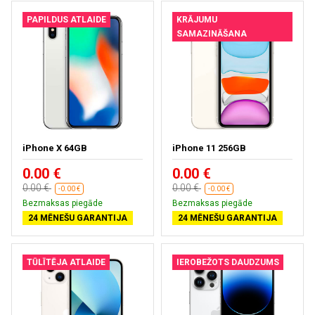
PAPILDUS ATLAIDE
KRĀJUMU
SAMAZINĀŠANA
iPhone X 64GB
iPhone 11 256GB
0.00 €
0.00 €
0.00 €
0.00 €
-0.00 €
-0.00 €
Bezmaksas piegāde
Bezmaksas piegāde
24 MĒNEŠU GARANTIJA
24 MĒNEŠU GARANTIJA
TŪLĪTĒJA ATLAIDE
IEROBEŽOTS DAUDZUMS