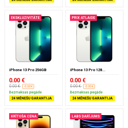
EKSKLUZIVITĀTE
PRIX ATLAIDE
iPhone 13 Pro 256GB
iPhone 13 Pro 128...
0.00 €
0.00 €
0.00 €
0.00 €
-0.00 €
-0.00 €
Bezmaksas piegāde
Bezmaksas piegāde
24 MĒNEŠU GARANTIJA
24 MĒNEŠU GARANTIJA
KRĪTOŠA CENA
LABS DARĪJUMS