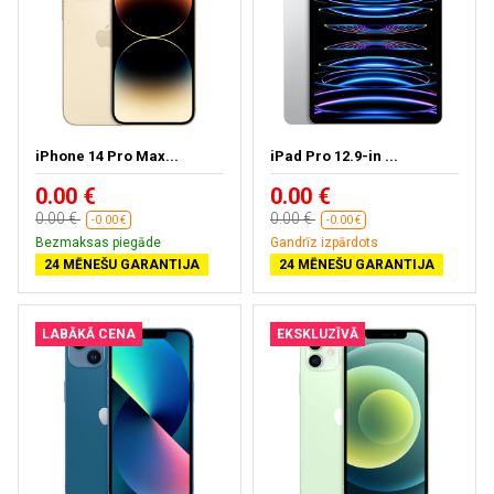
iPhone 14 Pro Max...
iPad Pro 12.9-in ...
0.00 €
0.00 €
0.00 €
0.00 €
-0.00 €
-0.00 €
Bezmaksas piegāde
Gandrīz izpārdots
24 MĒNEŠU GARANTIJA
24 MĒNEŠU GARANTIJA
LABĀKĀ CENA
EKSKLUZĪVĀ