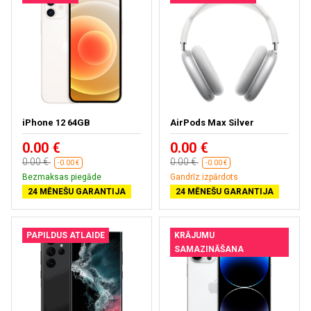
iPhone 12 64GB
AirPods Max Silver
0.00 €
0.00 €
0.00 €
0.00 €
-0.00 €
-0.00 €
Bezmaksas piegāde
Gandrīz izpārdots
24 MĒNEŠU GARANTIJA
24 MĒNEŠU GARANTIJA
PAPILDUS ATLAIDE
KRĀJUMU
SAMAZINĀŠANA