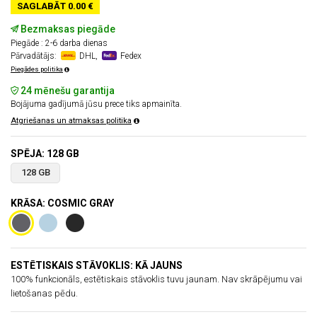
SAGLABĀT 0.00 €
Bezmaksas piegāde
Piegāde : 2-6 darba dienas
Pārvadātājs:
DHL,
Fedex
Piegādes politika
24 mēnešu garantija
Bojājuma gadījumā jūsu prece tiks apmainīta.
Atgriešanas un atmaksas politika
SPĒJA: 128 GB
128 GB
KRĀSA: COSMIC GRAY
ESTĒTISKAIS STĀVOKLIS: KĀ JAUNS
100% funkcionāls, estētiskais stāvoklis tuvu jaunam. Nav skrāpējumu vai
lietošanas pēdu.