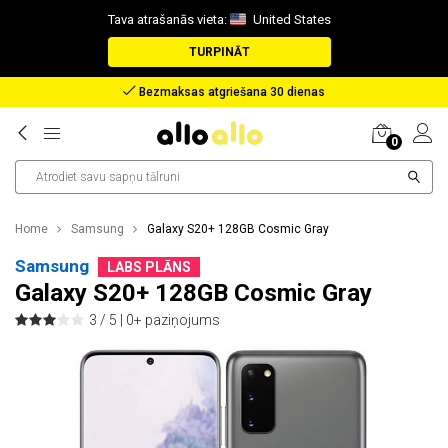
Tava atrašanās vieta:
United States
TURPINĀT
Atlīdzība nozaudētas pakas gadījumā
0
Home
Samsung
Galaxy S20+ 128GB Cosmic Gray
Samsung
LABS PLĀNS
Galaxy S20+ 128GB Cosmic Gray
3 / 5 |
0+ paziņojums