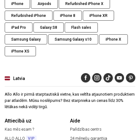
iPhone
Airpods
Refurbished iPhone X
Refurbished iPhone
iPhone 8
iPhone XR
iPad Pro
Galaxy S8
Flash sales
Samsung Galaxy
Samsung Galaxy s10
iPhone X
iPhone XS
Latvia
Allo Allo ir pirmā starptautiskā vietne, kas veltīta atjaunotiem produktiem
par atlaidēm. Mūsu noslēpums? Bez starpnieka un cenas līdz 30%
lētākas nekā vidēji tirgū.
Attiecībā uz
Aide
Kas mēs esam ?
Palīdzības centrs
ALLO ALLO
VIP
24 mēnešu garantija