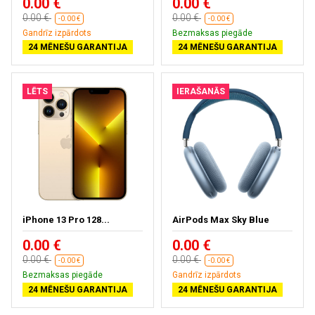
0.00 €
0.00 €
0.00 €
0.00 €
-0.00 €
-0.00 €
Gandrīz izpārdots
Bezmaksas piegāde
24 MĒNEŠU GARANTIJA
24 MĒNEŠU GARANTIJA
LĒTS
IERAŠANĀS
iPhone 13 Pro 128...
AirPods Max Sky Blue
0.00 €
0.00 €
0.00 €
0.00 €
-0.00 €
-0.00 €
Bezmaksas piegāde
Gandrīz izpārdots
24 MĒNEŠU GARANTIJA
24 MĒNEŠU GARANTIJA