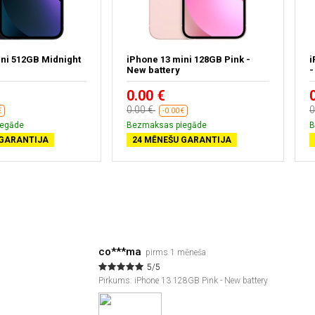
ini 512GB Midnight
iPhone 13 mini 128GB Pink -
i
New battery
-
0.00 €
0.00 €
0
€
-0.00 €
iegāde
Bezmaksas piegāde
B
 GARANTIJA
24 MĒNEŠU GARANTIJA
co***ma
pirms 1 mēneša
5/5
Pirkums: iPhone 13 128GB Pink - New battery