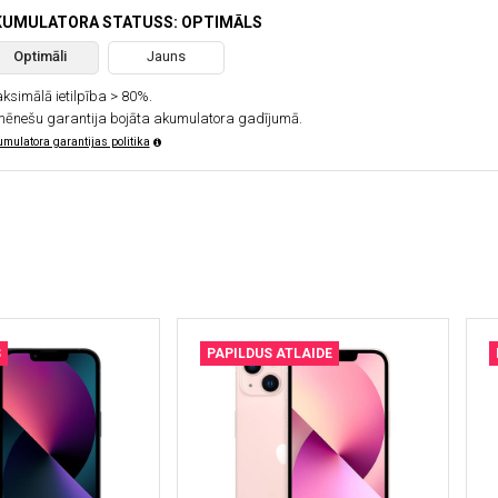
KUMULATORA STATUSS: OPTIMĀLS
Optimāli
Jauns
ksimālā ietilpība > 80%.
mēnešu garantija bojāta akumulatora gadījumā.
mulatora garantijas politika
S
PAPILDUS ATLAIDE