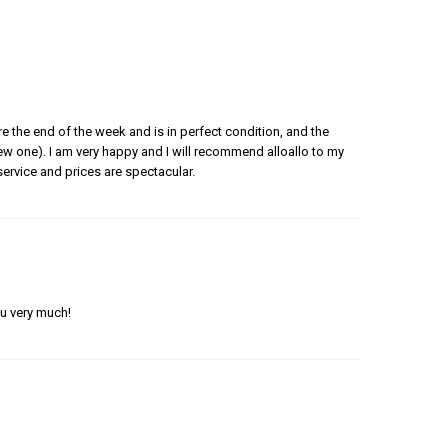
e the end of the week and is in perfect condition, and the
 new one). I am very happy and I will recommend alloallo to my
ervice and prices are spectacular.
ou very much!