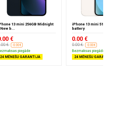
Phone 13 mini 256GB Midnight
iPhone 13 mini 512GB - New
 New b...
battery
0.00 €
0.00 €
.00 €
0.00 €
-0.00 €
-0.00 €
ezmaksas piegāde
Bezmaksas piegāde
24 MĒNEŠU GARANTIJA
24 MĒNEŠU GARANTIJA