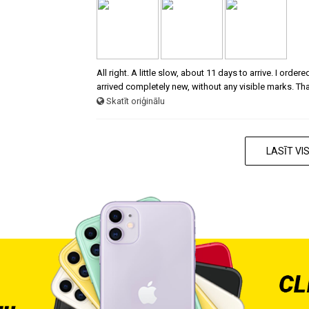
All right. A little slow, about 11 days to arrive. I ord
arrived completely new, without any visible marks. Th
Skatīt oriģinālu
LASĪT V