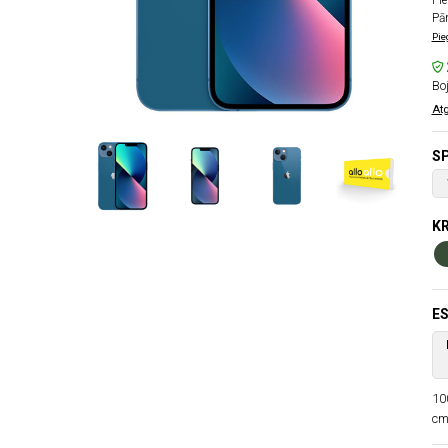
Pie
Pā
Pie
Boj
Atg
SP
K
ES
10
cm