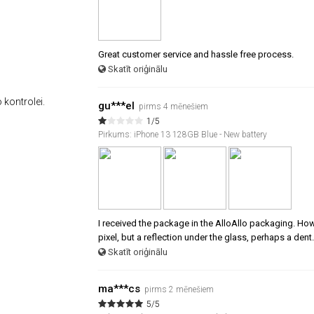
Great customer service and hassle free process.
Skatīt oriģinālu
 kontrolei.
gu***el
pirms 4 mēnešiem
1/5
Pirkums: iPhone 13 128GB Blue - New battery
I received the package in the AlloAllo packaging. Howev
pixel, but a reflection under the glass, perhaps a dent.
Skatīt oriģinālu
ma***cs
pirms 2 mēnešiem
5/5