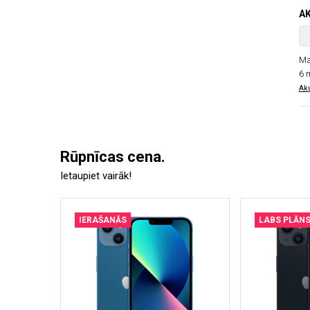
A
Ma
6 
Aku
Rūpnīcas cena.
Ietaupiet vairāk!
IERAŠANĀS
LABS PLĀN