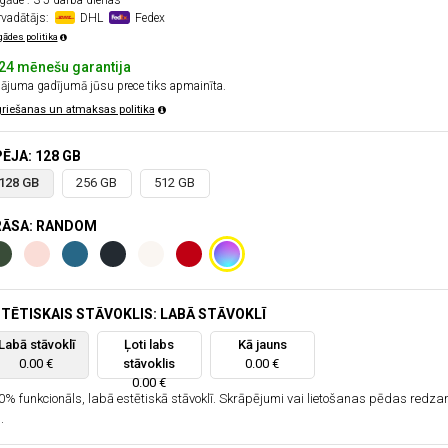
gāde : 3-5 darba dienas
rvadātājs:
DHL
Fedex
gādes politika
24 mēnešu garantija
ājuma gadījumā jūsu prece tiks apmainīta.
riešanas un atmaksas politika
ĒJA: 128 GB
128 GB
256 GB
512 GB
RĀSA: RANDOM
TĒTISKAIS STĀVOKLIS: LABĀ STĀVOKLĪ
Labā stāvoklī
Ļoti labs
Kā jauns
0.00 €
stāvoklis
0.00 €
0.00 €
0% funkcionāls, labā estētiskā stāvoklī. Skrāpējumi vai lietošanas pēdas redz
.