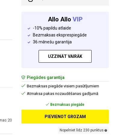
Allo Allo
VIP
-10% papildu atlaide
Bezmaksas eksprespiegāde
36 mēnešu garantija
UZZINĀT VAIRĀK
Piegādes garantija
Bezmaksas piegāde visiem pasūtījumiem
Atmaksa pakas nozaudēšanas gadījumā
Bezmaksas piegāde
PIEVIENOT GROZAM
amas 20
Nopelniet līdz 230 punktus