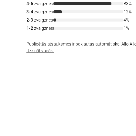
4-5
zvaigznes
83%
3-4
zvaigznes
12%
2-3
zvaigznes
4%
1-2
zvaigznes
1%
Publicētās atsauksmes ir pakļautas automātiskai Allo Allo
Uzzināt vairāk.