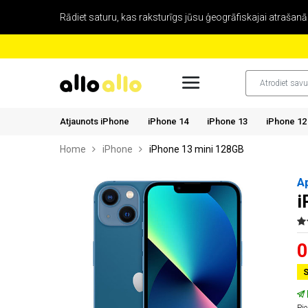
Rādiet saturu, kas raksturīgs jūsu ģeogrāfiskajai atrašanās
Atjaunots iPhone
iPhone 14
iPhone 13
iPhone 12
Home
iPhone
iPhone 13 mini 128GB
A
i
0
S