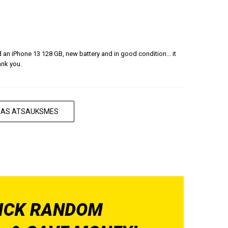
ered an iPhone 13 128 GB, new battery and in good condition... it
ank you.
ISAS ATSAUKSMES