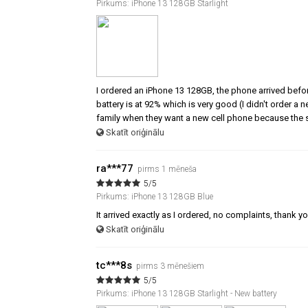
Pirkums: iPhone 13 128GB Starlight
I ordered an iPhone 13 128GB, the phone arrived befor
battery is at 92% which is very good (I didn't order a
family when they want a new cell phone because the s
Skatīt oriģinālu
ra***77
pirms 1 mēneša
5/5
Pirkums: iPhone 13 128GB Blue
It arrived exactly as I ordered, no complaints, thank y
Skatīt oriģinālu
tc***8s
pirms 3 mēnešiem
5/5
Pirkums: iPhone 13 128GB Starlight - New battery