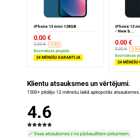
idnight
iPhone 13 mini 128GB
iPhone 13 m
- New b...
0.00 €
0.00 €
0.00 €
-0.00 €
0.00 €
-0.00 
Bezmaksas piegāde
Bezmaksas p
24 MĒNEŠU GARANTIJA
24 MĒNEŠU
Klientu atsauksmes un vērtējumi.
1500+ pēdējo 12 mēnešu laikā apkopotās atsauksmes.
4.6
Visas atsauksmes ir no pārbaudītiem pirkumiem.