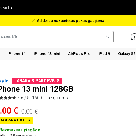
 vietai.
Atlīdzība nozaudētas pakas gadījumā
iPhone 11
iPhone 13 mini
AirPods Pro
iPad 9
Galaxy S2
pple
LABĀKAIS PĀRDEVĒJS
Phone 13 mini 128GB
4.6 / 5 |
1500+ paziņojums
.00 €
0.00 €
AGLABĀT 0.00 €
Bezmaksas piegāde