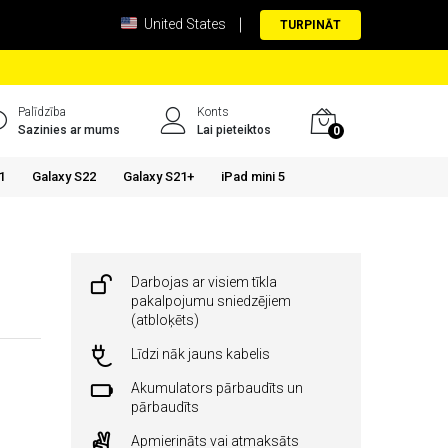
United States
TURPINĀT
Palīdzība
Konts
Sazinies ar mums
Lai pieteiktos
0
1
Galaxy S22
Galaxy S21+
iPad mini 5
Darbojas ar visiem tīkla
pakalpojumu sniedzējiem
(atbloķēts)
Līdzi nāk jauns kabelis
Akumulators pārbaudīts un
pārbaudīts
Apmierināts vai atmaksāts