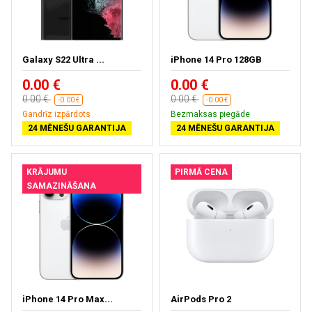
Galaxy S22 Ultra ...
iPhone 14 Pro 128GB
0.00 €
0.00 €
0.00 €
0.00 €
-0.00 €
-0.00 €
Gandrīz izpārdots
Bezmaksas piegāde
24 MĒNEŠU GARANTIJA
24 MĒNEŠU GARANTIJA
KRĀJUMU
PIRMĀ CENA
SAMAZINĀŠANA
iPhone 14 Pro Max...
AirPods Pro 2