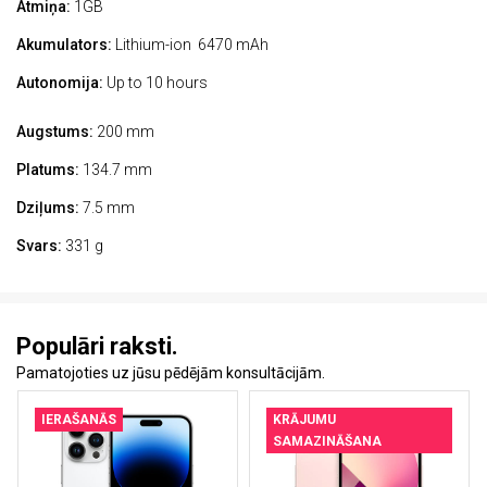
Atmiņa:
1GB
Akumulators:
Lithium-ion 6470 mAh
Autonomija:
Up to 10 hours
Augstums:
200 mm
Platums:
134.7 mm
Dziļums:
7.5 mm
Svars:
331 g
Populāri raksti.
Pamatojoties uz jūsu pēdējām konsultācijām.
IERAŠANĀS
KRĀJUMU
SAMAZINĀŠANA