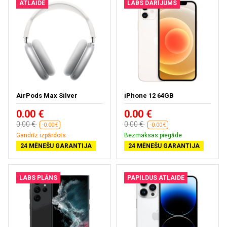
ATLAIDE
LABS DARĪJUMS
AirPods Max Silver
iPhone 12 64GB
0.00 €
0.00 €
0.00 €
0.00 €
-0.00 €
-0.00 €
Gandrīz izpārdots
Bezmaksas piegāde
24 MĒNEŠU GARANTIJA
24 MĒNEŠU GARANTIJA
LABS PLĀNS
PAPILDUS ATLAIDE