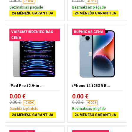
0.00 €
0.00 €
-0.00 €
-0.00 €
Bezmaksas piegāde
Bezmaksas piegāde
24 MĒNEŠU GARANTIJA
24 MĒNEŠU GARANTIJA
VAIRUMTIRDZNIECĪBAS
RŪPNĪCAS CENA
CENA
iPad Pro 12.9-in ...
iPhone 14 128GB B...
0.00 €
0.00 €
0.00 €
0.00 €
-0.00 €
-0.00 €
Gandrīz izpārdots
Bezmaksas piegāde
24 MĒNEŠU GARANTIJA
24 MĒNEŠU GARANTIJA