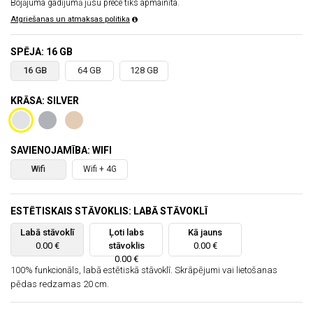
Bojājuma gadījumā jūsu prece tiks apmainīta.
Atgriešanas un atmaksas politika
SPĒJA: 16 GB
16 GB
64 GB
128 GB
KRĀSA: SILVER
SAVIENOJAMĪBA: WIFI
Wifi
Wifi + 4G
ESTĒTISKAIS STĀVOKLIS: LABĀ STĀVOKLĪ
Labā stāvoklī
Ļoti labs
Kā jauns
0.00 €
stāvoklis
0.00 €
0.00 €
100% funkcionāls, labā estētiskā stāvoklī. Skrāpējumi vai lietošanas
pēdas redzamas 20 cm.