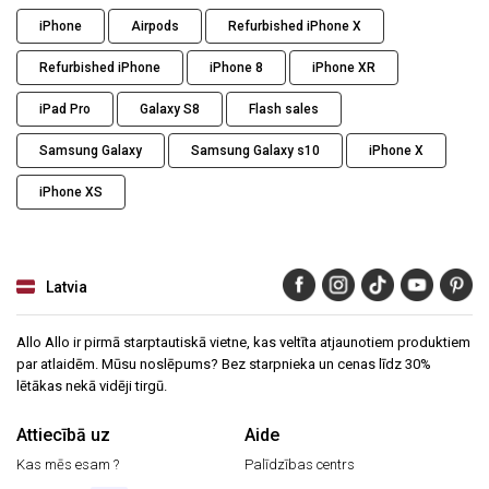
iPhone
Airpods
Refurbished iPhone X
Refurbished iPhone
iPhone 8
iPhone XR
iPad Pro
Galaxy S8
Flash sales
Samsung Galaxy
Samsung Galaxy s10
iPhone X
iPhone XS
Latvia
Allo Allo ir pirmā starptautiskā vietne, kas veltīta atjaunotiem produktiem
par atlaidēm. Mūsu noslēpums? Bez starpnieka un cenas līdz 30%
lētākas nekā vidēji tirgū.
Attiecībā uz
Aide
Kas mēs esam ?
Palīdzības centrs