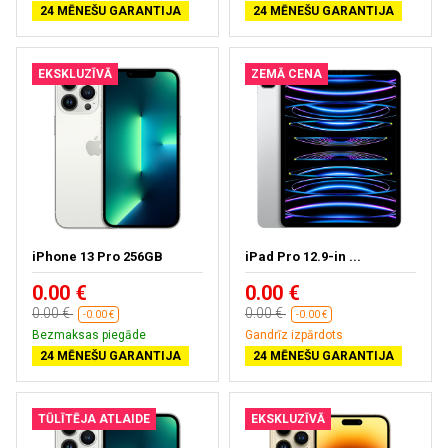
24 MĒNEŠU GARANTIJA
24 MĒNEŠU GARANTIJA
EKSKLUZĪVĀ
ZEMĀ CENA
iPhone 13 Pro 256GB
iPad Pro 12.9-in ...
0.00 €
0.00 €
0.00 €
0.00 €
-0.00 €
-0.00 €
Bezmaksas piegāde
Gandrīz izpārdots
24 MĒNEŠU GARANTIJA
24 MĒNEŠU GARANTIJA
TŪLĪTĒJA ATLAIDE
EKSKLUZĪVĀ