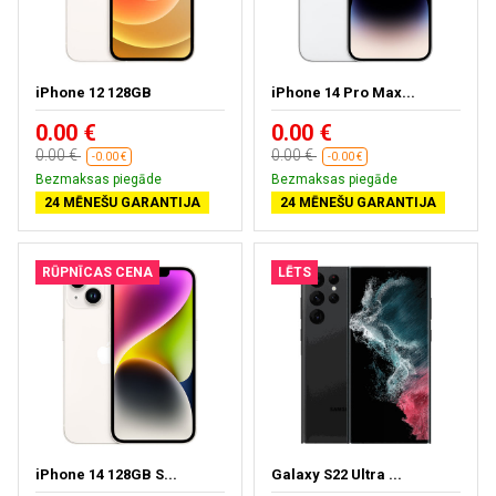
iPhone 12 128GB
iPhone 14 Pro Max...
0.00 €
0.00 €
0.00 €
0.00 €
-0.00 €
-0.00 €
Bezmaksas piegāde
Bezmaksas piegāde
24 MĒNEŠU GARANTIJA
24 MĒNEŠU GARANTIJA
RŪPNĪCAS CENA
LĒTS
iPhone 14 128GB S...
Galaxy S22 Ultra ...