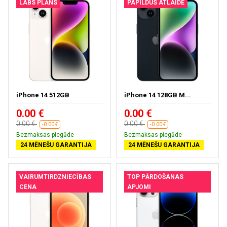
LABS PLĀNS
PAPILDUS ATLAIDE
iPhone 14 512GB
iPhone 14 128GB M...
0.00 €
0.00 €
0.00 €
0.00 €
-0.00 €
-0.00 €
Bezmaksas piegāde
Bezmaksas piegāde
24 MĒNEŠU GARANTIJA
24 MĒNEŠU GARANTIJA
VAIRUMTIRDZNIECĪBAS
TOP PĀRDOŠANAS
CENA
APJOMI