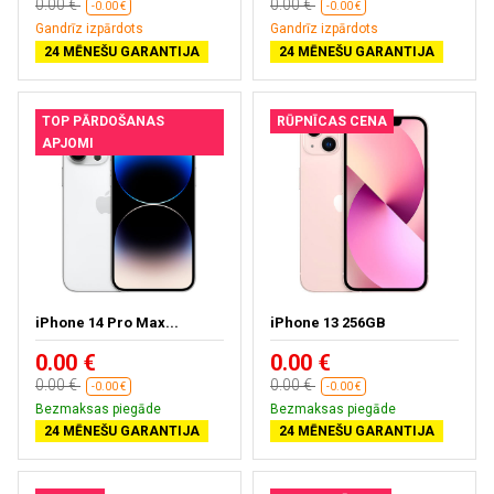
0.00 €
0.00 €
-0.00 €
-0.00 €
Gandrīz izpārdots
Gandrīz izpārdots
24 MĒNEŠU GARANTIJA
24 MĒNEŠU GARANTIJA
TOP PĀRDOŠANAS
RŪPNĪCAS CENA
APJOMI
iPhone 14 Pro Max...
iPhone 13 256GB
0.00 €
0.00 €
0.00 €
0.00 €
-0.00 €
-0.00 €
Bezmaksas piegāde
Bezmaksas piegāde
24 MĒNEŠU GARANTIJA
24 MĒNEŠU GARANTIJA