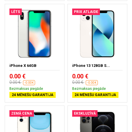
LĒTS
PRIX ATLAIDE
iPhone X 64GB
iPhone 13 128GB S...
0.00 €
0.00 €
0.00 €
0.00 €
-0.00 €
-0.00 €
Bezmaksas piegāde
Bezmaksas piegāde
24 MĒNEŠU GARANTIJA
24 MĒNEŠU GARANTIJA
ZEMĀ CENA
EKSKLUZĪVĀ