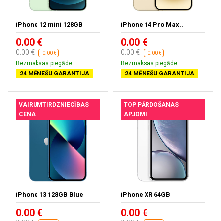
iPhone 12 mini 128GB
iPhone 14 Pro Max...
0.00 €
0.00 €
0.00 €
0.00 €
-0.00 €
-0.00 €
Bezmaksas piegāde
Bezmaksas piegāde
24 MĒNEŠU GARANTIJA
24 MĒNEŠU GARANTIJA
VAIRUMTIRDZNIECĪBAS
TOP PĀRDOŠANAS
CENA
APJOMI
iPhone 13 128GB Blue
iPhone XR 64GB
0.00 €
0.00 €