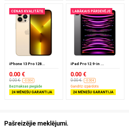
CENAS KVALITĀTE
LABĀKAIS PĀRDEVĒJS
iPhone 13 Pro 128...
iPad Pro 12.9-in ...
0.00 €
0.00 €
0.00 €
0.00 €
-0.00 €
-0.00 €
Bezmaksas piegāde
Gandrīz izpārdots
24 MĒNEŠU GARANTIJA
24 MĒNEŠU GARANTIJA
Pašreizējie meklējumi.