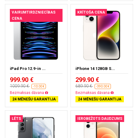
VAIRUMTIRDZNIECĪBAS
KRĪTOŠA CENA
CENA
iPad Pro 12.9-in ...
iPhone 14 128GB S...
999.90 €
299.90 €
1009.90 €
689.90 €
-10.00 €
-390.00 €
Bezmaksas dāvana
Bezmaksas dāvana
24 MĒNEŠU GARANTIJA
24 MĒNEŠU GARANTIJA
LĒTS
IEROBEŽOTS DAUDZUMS