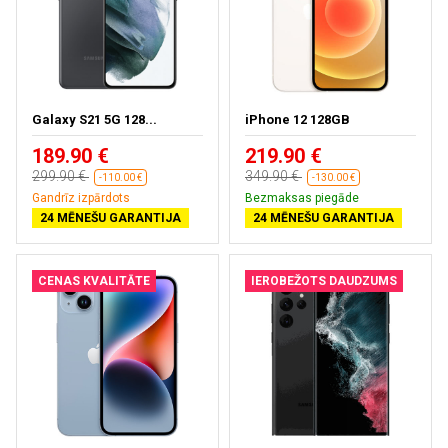
Galaxy S21 5G 128...
iPhone 12 128GB
189.90 €
219.90 €
299.90 €
349.90 €
-110.00 €
-130.00 €
Gandrīz izpārdots
Bezmaksas piegāde
24 MĒNEŠU GARANTIJA
24 MĒNEŠU GARANTIJA
CENAS KVALITĀTE
IEROBEŽOTS DAUDZUMS