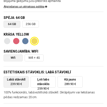
Bojājuma gadījumā jūsu prece tiks apmainīta.
Atgriešanas un atmaksas politika
SPĒJA: 64 GB
64 GB
256 GB
KRĀSA: YELLOW
SAVIENOJAMĪBA: WIFI
Wifi
Wifi + 4G
ESTĒTISKAIS STĀVOKLIS: LABĀ STĀVOKLĪ
Labā stāvoklī
Ļoti labs
Kā jauns
239.90 €
stāvoklis
289.90 €
259.90 €
100% funkcionāls, labā estētiskā stāvoklī. Skrāpējumi vai lietošanas
pēdas redzamas 20 cm.