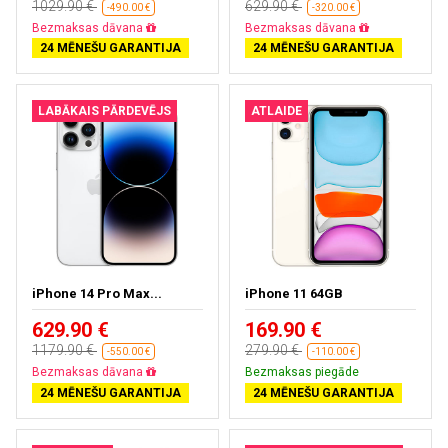
1029.90 €
629.90 €
-490.00 €
-320.00 €
Bezmaksas dāvana
Bezmaksas dāvana
24 MĒNEŠU GARANTIJA
24 MĒNEŠU GARANTIJA
LABĀKAIS PĀRDEVĒJS
ATLAIDE
iPhone 14 Pro Max...
iPhone 11 64GB
629.90 €
169.90 €
1179.90 €
279.90 €
-550.00 €
-110.00 €
Bezmaksas dāvana
Bezmaksas piegāde
24 MĒNEŠU GARANTIJA
24 MĒNEŠU GARANTIJA