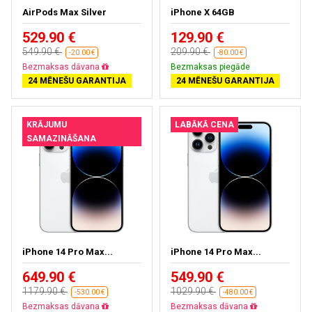
AirPods Max Silver
iPhone X 64GB
529.90 €
129.90 €
549.90 €
209.90 €
-20.00 €
-80.00 €
Bezmaksas dāvana
Bezmaksas piegāde
24 MĒNEŠU GARANTIJA
24 MĒNEŠU GARANTIJA
KRĀJUMU
LABĀKĀ CENA
SAMAZINĀŠANA
iPhone 14 Pro Max...
iPhone 14 Pro Max...
649.90 €
549.90 €
1179.90 €
1029.90 €
-530.00 €
-480.00 €
Bezmaksas dāvana
Bezmaksas dāvana