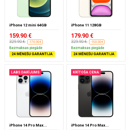
iPhone 12 mini 64GB
iPhone 11 128GB
159.90 €
179.90 €
329.90 €
329.90 €
-170.00 €
-150.00 €
Bezmaksas piegāde
Bezmaksas piegāde
24 MĒNEŠU GARANTIJA
24 MĒNEŠU GARANTIJA
LABS DARĪJUMS
KRĪTOŠA CENA
iPhone 14 Pro Max...
iPhone 14 Pro Max...