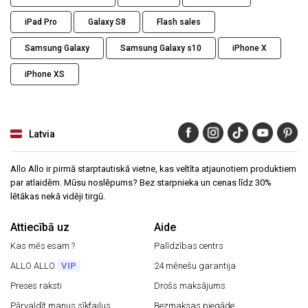
iPad Pro
Galaxy S8
Flash sales
Samsung Galaxy
Samsung Galaxy s10
iPhone X
iPhone XS
Latvia
Allo Allo ir pirmā starptautiskā vietne, kas veltīta atjaunotiem produktiem
par atlaidēm. Mūsu noslēpums? Bez starpnieka un cenas līdz 30%
lētākas nekā vidēji tirgū.
Attiecībā uz
Aide
Kas mēs esam ?
Palīdzības centrs
ALLO ALLO
VIP
24 mēnešu garantija
Preses raksti
Drošs maksājums
Pārvaldīt manus sīkfailus
Bezmaksas piegāde