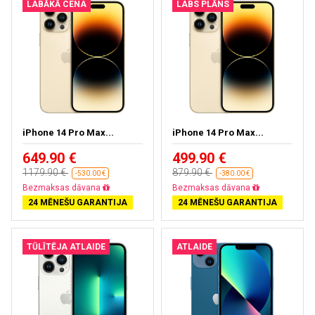
LABĀKĀ CENA
LABS PLĀNS
iPhone 14 Pro Max...
iPhone 14 Pro Max...
649.90 €
499.90 €
1179.90 €
879.90 €
-530.00 €
-380.00 €
Bezmaksas dāvana
Bezmaksas dāvana
24 MĒNEŠU GARANTIJA
24 MĒNEŠU GARANTIJA
TŪLĪTĒJA ATLAIDE
ATLAIDE