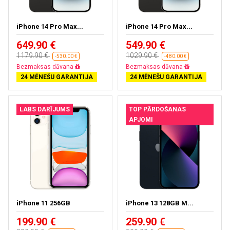
iPhone 14 Pro Max...
iPhone 14 Pro Max...
649.90 €
549.90 €
1179.90 €
1029.90 €
-530.00 €
-480.00 €
Bezmaksas dāvana
Bezmaksas dāvana
24 MĒNEŠU GARANTIJA
24 MĒNEŠU GARANTIJA
LABS DARĪJUMS
TOP PĀRDOŠANAS
APJOMI
iPhone 11 256GB
iPhone 13 128GB M...
199.90 €
259.90 €