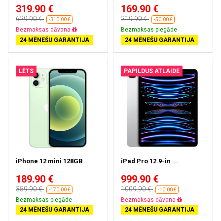
319.90 €
169.90 €
629.90 €
219.90 €
-310.00 €
-50.00 €
Bezmaksas dāvana
Bezmaksas piegāde
24 MĒNEŠU GARANTIJA
24 MĒNEŠU GARANTIJA
LĒTS
PAPILDUS ATLAIDE
iPhone 12 mini 128GB
iPad Pro 12.9-in ...
189.90 €
999.90 €
359.90 €
1009.90 €
-170.00 €
-10.00 €
Bezmaksas piegāde
Bezmaksas dāvana
24 MĒNEŠU GARANTIJA
24 MĒNEŠU GARANTIJA