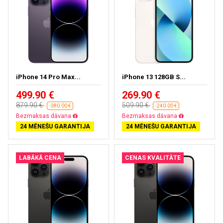
iPhone 14 Pro Max...
iPhone 13 128GB S...
499.90 €
269.90 €
879.90 €
509.90 €
-380.00 €
-240.00 €
Bezmaksas dāvana
Bezmaksas dāvana
24 MĒNEŠU GARANTIJA
24 MĒNEŠU GARANTIJA
LABĀKĀ CENA
CENAS KVALITĀTE