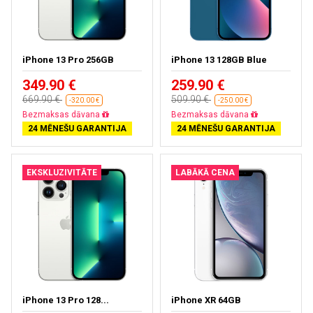
iPhone 13 Pro 256GB
iPhone 13 128GB Blue
349.90 €
259.90 €
669.90 €
509.90 €
-320.00 €
-250.00 €
Bezmaksas dāvana
Bezmaksas dāvana
24 MĒNEŠU GARANTIJA
24 MĒNEŠU GARANTIJA
EKSKLUZIVITĀTE
LABĀKĀ CENA
iPhone 13 Pro 128...
iPhone XR 64GB