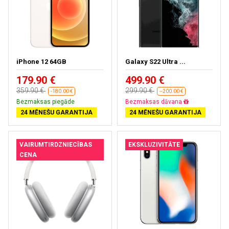
iPhone 12 64GB
Galaxy S22 Ultra ...
179.90 €
499.90 €
359.90 €
299.90 €
-180.00 €
--200.00 €
Bezmaksas piegāde
Bezmaksas dāvana
24 MĒNEŠU GARANTIJA
24 MĒNEŠU GARANTIJA
VAIRUMTIRDZNIECĪBAS
EKSKLUZIVITĀTE
CENA