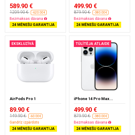
589.90 €
499.90 €
1209.90 €
879.90 €
-620.00 €
-380.00 €
Bezmaksas dāvana
Bezmaksas dāvana
24 MĒNEŠU GARANTIJA
24 MĒNEŠU GARANTIJA
EKSKLUZĪVĀ
TŪLĪTĒJA ATLAIDE
AirPods Pro 1
iPhone 14 Pro Max...
89.90 €
499.90 €
149.90 €
879.90 €
-60.00 €
-380.00 €
Gandrīz izpārdots
Bezmaksas dāvana
24 MĒNEŠU GARANTIJA
24 MĒNEŠU GARANTIJA