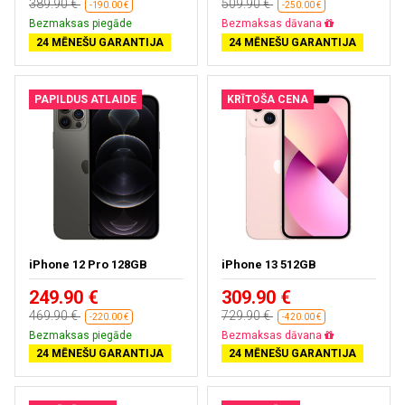
389.90 €
509.90 €
-190.00 €
-250.00 €
Bezmaksas piegāde
Bezmaksas dāvana
24 MĒNEŠU GARANTIJA
24 MĒNEŠU GARANTIJA
PAPILDUS ATLAIDE
KRĪTOŠA CENA
iPhone 12 Pro 128GB
iPhone 13 512GB
249.90 €
309.90 €
469.90 €
729.90 €
-220.00 €
-420.00 €
Bezmaksas piegāde
Bezmaksas dāvana
24 MĒNEŠU GARANTIJA
24 MĒNEŠU GARANTIJA