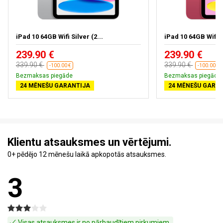
iPad 10 64GB Wifi Silver (2...
iPad 10 64GB Wifi 
239.90 €
239.90 €
339.90 €
339.90 €
-100.00 €
-100.00 €
Bezmaksas piegāde
Bezmaksas piegāde
24 MĒNEŠU GARANTIJA
24 MĒNEŠU GARA
Klientu atsauksmes un vērtējumi.
0+ pēdējo 12 mēnešu laikā apkopotās atsauksmes.
3
Visas atsauksmes ir no pārbaudītiem pirkumiem.