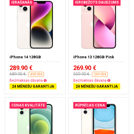
IERAŠANĀS
IEROBEŽOTS DAUDZUMS
iPhone 14 128GB
iPhone 13 128GB Pink
289.90 €
269.90 €
689.90 €
509.90 €
-400.00 €
-240.00 €
Bezmaksas dāvana
Bezmaksas dāvana
24 MĒNEŠU GARANTIJA
24 MĒNEŠU GARANTIJA
CENAS KVALITĀTE
RŪPNĪCAS CENA