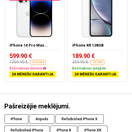
iPhone 14 Pro Max...
iPhone XR 128GB
599.90 €
189.90 €
1209.90 €
259.90 €
-610.00 €
-70.00 €
Bezmaksas dāvana
Bezmaksas piegāde
24 MĒNEŠU GARANTIJA
24 MĒNEŠU GARANTIJA
Pašreizējie meklējumi.
iPhone
Airpods
Refurbished iPhone X
Refurbished iPhone
iPhone 8
iPhone XR