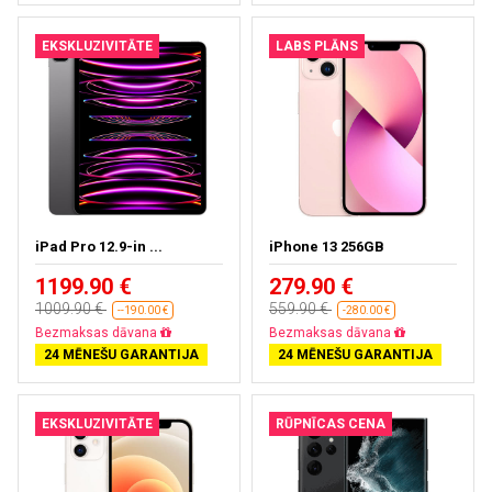
EKSKLUZIVITĀTE
LABS PLĀNS
iPad Pro 12.9-in ...
iPhone 13 256GB
1199.90 €
279.90 €
1009.90 €
559.90 €
--190.00 €
-280.00 €
Bezmaksas dāvana
Bezmaksas dāvana
24 MĒNEŠU GARANTIJA
24 MĒNEŠU GARANTIJA
EKSKLUZIVITĀTE
RŪPNĪCAS CENA