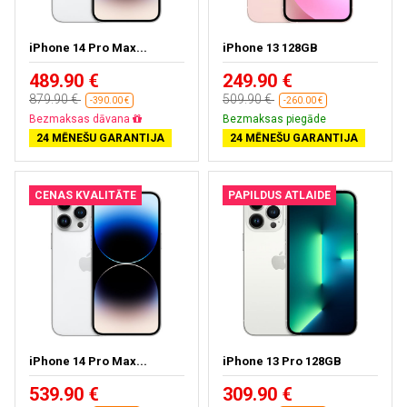
iPhone 14 Pro Max...
iPhone 13 128GB
489.90 €
249.90 €
879.90 €
509.90 €
-390.00 €
-260.00 €
Bezmaksas dāvana
Bezmaksas piegāde
24 MĒNEŠU GARANTIJA
24 MĒNEŠU GARANTIJA
CENAS KVALITĀTE
PAPILDUS ATLAIDE
iPhone 14 Pro Max...
iPhone 13 Pro 128GB
539.90 €
309.90 €