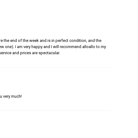
e the end of the week and is in perfect condition, and the
 new one). I am very happy and I will recommend alloallo to my
ervice and prices are spectacular.
ou very much!