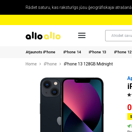
Rādiet saturu, kas raksturīgs jūsu ģeogrāfiskajai atrašanās
Atjaunots iPhone
iPhone 14
iPhone 13
iPhone 12
Home
iPhone
iPhone 13 128GB Midnight
A
i
0
S