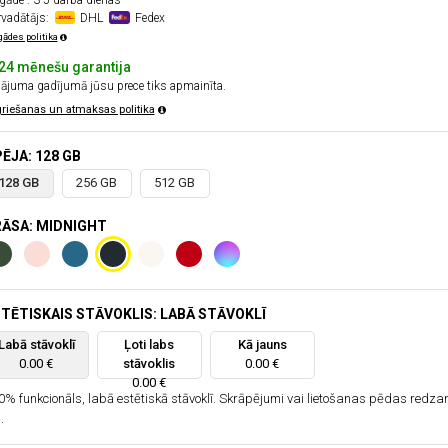
gāde : 3-5 darba dienas
rvadātājs:
DHL
Fedex
gādes politika
24 mēnešu garantija
ājuma gadījumā jūsu prece tiks apmainīta.
riešanas un atmaksas politika
ĒJA: 128 GB
128 GB
256 GB
512 GB
ĀSA: MIDNIGHT
TĒTISKAIS STĀVOKLIS: LABĀ STĀVOKLĪ
Labā stāvoklī
Ļoti labs
Kā jauns
0.00 €
stāvoklis
0.00 €
0.00 €
0% funkcionāls, labā estētiskā stāvoklī. Skrāpējumi vai lietošanas pēdas redz
.