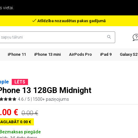
 vietai.
Atlīdzība nozaudētas pakas gadījumā
iPhone 11
iPhone 13 mini
AirPods Pro
iPad 9
Galaxy S2
pple
LĒTS
Phone 13 128GB Midnight
4.6 / 5 |
1500+ paziņojums
.00 €
0.00 €
AGLABĀT 0.00 €
Bezmaksas piegāde