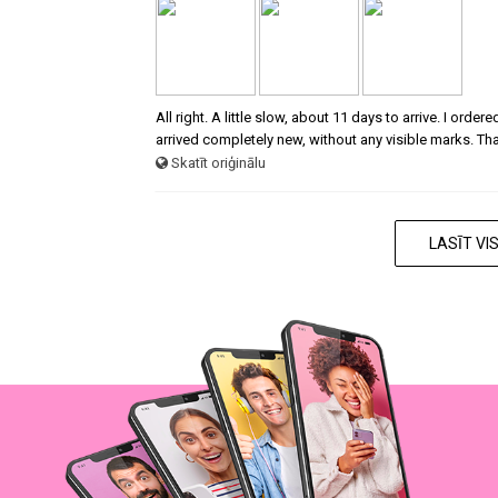
All right. A little slow, about 11 days to arrive. I ord
arrived completely new, without any visible marks. Th
Skatīt oriģinālu
LASĪT V