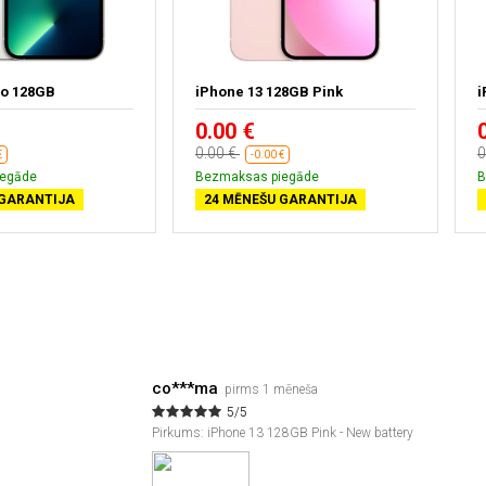
ro 128GB
iPhone 13 128GB Pink
i
0.00 €
0.00 €
0
€
-0.00 €
iegāde
Bezmaksas piegāde
B
 GARANTIJA
24 MĒNEŠU GARANTIJA
co***ma
pirms 1 mēneša
5/5
Pirkums: iPhone 13 128GB Pink - New battery