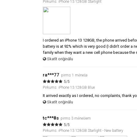
Pirkums: iPhone 13 128GB Starlight
I ordered an iPhone 13 128GB, the phone arrived befor
battery is at 92% which is very good (I didn't order a
family when they want a new cell phone because the s
Skatīt oriģinālu
ra***77
pirms 1 mēneša
5/5
Pirkums: iPhone 13 128GB Blue
It arrived exactly as I ordered, no complaints, thank y
Skatīt oriģinālu
tc***8s
pirms 3 mēnešiem
5/5
Pirkums: iPhone 13 128GB Starlight - New battery