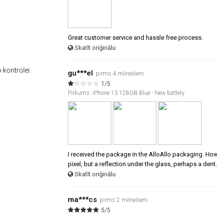
Great customer service and hassle free process.
Skatīt oriģinālu
 kontrolei.
gu***el
pirms 4 mēnešiem
1/5
Pirkums: iPhone 13 128GB Blue - New battery
I received the package in the AlloAllo packaging. Howev
pixel, but a reflection under the glass, perhaps a dent.
Skatīt oriģinālu
ma***cs
pirms 2 mēnešiem
5/5