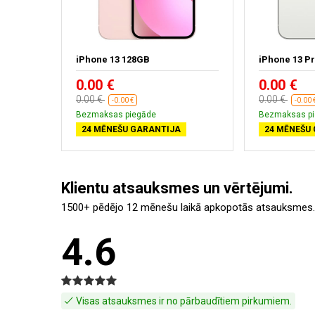
ht - New
iPhone 13 128GB
iPhone 13 P
0.00 €
0.00 €
0.00 €
0.00 €
-0.00 €
-0.00 
Bezmaksas piegāde
Bezmaksas p
24 MĒNEŠU GARANTIJA
24 MĒNEŠU
Klientu atsauksmes un vērtējumi.
1500+ pēdējo 12 mēnešu laikā apkopotās atsauksmes.
4.6
Visas atsauksmes ir no pārbaudītiem pirkumiem.