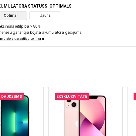
KUMULATORA STATUSS: OPTIMĀLS
Optimāli
Jauns
ksimālā ietilpība > 80%.
mēnešu garantija bojāta akumulatora gadījumā.
mulatora garantijas politika
S DAUDZUMS
EKSKLUZIVITĀTE