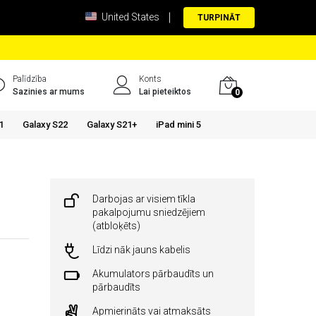
United States
TURPINĀT
Palīdzība
Konts
Sazinies ar mums
Lai pieteiktos
0
1
Galaxy S22
Galaxy S21+
iPad mini 5
Darbojas ar visiem tīkla
pakalpojumu sniedzējiem
(atbloķēts)
Līdzi nāk jauns kabelis
Akumulators pārbaudīts un
pārbaudīts
Apmierināts vai atmaksāts