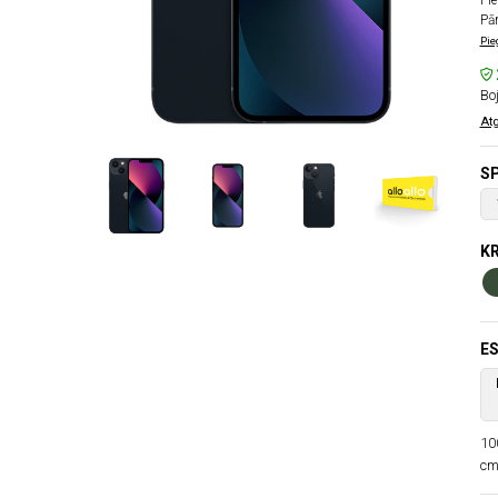
Pie
Pā
Pie
Boj
Atg
SP
KR
ES
10
cm