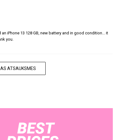
ered an iPhone 13 128 GB, new battery and in good condition... it
ank you.
ISAS ATSAUKSMES