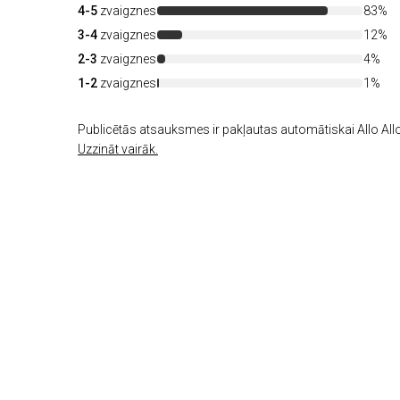
4-5
zvaigznes
83%
3-4
zvaigznes
12%
2-3
zvaigznes
4%
1-2
zvaigznes
1%
Publicētās atsauksmes ir pakļautas automātiskai Allo Allo
Uzzināt vairāk.