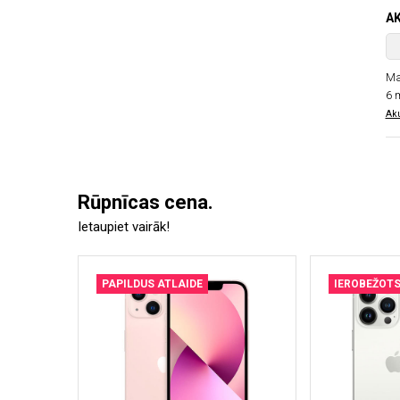
A
Ma
6 
Aku
Rūpnīcas cena.
Ietaupiet vairāk!
PAPILDUS ATLAIDE
IEROBEŽOT