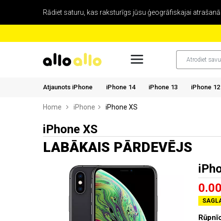
Rādiet saturu, kas raksturīgs jūsu ģeogrāfiskajai atrašanās
Atjaunots iPhone
iPhone 14
iPhone 13
iPhone 12
Home
iPhone
iPhone XS
iPhone XS
LABĀKAIS PĀRDEVĒJS
iPh
0.0
SAGLA
Rūpnī