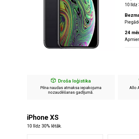
10 līdz
Bezma
Piegāde
24 mēn
Apmier
Droša loģistika
nests ir
Pilna naudas atmaksa iepakojuma
Allo 
 laikā.
nozaudēšanas gadījumā.
iPhone XS
10 līdz 30% lētāk.