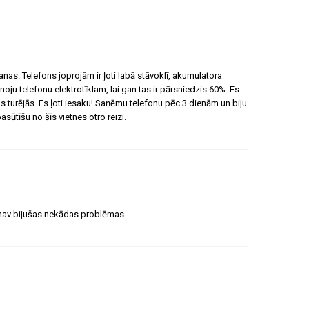
as. Telefons joprojām ir ļoti labā stāvoklī, akumulatora
noju telefonu elektrotīklam, lai gan tas ir pārsniedzis 60%. Es
s turējās. Es ļoti iesaku! Saņēmu telefonu pēc 3 dienām un biju
sūtīšu no šīs vietnes otro reizi.
e nav bijušas nekādas problēmas.