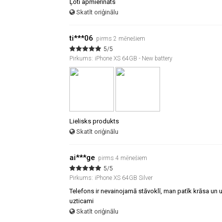
Ļoti apmierināts
Skatīt oriģinālu
ti***06
pirms 2 mēnešiem
5/5
Pirkums: iPhone XS 64GB - New battery
Lielisks produkts
Skatīt oriģinālu
ai***ge
pirms 4 mēnešiem
5/5
Pirkums: iPhone XS 64GB Silver
Telefons ir nevainojamā stāvoklī, man patīk krāsa un u
uzticami
Skatīt oriģinālu