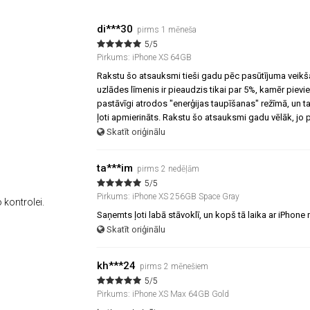
di***30
pirms 1 mēneša
5/5
Pirkums: iPhone XS 64GB
Rakstu šo atsauksmi tieši gadu pēc pasūtījuma veikšan
uzlādes līmenis ir pieaudzis tikai par 5%, kamēr pievie
pastāvīgi atrodos "enerģijas taupīšanas" režīmā, un ta
ļoti apmierināts. Rakstu šo atsauksmi gadu vēlāk, jo pa
Skatīt oriģinālu
ta***im
pirms 2 nedēļām
5/5
Pirkums: iPhone XS 256GB Space Gray
 kontrolei.
Saņemts ļoti labā stāvoklī, un kopš tā laika ar iPhon
Skatīt oriģinālu
kh***24
pirms 2 mēnešiem
5/5
Pirkums: iPhone XS Max 64GB Gold