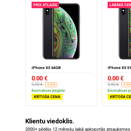
PRIX ATLAIDE
LABĀKĀ CE
iPhone XS 64GB
iPhone XS 5
0.00 €
0.00 €
0.00 €
0.00 €
-0.00 €
-0.00 
Bezmaksas piegāde
Bezmaksas p
KRĪTOŠA CENA
KRĪTOŠA C
Klientu viedoklis.
2000+ pēdējo 12 mēnešu laikā apkopotās atsauksmes.