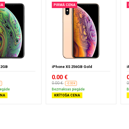
NA
PIRMĀ CENA
12GB
iPhone XS 256GB Gold
i
0.00 €
0.00 €
0
€
-0.00 €
iegāde
Bezmaksas piegāde
B
ENA
KRĪTOŠA CENA