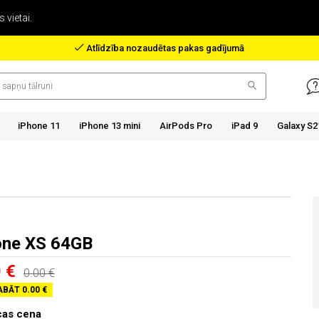
 vietai.
Atlīdzība nozaudētas pakas gadījumā
iPhone 11
iPhone 13 mini
AirPods Pro
iPad 9
Galaxy S2
one XS 64GB
0 €
0.00 €
BĀT 0.00 €
cas cena