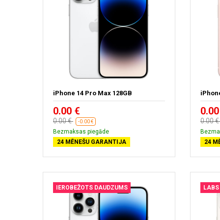
iPhone 14 Pro Max 128GB
iPhon
0.00 €
0.00
0.00 €
0.00 
-0.00 €
Bezmaksas piegāde
Bezma
24 MĒNEŠU GARANTIJA
24 M
IEROBEŽOTS DAUDZUMS
LABS