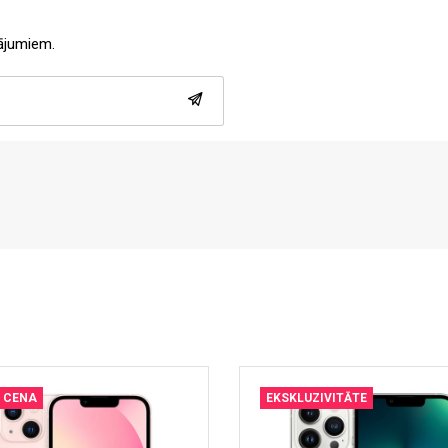
tājumiem.
 CENA
EKSKLUZIVITĀTE