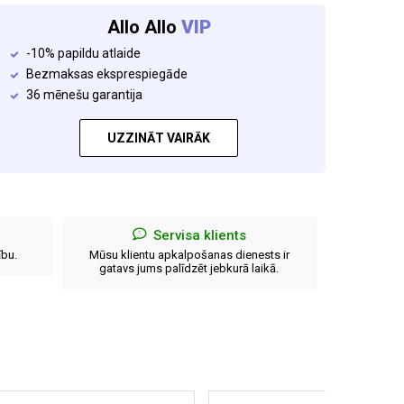
Allo Allo
VIP
-10% papildu atlaide
Bezmaksas eksprespiegāde
36 mēnešu garantija
UZZINĀT VAIRĀK
a
Servisa klients
ību.
Mūsu klientu apkalpošanas dienests ir
Pilna 
gatavs jums palīdzēt jebkurā laikā.
no