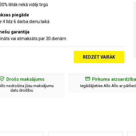
 30% lētāk nekā vidēji tirgū
ksas piegāde
 4 līdz 6 darba dienu laikā
ešu garantija
ināts vai atmaksāts par 30 dienām
REDZĒT VAIRĀK
Drošs maksājums
Pirkuma aizsardzīb
Allo nodrošina jūsu maksājumu
Iegādājieties Allo Allo ar pārliec
datu drošību.