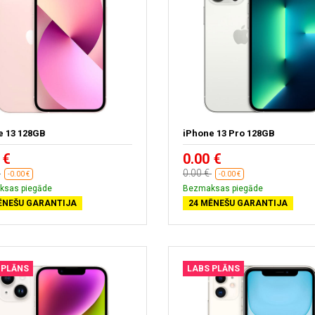
e 13 128GB
iPhone 13 Pro 128GB
 €
0.00 €
€
0.00 €
-0.00 €
-0.00 €
ksas piegāde
Bezmaksas piegāde
ĒNEŠU GARANTIJA
24 MĒNEŠU GARANTIJA
 PLĀNS
LABS PLĀNS