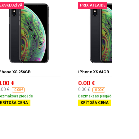
EKSKLUZĪVĀ
PRIX ATLAIDE
Phone XS 256GB
iPhone XS 64GB
0.00 €
0.00 €
.00 €
0.00 €
-0.00 €
-0.00 €
ezmaksas piegāde
Bezmaksas piegāde
KRĪTOŠA CENA
KRĪTOŠA CENA