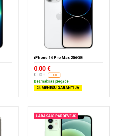
iPhone 14 Pro Max 256GB
0.00 €
0.00 €
-0.00 €
Bezmaksas piegāde
24 MĒNEŠU GARANTIJA
LABĀKAIS PĀRDEVĒJS