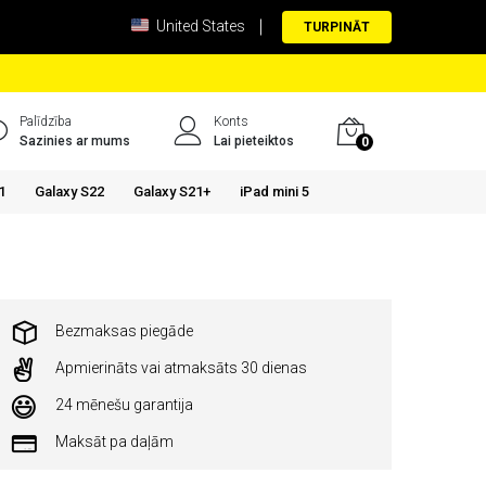
United States
TURPINĀT
Palīdzība
Konts
Sazinies ar mums
Lai pieteiktos
0
1
Galaxy S22
Galaxy S21+
iPad mini 5
Bezmaksas piegāde
Apmierināts vai atmaksāts 30 dienas
24 mēnešu garantija
Maksāt pa daļām