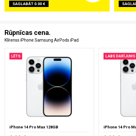
SAGLABĀT 0.00 €
SAGLAB
Rūpnīcas cena.
Klīrenss iPhone Samsung AirPods iPad.
LĒTS
LABS DARĪJUMS
iPhone 14 Pro Max 128GB
iPhone 14 Pro M