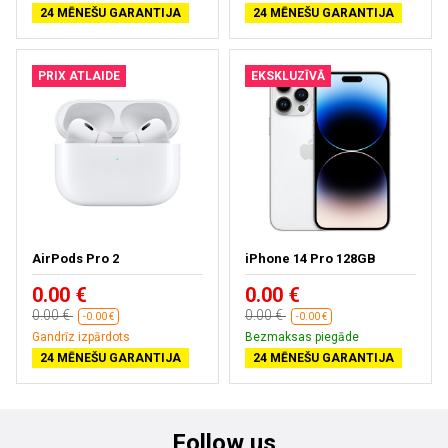
24 MĒNEŠU GARANTIJA
24 MĒNEŠU GARANTIJA
PRIX ATLAIDE
EKSKLUZĪVĀ
AirPods Pro 2
iPhone 14 Pro 128GB
0.00 €
0.00 €
0.00 €
0.00 €
-0.00 €
-0.00 €
Gandrīz izpārdots
Bezmaksas piegāde
24 MĒNEŠU GARANTIJA
24 MĒNEŠU GARANTIJA
Follow us