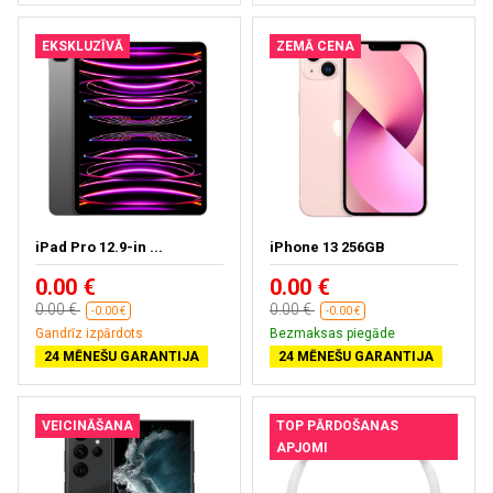
EKSKLUZĪVĀ
ZEMĀ CENA
iPad Pro 12.9-in ...
iPhone 13 256GB
0.00 €
0.00 €
0.00 €
0.00 €
-0.00 €
-0.00 €
Gandrīz izpārdots
Bezmaksas piegāde
24 MĒNEŠU GARANTIJA
24 MĒNEŠU GARANTIJA
VEICINĀŠANA
TOP PĀRDOŠANAS
APJOMI