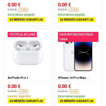
0.00 €
0.00 €
0.00 €
0.00 €
-0.00 €
-0.00 €
Bezmaksas piegāde
Bezmaksas piegāde
24 MĒNEŠU GARANTIJA
24 MĒNEŠU GARANTIJA
TŪLĪTĒJA ATLAIDE
VAIRUMTIRDZNIECĪBAS
CENA
AirPods Pro 1
iPhone 14 Pro Max...
0.00 €
0.00 €
0.00 €
0.00 €
-0.00 €
-0.00 €
Gandrīz izpārdots
Bezmaksas piegāde
24 MĒNEŠU GARANTIJA
24 MĒNEŠU GARANTIJA