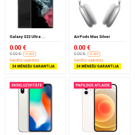
Galaxy S22 Ultra ...
AirPods Max Silver
0.00 €
0.00 €
0.00 €
0.00 €
-0.00 €
-0.00 €
Gandrīz izpārdots
Gandrīz izpārdots
24 MĒNEŠU GARANTIJA
24 MĒNEŠU GARANTIJA
EKSKLUZIVITĀTE
PAPILDUS ATLAIDE