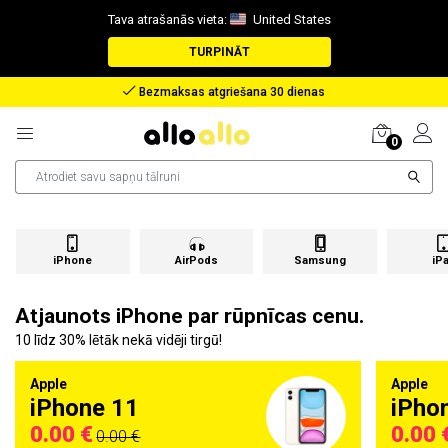
Tava atrašanās vieta:
United States
TURPINĀT
Bezmaksas atgriešana 30 dienas
0
iPhone
AirPods
Samsung
iP
Atjaunots iPhone par rūpnīcas cenu.
10 līdz 30% lētāk nekā vidēji tirgū!
Apple
Apple
iPhone 11
iPho
0.00 €
0.00 
0.00 €