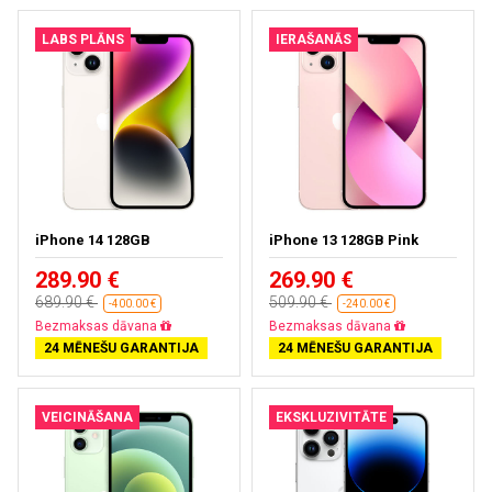
LABS PLĀNS
IERAŠANĀS
iPhone 14 128GB
iPhone 13 128GB Pink
289.90 €
269.90 €
689.90 €
509.90 €
-400.00 €
-240.00 €
Bezmaksas dāvana
Bezmaksas dāvana
24 MĒNEŠU GARANTIJA
24 MĒNEŠU GARANTIJA
VEICINĀŠANA
EKSKLUZIVITĀTE