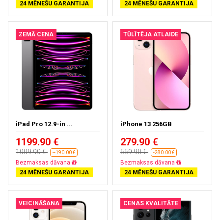
24 MĒNEŠU GARANTIJA
24 MĒNEŠU GARANTIJA
ZEMĀ CENA
TŪLĪTĒJA ATLAIDE
iPad Pro 12.9-in ...
iPhone 13 256GB
1199.90 €
279.90 €
1009.90 €
559.90 €
--190.00 €
-280.00 €
Bezmaksas dāvana
Bezmaksas dāvana
24 MĒNEŠU GARANTIJA
24 MĒNEŠU GARANTIJA
VEICINĀŠANA
CENAS KVALITĀTE