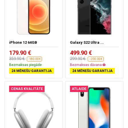
iPhone 12 64GB
Galaxy S22 Ultra ...
179.90 €
499.90 €
359.90 €
299.90 €
-180.00 €
--200.00 €
Bezmaksas piegāde
Bezmaksas dāvana
24 MĒNEŠU GARANTIJA
24 MĒNEŠU GARANTIJA
CENAS KVALITĀTE
ATLAIDE