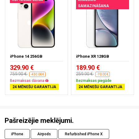
SAMAZINĀŠANA
iPhone 14 256GB
iPhone XR 128GB
329.90 €
189.90 €
759.90 €
259.90 €
-430.00 €
-70.00 €
Bezmaksas dāvana
Bezmaksas piegāde
24 MĒNEŠU GARANTIJA
24 MĒNEŠU GARANTIJA
Pašreizējie meklējumi.
iPhone
Airpods
Refurbished iPhone X