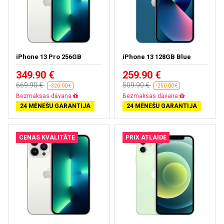
iPhone 13 Pro 256GB
iPhone 13 128GB Blue
349.90 €
259.90 €
669.90 €
509.90 €
-320.00 €
-250.00 €
Bezmaksas dāvana
Bezmaksas dāvana
24 MĒNEŠU GARANTIJA
24 MĒNEŠU GARANTIJA
CENAS KVALITĀTE
PRIX ATLAIDE