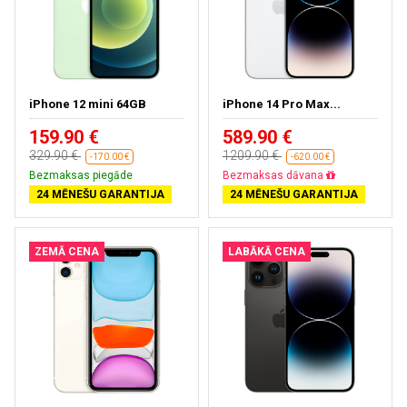
iPhone 12 mini 64GB
iPhone 14 Pro Max...
159.90 €
589.90 €
329.90 €
1209.90 €
-170.00 €
-620.00 €
Bezmaksas piegāde
Bezmaksas dāvana
24 MĒNEŠU GARANTIJA
24 MĒNEŠU GARANTIJA
ZEMĀ CENA
LABĀKĀ CENA