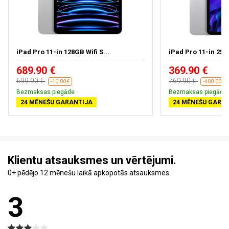
iPad Pro 11-in 128GB Wifi S...
iPad Pro 11-in 256G
689.90 €
369.90 €
699.90 €
769.90 €
-10.00 €
-400.00 €
Bezmaksas piegāde
Bezmaksas piegāde
24 MĒNEŠU GARANTIJA
24 MĒNEŠU GARA
Klientu atsauksmes un vērtējumi.
0+ pēdējo 12 mēnešu laikā apkopotās atsauksmes.
3