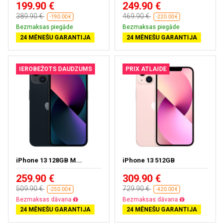
199.90 €
249.90 €
389.90 €
469.90 €
-190.00 €
-220.00 €
Bezmaksas piegāde
Bezmaksas piegāde
24 MĒNEŠU GARANTIJA
24 MĒNEŠU GARANTIJA
IEROBEŽOTS DAUDZUMS
PRIX ATLAIDE
iPhone 13 128GB M...
iPhone 13 512GB
259.90 €
309.90 €
509.90 €
729.90 €
-250.00 €
-420.00 €
Bezmaksas dāvana
Bezmaksas dāvana
24 MĒNEŠU GARANTIJA
24 MĒNEŠU GARANTIJA