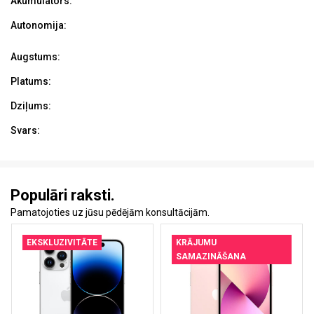
Akumulators:
Autonomija:
Augstums:
Platums:
Dziļums:
Svars:
Populāri raksti.
Pamatojoties uz jūsu pēdējām konsultācijām.
EKSKLUZIVITĀTE
KRĀJUMU
SAMAZINĀŠANA