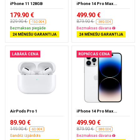
iPhone 11 128GB
iPhone 14 Pro Max...
179.90 €
499.90 €
329.90 €
879.90 €
-150.00 €
-380.00 €
Bezmaksas piegāde
Bezmaksas dāvana
24 MĒNEŠU GARANTIJA
24 MĒNEŠU GARANTIJA
LABĀKĀ CENA
RŪPNĪCAS CENA
AirPods Pro 1
iPhone 14 Pro Max...
89.90 €
499.90 €
149.90 €
879.90 €
-60.00 €
-380.00 €
Gandrīz izpārdots
Bezmaksas dāvana