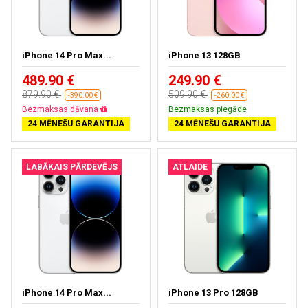
iPhone 14 Pro Max...
iPhone 13 128GB
489.90 €
249.90 €
879.90 €
509.90 €
-390.00 €
-260.00 €
Bezmaksas dāvana
Bezmaksas piegāde
24 MĒNEŠU GARANTIJA
24 MĒNEŠU GARANTIJA
LABĀKAIS PĀRDEVĒJS
ATLAIDE
iPhone 14 Pro Max...
iPhone 13 Pro 128GB