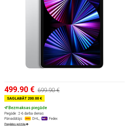
499.90 €
699.90 €
SAGLABĀT 200.00 €
Bezmaksas piegāde
Piegāde : 2-6 darba dienas
Pārvadātājs:
DHL,
Fedex
Piegādes politika