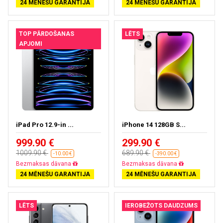
24 MĒNEŠU GARANTIJA
24 MĒNEŠU GARANTIJA
TOP PĀRDOŠANAS
LĒTS
APJOMI
iPad Pro 12.9-in ...
iPhone 14 128GB S...
999.90 €
299.90 €
1009.90 €
689.90 €
-10.00 €
-390.00 €
Bezmaksas dāvana
Bezmaksas dāvana
24 MĒNEŠU GARANTIJA
24 MĒNEŠU GARANTIJA
LĒTS
IEROBEŽOTS DAUDZUMS