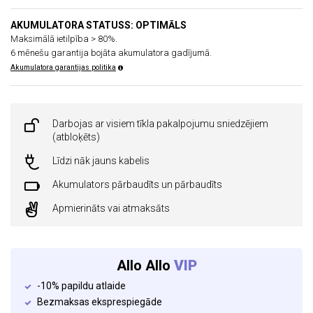
AKUMULATORA STATUSS: OPTIMĀLS
Maksimālā ietilpība > 80%.
6 mēnešu garantija bojāta akumulatora gadījumā.
Akumulatora garantijas politika
Darbojas ar visiem tīkla pakalpojumu sniedzējiem
(atbloķēts)
Līdzi nāk jauns kabelis
Akumulators pārbaudīts un pārbaudīts
Apmierināts vai atmaksāts
Allo Allo
VIP
-10% papildu atlaide
Bezmaksas eksprespiegāde