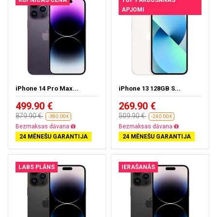
RŪPNĪCAS CENA
TOP PĀRDOŠANAS
APJOMI
iPhone 14 Pro Max...
iPhone 13 128GB S...
499.90 €
269.90 €
879.90 €
509.90 €
-380.00 €
-240.00 €
Bezmaksas dāvana
Bezmaksas dāvana
24 MĒNEŠU GARANTIJA
24 MĒNEŠU GARANTIJA
LABS PLĀNS
IERAŠANĀS