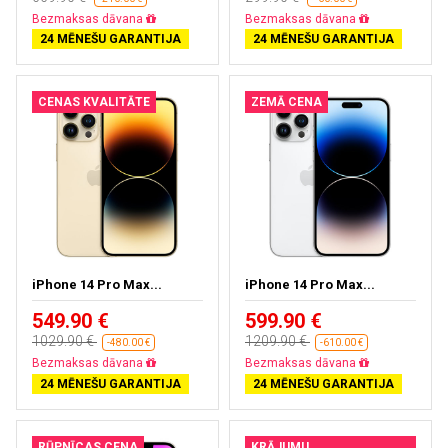
Bezmaksas dāvana
Bezmaksas dāvana
24 MĒNEŠU GARANTIJA
24 MĒNEŠU GARANTIJA
CENAS KVALITĀTE
ZEMĀ CENA
iPhone 14 Pro Max...
iPhone 14 Pro Max...
549.90 €
599.90 €
1029.90 €
1209.90 €
-480.00 €
-610.00 €
Bezmaksas dāvana
Bezmaksas dāvana
24 MĒNEŠU GARANTIJA
24 MĒNEŠU GARANTIJA
RŪPNĪCAS CENA
KRĀJUMU