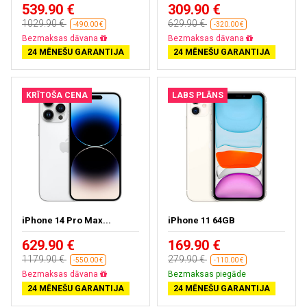
539.90 €
309.90 €
1029.90 €
629.90 €
-490.00 €
-320.00 €
Bezmaksas dāvana
Bezmaksas dāvana
24 MĒNEŠU GARANTIJA
24 MĒNEŠU GARANTIJA
KRĪTOŠA CENA
LABS PLĀNS
iPhone 14 Pro Max...
iPhone 11 64GB
629.90 €
169.90 €
1179.90 €
279.90 €
-550.00 €
-110.00 €
Bezmaksas dāvana
Bezmaksas piegāde
24 MĒNEŠU GARANTIJA
24 MĒNEŠU GARANTIJA