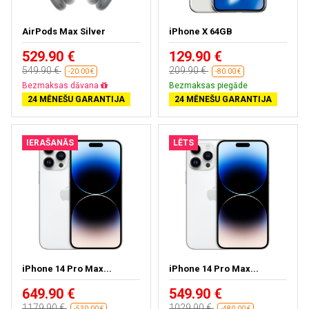
AirPods Max Silver
iPhone X 64GB
529.90 €
129.90 €
549.90 €
209.90 €
-20.00 €
-80.00 €
Bezmaksas dāvana
Bezmaksas piegāde
24 MĒNEŠU GARANTIJA
24 MĒNEŠU GARANTIJA
IERAŠANĀS
LĒTS
iPhone 14 Pro Max...
iPhone 14 Pro Max...
649.90 €
549.90 €
1179.90 €
1029.90 €
-530.00 €
-480.00 €