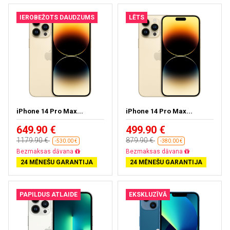
IEROBEŽOTS DAUDZUMS
LĒTS
iPhone 14 Pro Max...
iPhone 14 Pro Max...
649.90 €
499.90 €
1179.90 €
879.90 €
-530.00 €
-380.00 €
Bezmaksas dāvana
Bezmaksas dāvana
24 MĒNEŠU GARANTIJA
24 MĒNEŠU GARANTIJA
PAPILDUS ATLAIDE
EKSKLUZĪVĀ