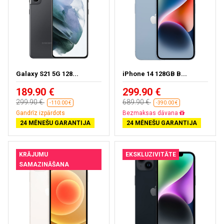
Galaxy S21 5G 128...
iPhone 14 128GB B...
189.90 €
299.90 €
299.90 €
689.90 €
-110.00 €
-390.00 €
Gandrīz izpārdots
Bezmaksas dāvana
24 MĒNEŠU GARANTIJA
24 MĒNEŠU GARANTIJA
KRĀJUMU
EKSKLUZIVITĀTE
SAMAZINĀŠANA