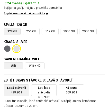
24 mēnešu garantija
Bojājuma gadījumā jūsu prece tiks apmainīta.
Atgriešanas un atmaksas politika
SPĒJA: 128 GB
128 GB
256 GB
512 GB
1000 GB
2000 GB
KRĀSA: SILVER
SAVIENOJAMĪBA: WIFI
Wifi
Wifi + 4G
ESTĒTISKAIS STĀVOKLIS: LABĀ STĀVOKLĪ
Labā stāvoklī
Ļoti labs
Kā jauns
499.90 €
stāvoklis
559.90 €
519.90 €
100% funkcionāls, labā estētiskā stāvoklī. Skrāpējumi vai lietošanas
pēdas redzamas 20 cm.