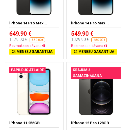
iPhone 14 Pro Max...
iPhone 14 Pro Max...
649.90 €
549.90 €
1179.90 €
1029.90 €
-530.00 €
-480.00 €
Bezmaksas dāvana
Bezmaksas dāvana
24 MĒNEŠU GARANTIJA
24 MĒNEŠU GARANTIJA
PAPILDUS ATLAIDE
KRĀJUMU
SAMAZINĀŠANA
iPhone 11 256GB
iPhone 12 Pro 128GB