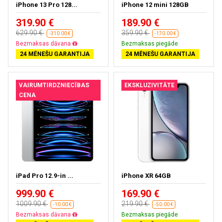
iPhone 13 Pro 128...
iPhone 12 mini 128GB
319.90 €
189.90 €
629.90 €
359.90 €
-310.00 €
-170.00 €
Bezmaksas dāvana
Bezmaksas piegāde
24 MĒNEŠU GARANTIJA
24 MĒNEŠU GARANTIJA
VAIRUMTIRDZNIECĪBAS
EKSKLUZIVITĀTE
CENA
iPad Pro 12.9-in ...
iPhone XR 64GB
999.90 €
169.90 €
1009.90 €
219.90 €
-10.00 €
-50.00 €
Bezmaksas dāvana
Bezmaksas piegāde