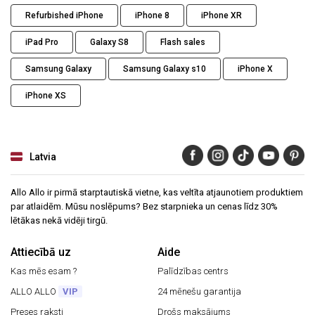
Refurbished iPhone
iPhone 8
iPhone XR
iPad Pro
Galaxy S8
Flash sales
Samsung Galaxy
Samsung Galaxy s10
iPhone X
iPhone XS
Latvia
Allo Allo ir pirmā starptautiskā vietne, kas veltīta atjaunotiem produktiem
par atlaidēm. Mūsu noslēpums? Bez starpnieka un cenas līdz 30%
lētākas nekā vidēji tirgū.
Attiecībā uz
Aide
Kas mēs esam ?
Palīdzības centrs
ALLO ALLO
VIP
24 mēnešu garantija
Preses raksti
Drošs maksājums