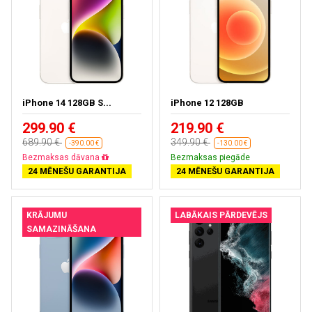
iPhone 14 128GB S...
iPhone 12 128GB
299.90 €
219.90 €
689.90 €
349.90 €
-390.00 €
-130.00 €
Bezmaksas dāvana
Bezmaksas piegāde
24 MĒNEŠU GARANTIJA
24 MĒNEŠU GARANTIJA
KRĀJUMU
LABĀKAIS PĀRDEVĒJS
SAMAZINĀŠANA