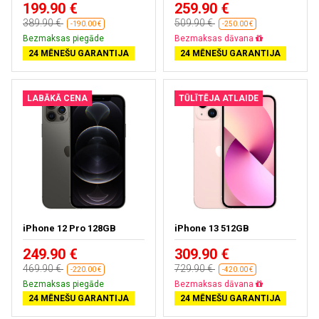
199.90 €
259.90 €
389.90 €
509.90 €
-190.00 €
-250.00 €
Bezmaksas piegāde
Bezmaksas dāvana
24 MĒNEŠU GARANTIJA
24 MĒNEŠU GARANTIJA
LABĀKĀ CENA
TŪLĪTĒJA ATLAIDE
iPhone 12 Pro 128GB
iPhone 13 512GB
249.90 €
309.90 €
469.90 €
729.90 €
-220.00 €
-420.00 €
Bezmaksas piegāde
Bezmaksas dāvana
24 MĒNEŠU GARANTIJA
24 MĒNEŠU GARANTIJA