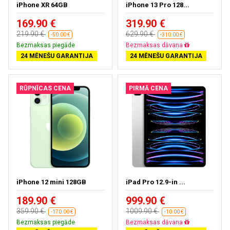
iPhone XR 64GB
iPhone 13 Pro 128...
169.90 €
319.90 €
219.90 €
629.90 €
-50.00 €
-310.00 €
Bezmaksas piegāde
Bezmaksas dāvana
24 MĒNEŠU GARANTIJA
24 MĒNEŠU GARANTIJA
RŪPNĪCAS CENA
PIRMĀ CENA
iPhone 12 mini 128GB
iPad Pro 12.9-in ...
189.90 €
999.90 €
359.90 €
1009.90 €
-170.00 €
-10.00 €
Bezmaksas piegāde
Bezmaksas dāvana