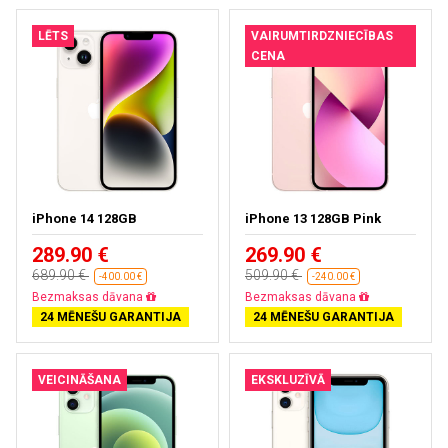
LĒTS
VAIRUMTIRDZNIECĪBAS
CENA
iPhone 14 128GB
iPhone 13 128GB Pink
289.90 €
269.90 €
689.90 €
509.90 €
-400.00 €
-240.00 €
Bezmaksas dāvana
Bezmaksas dāvana
24 MĒNEŠU GARANTIJA
24 MĒNEŠU GARANTIJA
VEICINĀŠANA
EKSKLUZĪVĀ