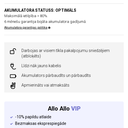
AKUMULATORA STATUSS: OPTIMĀLS
Maksimālā ietilpība > 80%.
6 mēnešu garantija bojāta akumulatora gadījumā.
Akumulatora garantijas politika
Darbojas ar visiem tīkla pakalpojumu sniedzējiem
(atbloķēts)
Līdzi nāk jauns kabelis
Akumulators pārbaudīts un pārbaudīts
Apmierināts vai atmaksāts
Allo Allo
VIP
-10% papildu atlaide
Bezmaksas eksprespiegāde