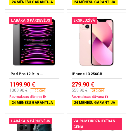
24 MĒNEŠU GARANTIJA
24 MĒNEŠU GARANTIJA
LABĀKAIS PĀRDEVĒJS
EKSKLUZĪVĀ
iPad Pro 12.9-in ...
iPhone 13 256GB
1199.90 €
279.90 €
1009.90 €
559.90 €
--190.00 €
-280.00 €
Bezmaksas dāvana
Bezmaksas dāvana
24 MĒNEŠU GARANTIJA
24 MĒNEŠU GARANTIJA
LABĀKAIS PĀRDEVĒJS
VAIRUMTIRDZNIECĪBAS
CENA