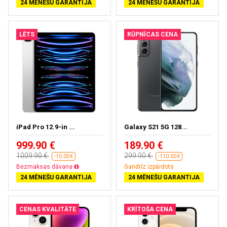
24 MĒNEŠU GARANTIJA
24 MĒNEŠU GARANTIJA
LĒTS
RŪPNĪCAS CENA
iPad Pro 12.9-in ...
Galaxy S21 5G 128...
999.90 €
189.90 €
1009.90 €
299.90 €
-10.00 €
-110.00 €
Bezmaksas dāvana
Gandrīz izpārdots
24 MĒNEŠU GARANTIJA
24 MĒNEŠU GARANTIJA
CENAS KVALITĀTE
KRĪTOŠA CENA