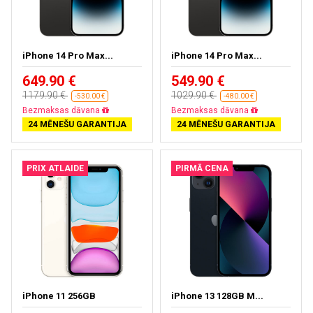
iPhone 14 Pro Max...
iPhone 14 Pro Max...
649.90 €
549.90 €
1179.90 €
1029.90 €
-530.00 €
-480.00 €
Bezmaksas dāvana
Bezmaksas dāvana
24 MĒNEŠU GARANTIJA
24 MĒNEŠU GARANTIJA
PRIX ATLAIDE
PIRMĀ CENA
iPhone 11 256GB
iPhone 13 128GB M...