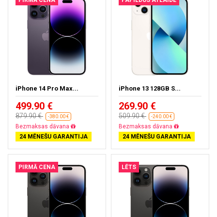
PIRMĀ CENA
PAPILDUS ATLAIDE
iPhone 14 Pro Max...
iPhone 13 128GB S...
499.90 €
269.90 €
879.90 €
509.90 €
-380.00 €
-240.00 €
Bezmaksas dāvana
Bezmaksas dāvana
24 MĒNEŠU GARANTIJA
24 MĒNEŠU GARANTIJA
PIRMĀ CENA
LĒTS