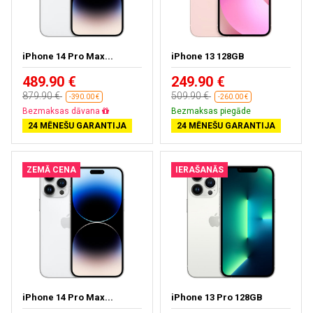
iPhone 14 Pro Max...
iPhone 13 128GB
489.90 €
249.90 €
879.90 €
509.90 €
-390.00 €
-260.00 €
Bezmaksas dāvana
Bezmaksas piegāde
24 MĒNEŠU GARANTIJA
24 MĒNEŠU GARANTIJA
ZEMĀ CENA
IERAŠANĀS
iPhone 14 Pro Max...
iPhone 13 Pro 128GB