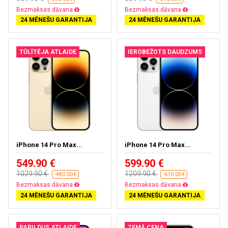
Bezmaksas dāvana
Bezmaksas dāvana
24 MĒNEŠU GARANTIJA
24 MĒNEŠU GARANTIJA
TŪLĪTĒJA ATLAIDE
IEROBEŽOTS DAUDZUMS
iPhone 14 Pro Max...
iPhone 14 Pro Max...
549.90 €
599.90 €
1029.90 €
1209.90 €
-480.00 €
-610.00 €
Bezmaksas dāvana
Bezmaksas dāvana
24 MĒNEŠU GARANTIJA
24 MĒNEŠU GARANTIJA
PAPILDUS ATLAIDE
ZEMĀ CENA