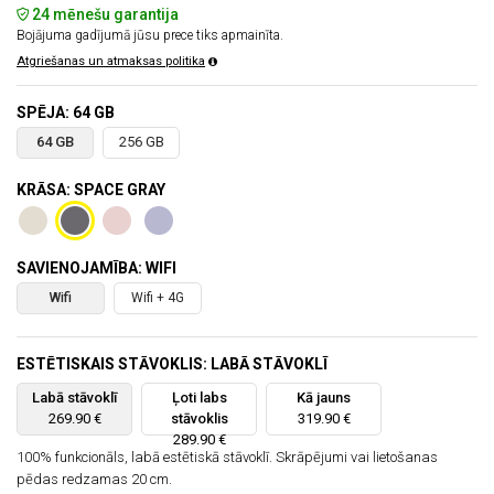
24 mēnešu garantija
Bojājuma gadījumā jūsu prece tiks apmainīta.
Atgriešanas un atmaksas politika
SPĒJA: 64 GB
64 GB
256 GB
KRĀSA: SPACE GRAY
SAVIENOJAMĪBA: WIFI
Wifi
Wifi + 4G
ESTĒTISKAIS STĀVOKLIS: LABĀ STĀVOKLĪ
Labā stāvoklī
Ļoti labs
Kā jauns
269.90 €
stāvoklis
319.90 €
289.90 €
100% funkcionāls, labā estētiskā stāvoklī. Skrāpējumi vai lietošanas
pēdas redzamas 20 cm.