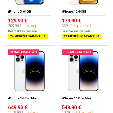
iPhone X 64GB
iPhone 12 64GB
129.90 €
179.90 €
209.90 €
359.90 €
-80.00 €
-180.00 €
Bezmaksas piegāde
Bezmaksas piegāde
24 MĒNEŠU GARANTIJA
24 MĒNEŠU GARANTIJA
CENAS KVALITĀTE
CENAS KVALITĀTE
iPhone 14 Pro Max...
iPhone 14 Pro Max...
649.90 €
549.90 €
1179.90 €
1029.90 €
-530.00 €
-480.00 €