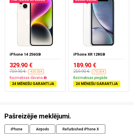
iPhone 14 256GB
iPhone XR 128GB
329.90 €
189.90 €
759.90 €
259.90 €
-430.00 €
-70.00 €
Bezmaksas dāvana
Bezmaksas piegāde
24 MĒNEŠU GARANTIJA
24 MĒNEŠU GARANTIJA
Pašreizējie meklējumi.
iPhone
Airpods
Refurbished iPhone X