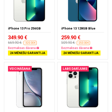
iPhone 13 Pro 256GB
iPhone 13 128GB Blue
349.90 €
259.90 €
669.90 €
509.90 €
-320.00 €
-250.00 €
Bezmaksas dāvana
Bezmaksas dāvana
24 MĒNEŠU GARANTIJA
24 MĒNEŠU GARANTIJA
VEICINĀŠANA
LABS DARĪJUMS