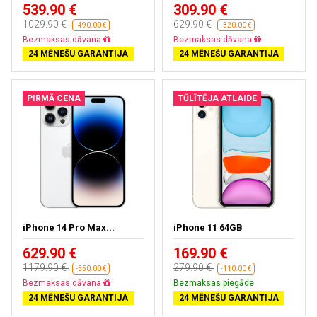
539.90 €
309.90 €
1029.90 €
629.90 €
-490.00 €
-320.00 €
Bezmaksas dāvana
Bezmaksas dāvana
24 MĒNEŠU GARANTIJA
24 MĒNEŠU GARANTIJA
PIRMĀ CENA
TŪLĪTĒJA ATLAIDE
iPhone 14 Pro Max...
iPhone 11 64GB
629.90 €
169.90 €
1179.90 €
279.90 €
-550.00 €
-110.00 €
Bezmaksas dāvana
Bezmaksas piegāde
24 MĒNEŠU GARANTIJA
24 MĒNEŠU GARANTIJA