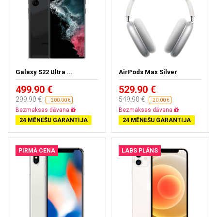
Galaxy S22 Ultra ...
AirPods Max Silver
499.90 €
529.90 €
299.90 €
549.90 €
--200.00 €
-20.00 €
Bezmaksas dāvana
Bezmaksas dāvana
24 MĒNEŠU GARANTIJA
24 MĒNEŠU GARANTIJA
PIRMĀ CENA
LABS PLĀNS