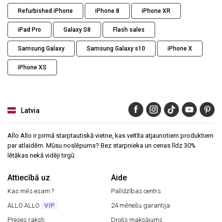
Refurbished iPhone
iPhone 8
iPhone XR
iPad Pro
Galaxy S8
Flash sales
Samsung Galaxy
Samsung Galaxy s10
iPhone X
iPhone XS
Latvia
Allo Allo ir pirmā starptautiskā vietne, kas veltīta atjaunotiem produktiem
par atlaidēm. Mūsu noslēpums? Bez starpnieka un cenas līdz 30%
lētākas nekā vidēji tirgū.
Attiecībā uz
Aide
Kas mēs esam ?
Palīdzības centrs
ALLO ALLO
VIP
24 mēnešu garantija
Preses raksti
Drošs maksājums