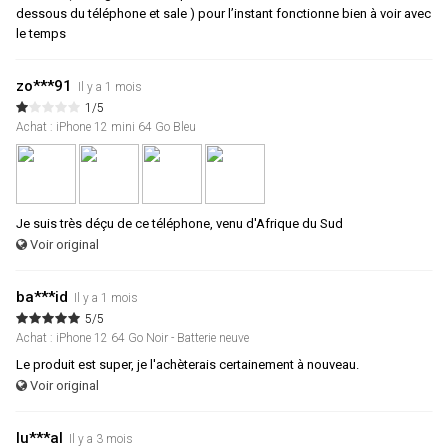
dessous du téléphone et sale ) pour l’instant fonctionne bien à voir avec
le temps
zo***91
Il y a 1 mois
1/5
Achat : iPhone 12 mini 64 Go Bleu
Je suis très déçu de ce téléphone, venu d'Afrique du Sud
Voir original
ba***id
Il y a 1 mois
5/5
Achat : iPhone 12 64 Go Noir - Batterie neuve
Le produit est super, je l'achèterais certainement à nouveau.
Voir original
lu***al
Il y a 3 mois