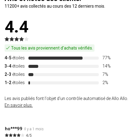
11200+ avis collectés au cours des 12 derniers mois.
4.4
Tous les avis proviennent d'achats vérifiés.
4-5
étoiles
77%
3-4
étoiles
14%
2-3
étoiles
7%
1-2
étoiles
2%
Les avis publiés font l'objet d'un contrôle automatisé de Allo Allo.
En savoir plus.
ho***99
Il y a 1 mois
4/5