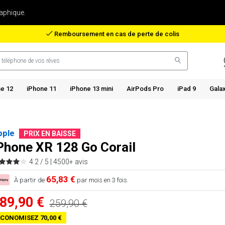
aphique.
Remboursement en cas de perte de colis
e 12
iPhone 11
iPhone 13 mini
AirPods Pro
iPad 9
Gala
pple
PRIX EN BAISSE
Phone XR 128 Go Corail
4.2 / 5 |
4500+ avis
65,83 €
À partir de
par mois en 3 fois.
89,90 €
259,90 €
CONOMISEZ 70,00 €