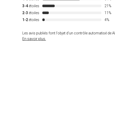
3-4
étoiles
21%
2-3
étoiles
11%
1-2
étoiles
4%
Les avis publiés font l'objet d'un contrôle automatisé de Al
En savoir plus.