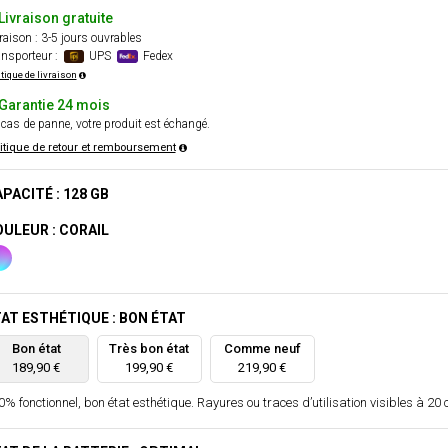
Livraison gratuite
raison : 3-5 jours ouvrables
nsporteur :
UPS
Fedex
itique de livraison
Garantie 24 mois
cas de panne, votre produit est échangé.
itique de retour et remboursement
PACITÉ : 128 GB
ULEUR : CORAIL
AT ESTHÉTIQUE : BON ÉTAT
Bon état
Très bon état
Comme neuf
189,90 €
199,90 €
219,90 €
% fonctionnel, bon état esthétique. Rayures ou traces d’utilisation visibles à 20 