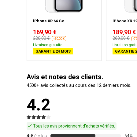
iPhone XR 64 Go
iPhone XR 1
169,90 €
189,90 €
220,00 €
260,00 €
-50,00 €
-7
Livraison gratuite
Livraison gratu
GARANTIE 24 MOIS
GARANTIE 2
Avis et notes des clients.
4500+ avis collectés au cours des 12 derniers mois.
4.2
Tous les avis proviennent d'achats vérifiés.
4-5
étoiles
64%