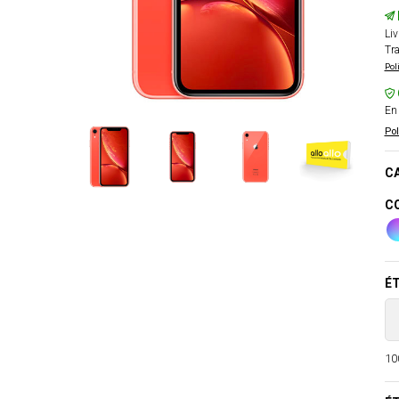
Liv
Tra
Pol
En 
Pol
CA
CO
ÉT
100