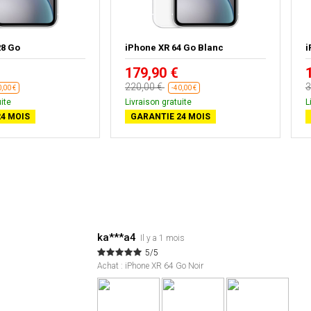
28 Go
iPhone XR 64 Go Blanc
i
179,90 €
220,00 €
3
0,00 €
-40,00 €
ite
Livraison gratuite
L
4 MOIS
GARANTIE 24 MOIS
ka***a4
Il y a 1 mois
5/5
Achat : iPhone XR 64 Go Noir