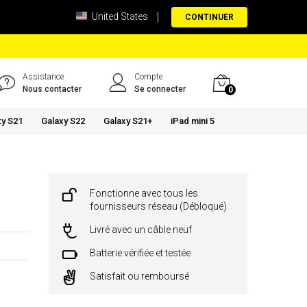
United States
CONTINUER
Assistance
Compte
Nous contacter
Se connecter
0
xy S21
Galaxy S22
Galaxy S21+
iPad mini 5
Fonctionne avec tous les
fournisseurs réseau (Débloqué)
Livré avec un câble neuf
Batterie vérifiée et testée
Satisfait ou remboursé