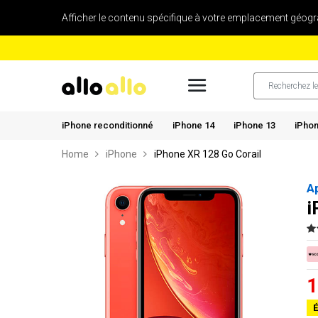
Afficher le contenu spécifique à votre emplacement géogr
iPhone reconditionné
iPhone 14
iPhone 13
iPhon
Home
iPhone
iPhone XR 128 Go Corail
A
i
1
É