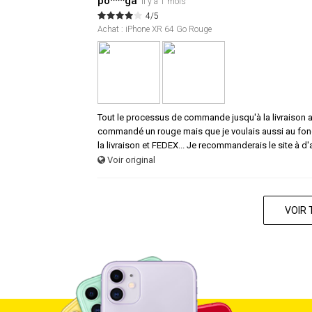
po***ga
Il y a 1 mois
4/5
Achat : iPhone XR 64 Go Rouge
Tout le processus de commande jusqu'à la livraison a é
commandé un rouge mais que je voulais aussi au fond l
la livraison et FEDEX... Je recommanderais le site à 
Voir original
VOIR 