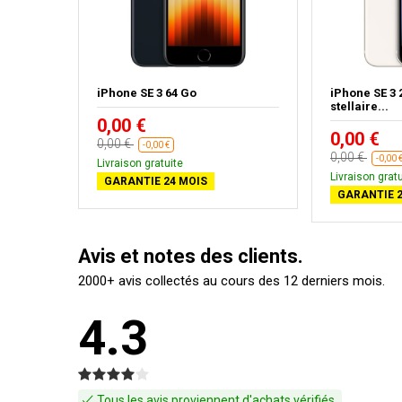
ge
iPhone SE 3 64 Go
iPhone SE 3
stellaire...
0,00 €
0,00 €
0,00 €
-0,00 €
0,00 €
-0,00 
Livraison gratuite
Livraison gratu
GARANTIE 24 MOIS
GARANTIE 2
Avis et notes des clients.
2000+ avis collectés au cours des 12 derniers mois.
4.3
Tous les avis proviennent d'achats vérifiés.