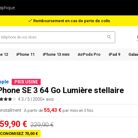
aphique.
Remboursement en cas de perte de colis
e 12
iPhone 11
iPhone 13 mini
AirPods Pro
iPad 9
Gala
pple
PRIX USINE
Phone SE 3 64 Go Lumière stellaire
4.3 / 5 |
2000+ avis
55,43 €
À partir de
par mois en 3 fois.
59,90 €
229,90 €
CONOMISEZ 70,00 €