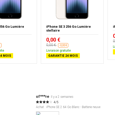
 256 Go Lumière
iPhone SE 3 256 Go Lumière
i
stellaire
0,00 €
0
0,00 €
€
-0,00 €
L
ite
Livraison gratuite
4 MOIS
GARANTIE 24 MOIS
of***re
Il y a 2 semaines
4/5
Achat : iPhone SE 2 64 Go Blanc - Batterie neuve