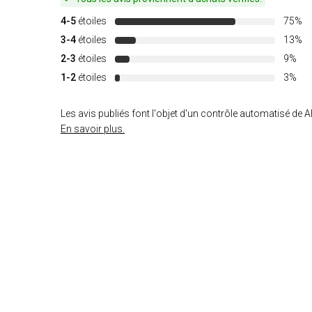
4-5
étoiles
75%
3-4
étoiles
13%
2-3
étoiles
9%
1-2
étoiles
3%
Les avis publiés font l'objet d'un contrôle automatisé de Al
En savoir plus.