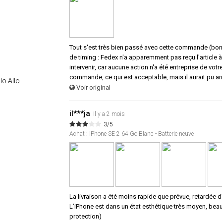
Tout s'est très bien passé avec cette commande (bon p
de timing : Fedex n'a apparemment pas reçu l'article à
intervenir, car aucune action n'a été entreprise de votr
commande, ce qui est acceptable, mais il aurait pu arri
lo Allo.
Voir original
il***ja
Il y a 2 mois
3/5
Achat : iPhone SE 2 64 Go Blanc - Batterie neuve
La livraison a été moins rapide que prévue, retardée 
L’iPhone est dans un état esthétique très moyen, bea
protection)