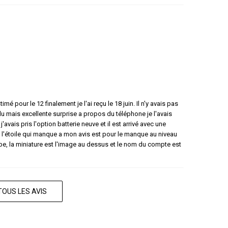
mé pour le 12 finalement je l'ai reçu le 18 juin. Il n'y avais pas
du mais excellente surprise a propos du téléphone je l'avais
avais pris l'option batterie neuve et il est arrivé avec une
c l'étoile qui manque a mon avis est pour le manque au niveau
tube, la miniature est l'image au dessus et le nom du compte est
TOUS LES AVIS