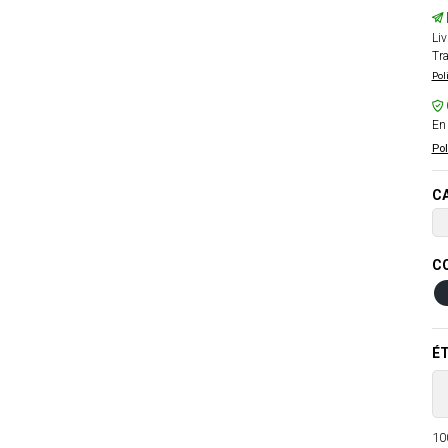
Liv
Tra
Pol
En 
Pol
CA
CO
ÉT
100