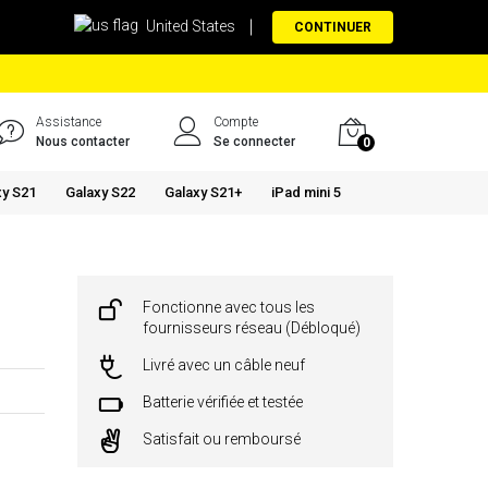
United States
CONTINUER
Assistance
Compte
Nous contacter
Se connecter
0
xy S21
Galaxy S22
Galaxy S21+
iPad mini 5
Fonctionne avec tous les
fournisseurs réseau (Débloqué)
Livré avec un câble neuf
Batterie vérifiée et testée
Satisfait ou remboursé