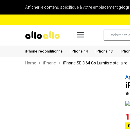
Afficher le contenu spécifique à votre emplacement géogr
iPhone reconditionné
iPhone 14
iPhone 13
iPhon
Home
iPhone
iPhone SE 3 64 Go Lumière stellaire
A
i
1
É