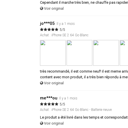
Cependant il marche très bien, ne chauffe pas rapideme
Voir original
jo***05
Il y a 1 mois
5/5
Achat : iPhone SE 2 64 Go Blanc
très recommandé, il est comme neuf! il est meme arrivé
content avec mon produit, il a très bien répondu à me
Voir original
me***ou
Il y a 1 mois
5/5
Achat : iPhone SE 2 64 Go Blanc - Batterie neuve
Le produit a été livré dans les temps et correspondai
Voir original