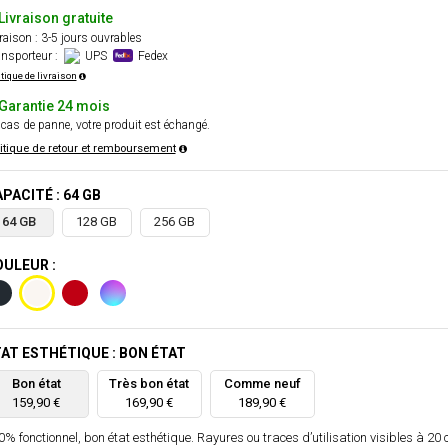
Livraison gratuite
raison : 3-5 jours ouvrables
nsporteur :
UPS
Fedex
itique de livraison
Garantie 24 mois
cas de panne, votre produit est échangé.
itique de retour et remboursement
PACITÉ : 64 GB
64 GB
128 GB
256 GB
ULEUR :
AT ESTHÉTIQUE : BON ÉTAT
Bon état
Très bon état
Comme neuf
159,90 €
169,90 €
189,90 €
% fonctionnel, bon état esthétique. Rayures ou traces d’utilisation visibles à 20 