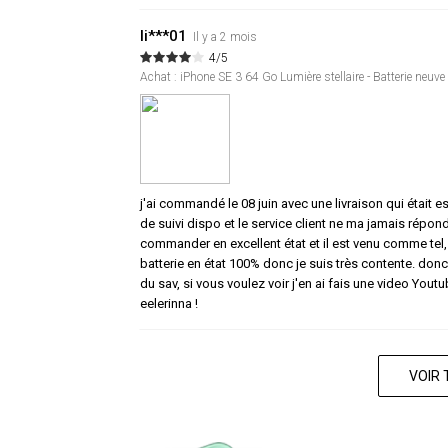
li***01
Il y a 2 mois
4/5
Achat : iPhone SE 3 64 Go Lumière stellaire - Batterie neuve
j'ai commandé le 08 juin avec une livraison qui était esti
de suivi dispo et le service client ne ma jamais répon
commander en excellent état et il est venu comme tel, j'
batterie en état 100% donc je suis très contente. don
du sav, si vous voulez voir j'en ai fais une video You
eelerinna !
VOIR 