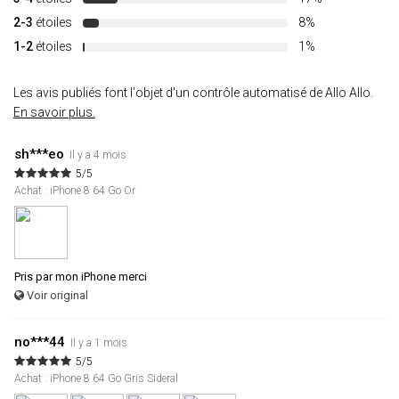
2-3
étoiles
8%
1-2
étoiles
1%
Les avis publiés font l'objet d'un contrôle automatisé de Allo Allo.
En savoir plus.
sh***eo
Il y a 4 mois
5/5
Achat : iPhone 8 64 Go Or
Pris par mon iPhone merci
Voir original
no***44
Il y a 1 mois
5/5
Achat : iPhone 8 64 Go Gris Sideral