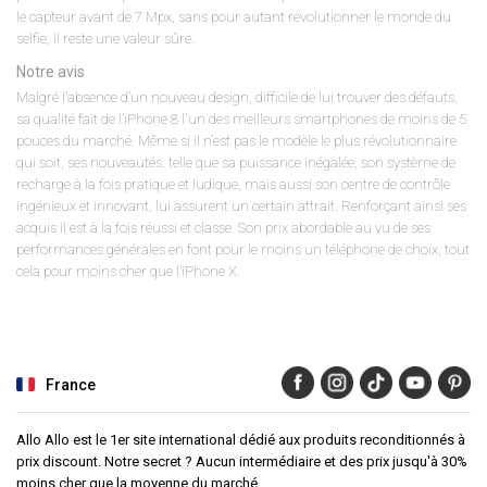
le capteur avant de 7 Mpx, sans pour autant révolutionner le monde du
selfie, il reste une valeur sûre.
Notre avis
Malgré l’absence d’un nouveau design, difficile de lui trouver des défauts,
sa qualité fait de l’iPhone 8 l'un des meilleurs smartphones de moins de 5
pouces du marché. Même si il n’est pas le modèle le plus révolutionnaire
qui soit, ses nouveautés, telle que sa puissance inégalée, son système de
recharge à la fois pratique et ludique, mais aussi son centre de contrôle
ingénieux et innovant, lui assurent un certain attrait. Renforçant ainsi ses
acquis il est à la fois réussi et classe. Son prix abordable au vu de ses
performances générales en font pour le moins un téléphone de choix, tout
cela pour moins cher que l’iPhone X.
France
Allo Allo est le 1er site international dédié aux produits reconditionnés à
prix discount. Notre secret ? Aucun intermédiaire et des prix jusqu'à 30%
moins cher que la moyenne du marché.