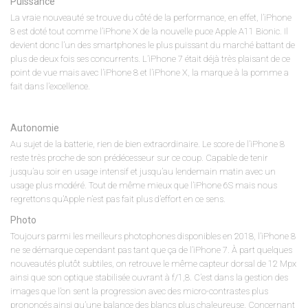
Puissance
La vraie nouveauté se trouve du côté de la performance, en effet, l’iPhone
8 est doté tout comme l’iPhone X de la nouvelle puce Apple A11 Bionic. Il
devient donc l’un des smartphones le plus puissant du marché battant de
plus de deux fois ses concurrents. L’iPhone 7 était déjà très plaisant de ce
point de vue mais avec l’iPhone 8 et l’iPhone X, la marque à la pomme a
fait dans l’excellence.
Autonomie
Au sujet de la batterie, rien de bien extraordinaire. Le score de l’iPhone 8
reste très proche de son prédécesseur sur ce coup. Capable de tenir
jusqu’au soir en usage intensif et jusqu’au lendemain matin avec un
usage plus modéré. Tout de même mieux que l’iPhone 6S mais nous
regrettons qu’Apple n’est pas fait plus d’effort en ce sens.
Photo
Toujours parmi les meilleurs photophones disponibles en 2018, l’iPhone 8
ne se démarque cependant pas tant que ça de l’iPhone 7. À part quelques
nouveautés plutôt subtiles, on retrouve le même capteur dorsal de 12 Mpx
ainsi que son optique stabilisée ouvrant à f/1,8. C’est dans la gestion des
images que l’on sent la progression avec des micro-contrastes plus
prononcés ainsi qu’une balance des blancs plus chaleureuse. Concernant