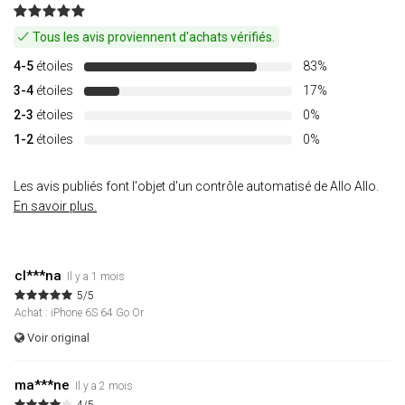
Tous les avis proviennent d'achats vérifiés.
4-5
étoiles
83%
3-4
étoiles
17%
2-3
étoiles
0%
1-2
étoiles
0%
Les avis publiés font l'objet d'un contrôle automatisé de Allo Allo.
En savoir plus.
cl***na
Il y a 1 mois
5/5
Achat : iPhone 6S 64 Go Or
Voir original
ma***ne
Il y a 2 mois