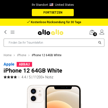
Ihr Standort:
United States
FORTSETZEN
Rückerstattung bei verlorenem Paket
0
Home
iPhone
iPhone 12 64GB White
Apple
ABBAU
iPhone 12 64GB White
4.4 / 5 |
11200+ Notiz