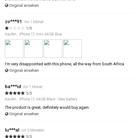
Original ansehen
zo***91
Vor 1 Monat
1/5
Kaufen : iPhone 12 mini 64GB Blue
I’m very disappointed with this phone, all the way from South Africa
Original ansehen
ba***id
Vor 1 Monat
5/5
Kaufen : iPhone 12 64GB Black - New battery
The product is great, definitely would buy again.
Original ansehen
lu***al
vor 3 Monaten
5/5