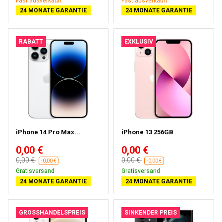
Fast ausverkauft
Fast ausverkauft
24 MONATE GARANTIE
24 MONATE GARANTIE
RABATT
EXKLUSIV
iPhone 14 Pro Max...
iPhone 13 256GB
0,00 €
0,00 €
0,00 €
0,00 €
-0,00 €
-0,00 €
Gratisversand
Gratisversand
24 MONATE GARANTIE
24 MONATE GARANTIE
GROSSHANDELSPREIS
SINKENDER PREIS