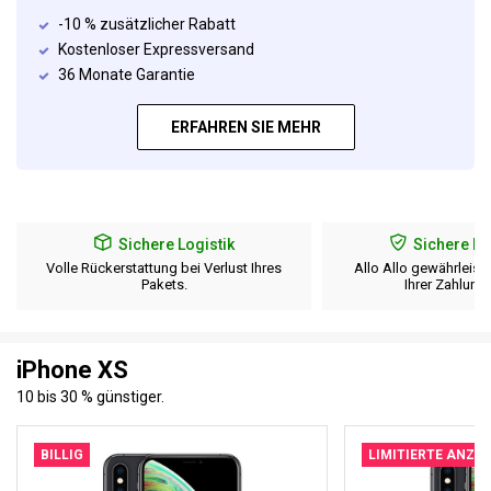
-10 % zusätzlicher Rabatt
Kostenloser Expressversand
36 Monate Garantie
ERFAHREN SIE MEHR
Sichere Logistik
Sichere B
Volle Rückerstattung bei Verlust Ihres
Allo Allo gewährleiste
Pakets.
Ihrer Zahlung
iPhone XS
10 bis 30 % günstiger.
BILLIG
LIMITIERTE ANZA