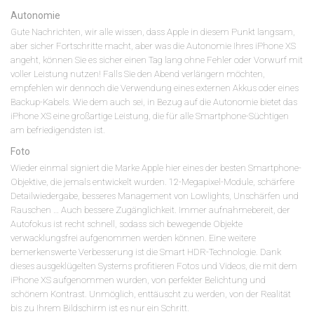
Autonomie
Gute Nachrichten, wir alle wissen, dass Apple in diesem Punkt langsam,
aber sicher Fortschritte macht, aber was die Autonomie Ihres iPhone XS
angeht, können Sie es sicher einen Tag lang ohne Fehler oder Vorwurf mit
voller Leistung nutzen! Falls Sie den Abend verlängern möchten,
empfehlen wir dennoch die Verwendung eines externen Akkus oder eines
Backup-Kabels. Wie dem auch sei, in Bezug auf die Autonomie bietet das
iPhone XS eine großartige Leistung, die für alle Smartphone-Süchtigen
am befriedigendsten ist.
Foto
Wieder einmal signiert die Marke Apple hier eines der besten Smartphone-
Objektive, die jemals entwickelt wurden. 12-Megapixel-Module, schärfere
Detailwiedergabe, besseres Management von Lowlights, Unschärfen und
Rauschen … Auch bessere Zugänglichkeit. Immer aufnahmebereit, der
Autofokus ist recht schnell, sodass sich bewegende Objekte
verwacklungsfrei aufgenommen werden können. Eine weitere
bemerkenswerte Verbesserung ist die Smart HDR-Technologie. Dank
dieses ausgeklügelten Systems profitieren Fotos und Videos, die mit dem
iPhone XS aufgenommen wurden, von perfekter Belichtung und
schönem Kontrast. Unmöglich, enttäuscht zu werden, von der Realität
bis zu Ihrem Bildschirm ist es nur ein Schritt.