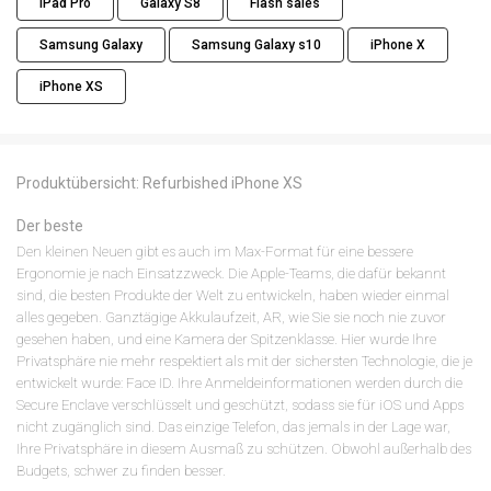
iPad Pro
Galaxy S8
Flash sales
Samsung Galaxy
Samsung Galaxy s10
iPhone X
iPhone XS
Produktübersicht: Refurbished iPhone XS
Der beste
Den kleinen Neuen gibt es auch im Max-Format für eine bessere
Ergonomie je nach Einsatzzweck. Die Apple-Teams, die dafür bekannt
sind, die besten Produkte der Welt zu entwickeln, haben wieder einmal
alles gegeben. Ganztägige Akkulaufzeit, AR, wie Sie sie noch nie zuvor
gesehen haben, und eine Kamera der Spitzenklasse. Hier wurde Ihre
Privatsphäre nie mehr respektiert als mit der sichersten Technologie, die je
entwickelt wurde: Face ID. Ihre Anmeldeinformationen werden durch die
Secure Enclave verschlüsselt und geschützt, sodass sie für iOS und Apps
nicht zugänglich sind. Das einzige Telefon, das jemals in der Lage war,
Ihre Privatsphäre in diesem Ausmaß zu schützen. Obwohl außerhalb des
Budgets, schwer zu finden besser.