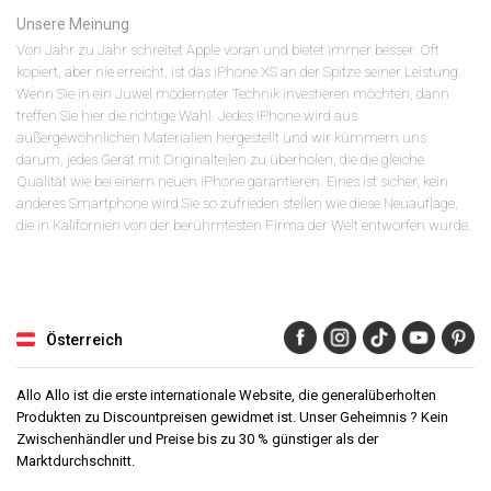
Unsere Meinung
Von Jahr zu Jahr schreitet Apple voran und bietet immer besser. Oft
kopiert, aber nie erreicht, ist das iPhone XS an der Spitze seiner Leistung.
Wenn Sie in ein Juwel modernster Technik investieren möchten, dann
treffen Sie hier die richtige Wahl. Jedes iPhone wird aus
außergewöhnlichen Materialien hergestellt und wir kümmern uns
darum, jedes Gerät mit Originalteilen zu überholen, die die gleiche
Qualität wie bei einem neuen iPhone garantieren. Eines ist sicher, kein
anderes Smartphone wird Sie so zufrieden stellen wie diese Neuauflage,
die in Kalifornien von der berühmtesten Firma der Welt entworfen wurde.
Österreich
Allo Allo ist die erste internationale Website, die generalüberholten
Produkten zu Discountpreisen gewidmet ist. Unser Geheimnis ? Kein
Zwischenhändler und Preise bis zu 30 % günstiger als der
Marktdurchschnitt.