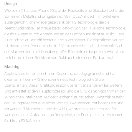
Design
Wie beim X hat das iPhone XS auf der Rückseite eine Glasoberfläche, die
von einem Metallrand umgeben ist. Sein OLED-Bildschirm bietet eine
außergewöhnliche Wiedergabe dank der P3-Technologie, die die
beeindruckendste Farbtreue bietet, gefolgt von der True Tone-Technologie,
die Ihre Augen durch Anpassung an das Umgebungslicht ausruht. Face
ID ist schneller und effizienter als sein Vorgänger. Die eigentliche Neuheit
ist, dass dieses iPhone-Modell in 2 Versionen erhältlich ist, einschließlich
der Max-Version, die Liebhaber großer Bildschirme begeistern wird. Apple
bietet uns mit der Rückkehr von Gold auch eine neue Farbauswahl.
Mächtig
Apple wurde im Unternehmen Cupertino selbst gegründet und hat
diesmal mit dem A12 Bionic eine neue technologische Stufe
überschritten. Dieser Grafikprozessor übertrifft alle anderen bei weitem
und entlastet so den Hauptprozessor und die GPU dank Algorithmen der
künstlichen Intelligenz. Auf der gleichen futuristischen Dynamik besteht
der Hauptprozessor aus sechs Kernen, zwei werden mit hoher Leistung
verwendet (15% mehr als die des A11), während die anderen vier für
weniger gierige Aufgaben zuständig sind, um Energie zu sparen sparen
Sie bis zu 50 % Strom.