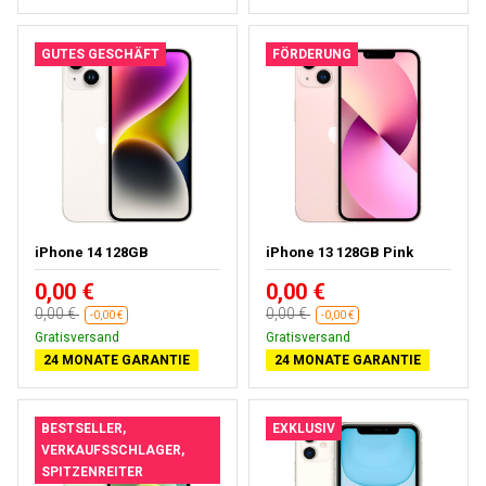
GUTES GESCHÄFT
FÖRDERUNG
iPhone 14 128GB
iPhone 13 128GB Pink
0,00 €
0,00 €
0,00 €
0,00 €
-0,00 €
-0,00 €
Gratisversand
Gratisversand
24 MONATE GARANTIE
24 MONATE GARANTIE
BESTSELLER,
EXKLUSIV
VERKAUFSSCHLAGER,
SPITZENREITER