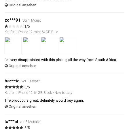
Original ansehen
zo***91
Vor 1 Monat
1/5
Kaufen : iPhone 12 mini 64GB Blue
I’m very disappointed with this phone, all the way from South Africa
Original ansehen
ba***id
Vor 1 Monat
5/5
Kaufen : iPhone 12 64GB Black - New battery
The product is great, definitely would buy again.
Original ansehen
lu***al
vor 3 Monaten
5/5