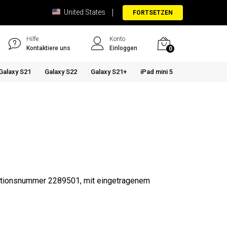
United States
FORTSETZEN
Hilfe
Konto
Kontaktiere uns
Einloggen
0
Galaxy S21
Galaxy S22
Galaxy S21+
iPad mini 5
kationsnummer 2289501, mit eingetragenem