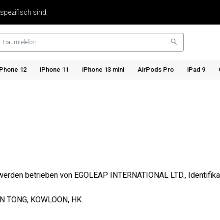
 spezifisch sind.
iPhone 12
iPhone 11
iPhone 13 mini
AirPods Pro
iPad 9
® werden betrieben von EGOLEAP INTERNATIONAL LTD., Identifi
UN TONG, KOWLOON, HK.