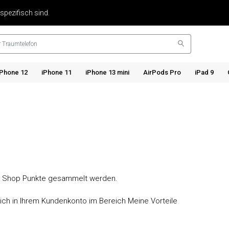
 spezifisch sind.
iPhone 12
iPhone 11
iPhone 13 mini
AirPods Pro
iPad 9
em Shop Punkte gesammelt werden.
ich in Ihrem Kundenkonto im Bereich Meine Vorteile