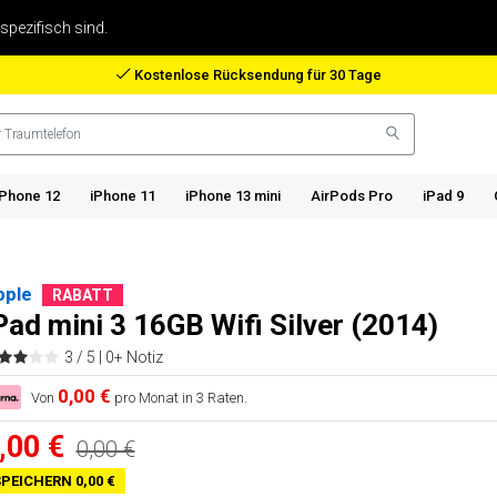
 spezifisch sind.
Rückerstattung bei verlorenem Paket
iPhone 12
iPhone 11
iPhone 13 mini
AirPods Pro
iPad 9
pple
RABATT
Pad mini 3 16GB Wifi Silver (2014)
3 / 5 |
0+ Notiz
0,00 €
Von
pro Monat in 3 Raten.
,00 €
0,00 €
PEICHERN 0,00 €