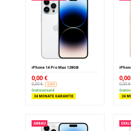
iPhone 14 Pro Max 128GB
iPhon
0,00 €
0,00
0,00 €
0,00 
-0,00 €
Gratisversand
Gratis
24 MONATE GARANTIE
24 M
ABBAU
EXKL