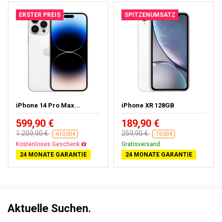
ERSTER PREIS
SPITZENUMSATZ
iPhone 14 Pro Max...
iPhone XR 128GB
599,90 €
189,90 €
1 209,90 €
259,90 €
-610,00 €
-70,00 €
Gratisversand
Gratisversand
24 MONATE GARANTIE
24 MONATE GARANTIE
Aktuelle Suchen.