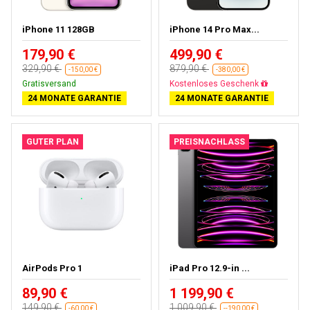
iPhone 11 128GB
iPhone 14 Pro Max...
179,90 €
499,90 €
329,90 €
879,90 €
-150,00 €
-380,00 €
Gratisversand
Gratisversand
24 MONATE GARANTIE
24 MONATE GARANTIE
GUTER PLAN
PREISNACHLASS
AirPods Pro 1
iPad Pro 12.9-in ...
89,90 €
1 199,90 €
149,90 €
1 009,90 €
-60,00 €
--190,00 €