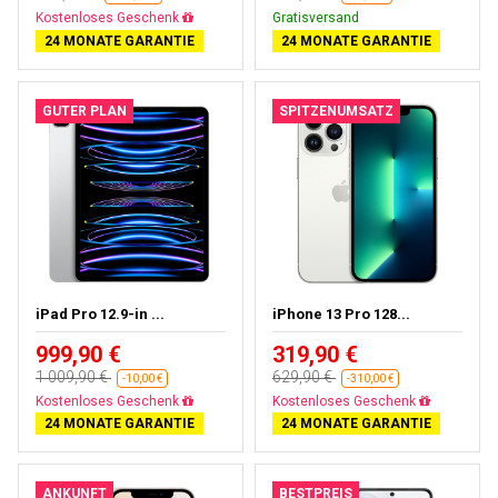
Gratisversand
Gratisversand
24 MONATE GARANTIE
24 MONATE GARANTIE
GUTER PLAN
SPITZENUMSATZ
iPad Pro 12.9-in ...
iPhone 13 Pro 128...
999,90 €
319,90 €
1 009,90 €
629,90 €
-10,00 €
-310,00 €
Fast ausverkauft
Gratisversand
24 MONATE GARANTIE
24 MONATE GARANTIE
ANKUNFT
BESTPREIS