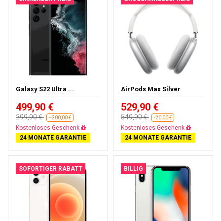
Galaxy S22 Ultra ...
AirPods Max Silver
499,90 €
529,90 €
299,90 €
549,90 €
--200,00 €
-20,00 €
Fast ausverkauft
Fast ausverkauft
24 MONATE GARANTIE
24 MONATE GARANTIE
SOFORTIGER RABATT
BILLIG