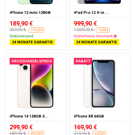
iPhone 12 mini 128GB
iPad Pro 12.9-in ...
189,90 €
999,90 €
359,90 €
1 009,90 €
-170,00 €
-10,00 €
Gratisversand
Fast ausverkauft
24 MONATE GARANTIE
24 MONATE GARANTIE
GROSSHANDELSPREIS
RABATT
iPhone 14 128GB S...
iPhone XR 64GB
299,90 €
169,90 €
689,90 €
219,90 €
-390,00 €
-50,00 €