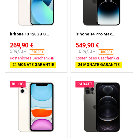
iPhone 13 128GB S...
iPhone 14 Pro Max...
269,90 €
549,90 €
509,90 €
1 029,90 €
-240,00 €
-480,00 €
Gratisversand
Gratisversand
24 MONATE GARANTIE
24 MONATE GARANTIE
BILLIG
RABATT