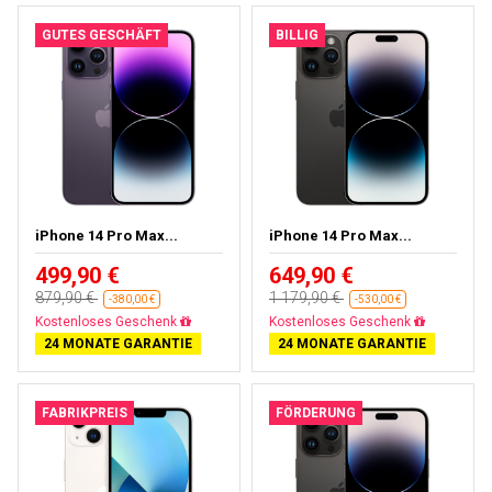
GUTES GESCHÄFT
BILLIG
iPhone 14 Pro Max...
iPhone 14 Pro Max...
499,90 €
649,90 €
879,90 €
1 179,90 €
-380,00 €
-530,00 €
Gratisversand
Gratisversand
24 MONATE GARANTIE
24 MONATE GARANTIE
FABRIKPREIS
FÖRDERUNG