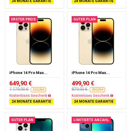
24 MONATE GARANTIE
24 MONATE GARANTIE
ERSTER PREIS
GUTER PLAN
iPhone 14 Pro Max...
iPhone 14 Pro Max...
649,90 €
499,90 €
1 179,90 €
879,90 €
-530,00 €
-380,00 €
Gratisversand
Gratisversand
24 MONATE GARANTIE
24 MONATE GARANTIE
GUTER PLAN
LIMITIERTE ANZAHL