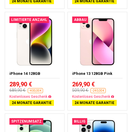
24 MONATE GARANTIE
24 MONATE GARANTIE
LIMITIERTE ANZAHL
ABBAU
iPhone 14 128GB
iPhone 13 128GB Pink
289,90 €
269,90 €
689,90 €
509,90 €
-400,00 €
-240,00 €
Gratisversand
Gratisversand
24 MONATE GARANTIE
24 MONATE GARANTIE
SPITZENUMSATZ
BILLIG