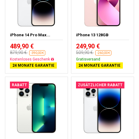
iPhone 14 Pro Max...
iPhone 13 128GB
489,90 €
249,90 €
879,90 €
509,90 €
-390,00 €
-260,00 €
Gratisversand
Gratisversand
24 MONATE GARANTIE
24 MONATE GARANTIE
RABATT
ZUSÄTZLICHER RABATT