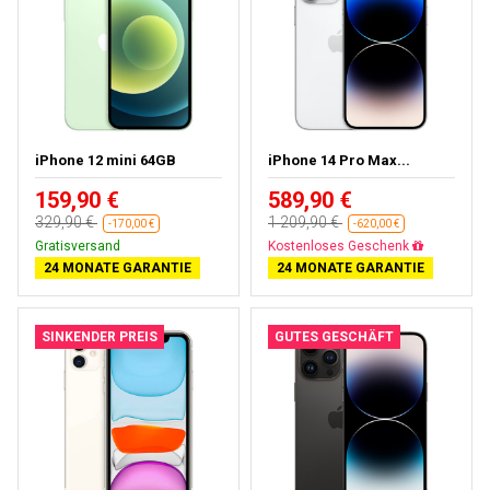
iPhone 12 mini 64GB
iPhone 14 Pro Max...
159,90 €
589,90 €
329,90 €
1 209,90 €
-170,00 €
-620,00 €
Gratisversand
Gratisversand
24 MONATE GARANTIE
24 MONATE GARANTIE
SINKENDER PREIS
GUTES GESCHÄFT