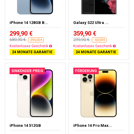
iPhone 14 128GB B...
Galaxy S22 Ultra ...
299,90 €
359,90 €
689,90 €
299,90 €
-390,00 €
--60,00 €
Gratisversand
Fast ausverkauft
24 MONATE GARANTIE
24 MONATE GARANTIE
SINKENDER PREIS
FÖRDERUNG
iPhone 14 512GB
iPhone 14 Pro Max...