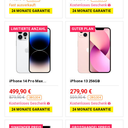
Fast ausverkauft
Fast ausverkauft
24 MONATE GARANTIE
24 MONATE GARANTIE
LIMITIERTE ANZAHL
GUTER PLAN
iPhone 14 Pro Max...
iPhone 13 256GB
499,90 €
279,90 €
879,90 €
559,90 €
-380,00 €
-280,00 €
Gratisversand
Gratisversand
24 MONATE GARANTIE
24 MONATE GARANTIE
SINKENDER PREIS
GROSSHANDELSPREIS