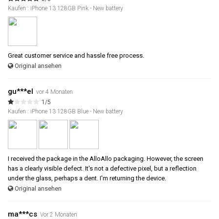
Kaufen : iPhone 13 128GB Pink - New battery
Great customer service and hassle free process.
Original ansehen
gu***el
vor 4 Monaten
1/5
Kaufen : iPhone 13 128GB Blue - New battery
I received the package in the AlloAllo packaging. However, the screen
has a clearly visible defect. It's not a defective pixel, but a reflection
under the glass, perhaps a dent. I'm returning the device.
Original ansehen
ma***cs
Vor 2 Monaten