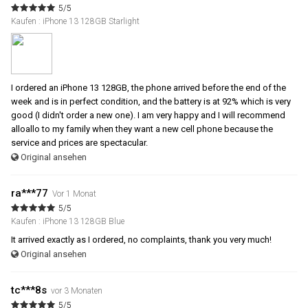
5/5
Kaufen : iPhone 13 128GB Starlight
I ordered an iPhone 13 128GB, the phone arrived before the end of the
week and is in perfect condition, and the battery is at 92% which is very
good (I didn't order a new one). I am very happy and I will recommend
alloallo to my family when they want a new cell phone because the
service and prices are spectacular.
Original ansehen
ra***77
Vor 1 Monat
5/5
Kaufen : iPhone 13 128GB Blue
It arrived exactly as I ordered, no complaints, thank you very much!
Original ansehen
tc***8s
vor 3 Monaten
5/5