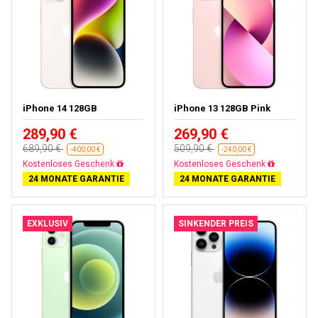
iPhone 14 128GB
iPhone 13 128GB Pink
289,90 €
269,90 €
689,90 €
509,90 €
-400,00 €
-240,00 €
Gratisversand
Gratisversand
24 MONATE GARANTIE
24 MONATE GARANTIE
EXKLUSIV
SINKENDER PREIS