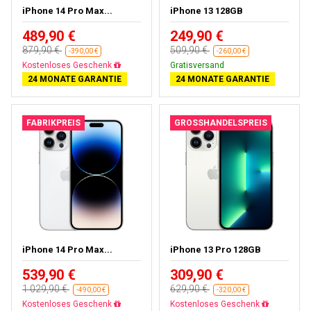
iPhone 14 Pro Max...
iPhone 13 128GB
489,90 €
249,90 €
879,90 €
509,90 €
-390,00 €
-260,00 €
Gratisversand
Gratisversand
24 MONATE GARANTIE
24 MONATE GARANTIE
FABRIKPREIS
GROSSHANDELSPREIS
iPhone 14 Pro Max...
iPhone 13 Pro 128GB
539,90 €
309,90 €
1 029,90 €
629,90 €
-490,00 €
-320,00 €
Gratisversand
Gratisversand