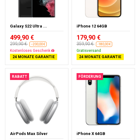
Galaxy S22 Ultra ...
iPhone 12 64GB
499,90 €
179,90 €
299,90 €
359,90 €
--200,00 €
-180,00 €
Fast ausverkauft
Gratisversand
24 MONATE GARANTIE
24 MONATE GARANTIE
RABATT
FÖRDERUNG
AirPods Max Silver
iPhone X 64GB