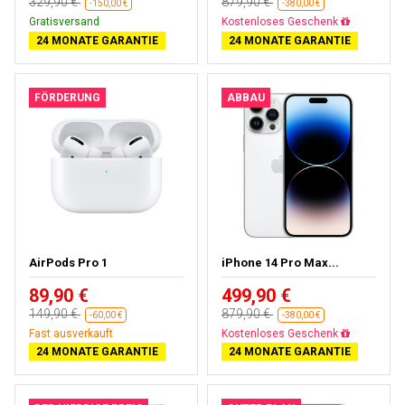
329,90 €
879,90 €
-150,00 €
-380,00 €
Gratisversand
Gratisversand
24 MONATE GARANTIE
24 MONATE GARANTIE
FÖRDERUNG
ABBAU
AirPods Pro 1
iPhone 14 Pro Max...
89,90 €
499,90 €
149,90 €
879,90 €
-60,00 €
-380,00 €
Fast ausverkauft
Gratisversand
24 MONATE GARANTIE
24 MONATE GARANTIE