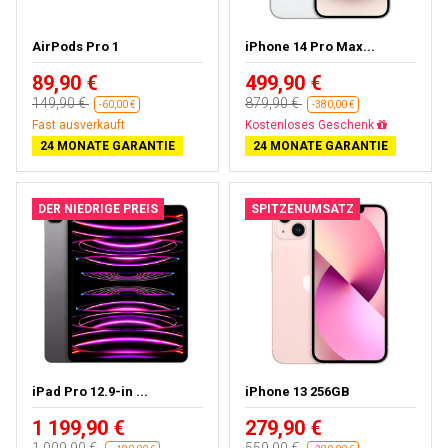
AirPods Pro 1
iPhone 14 Pro Max...
89,90 €
499,90 €
149,90 €
879,90 €
-60,00 €
-380,00 €
Fast ausverkauft
Kostenloses Geschenk
24 MONATE GARANTIE
24 MONATE GARANTIE
DER NIEDRIGE PREIS
SPITZENUMSATZ
iPad Pro 12.9-in ...
iPhone 13 256GB
1 199,90 €
279,90 €
1 009,90 €
559,90 €