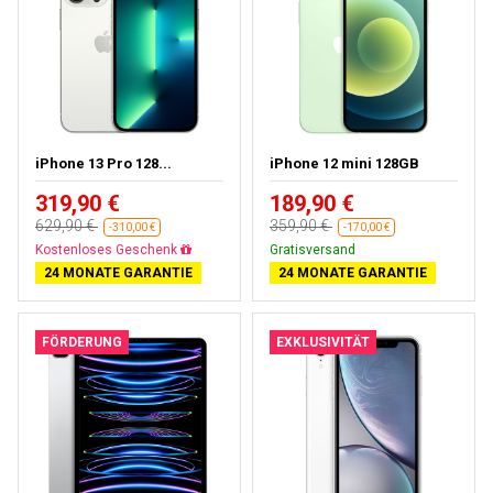
iPhone 13 Pro 128...
iPhone 12 mini 128GB
319,90 €
189,90 €
629,90 €
359,90 €
-310,00 €
-170,00 €
Kostenloses Geschenk
Gratisversand
24 MONATE GARANTIE
24 MONATE GARANTIE
FÖRDERUNG
EXKLUSIVITÄT