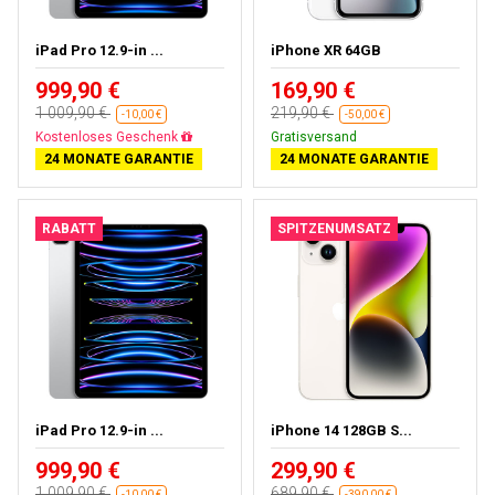
iPad Pro 12.9-in ...
iPhone XR 64GB
999,90 €
169,90 €
1 009,90 €
219,90 €
-10,00 €
-50,00 €
Kostenloses Geschenk
Gratisversand
24 MONATE GARANTIE
24 MONATE GARANTIE
RABATT
SPITZENUMSATZ
iPad Pro 12.9-in ...
iPhone 14 128GB S...
999,90 €
299,90 €
1 009,90 €
689,90 €
-10,00 €
-390,00 €