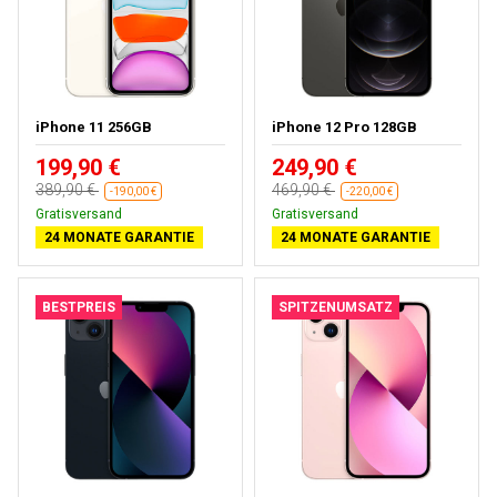
iPhone 11 256GB
iPhone 12 Pro 128GB
199,90 €
249,90 €
389,90 €
469,90 €
-190,00 €
-220,00 €
Gratisversand
Gratisversand
24 MONATE GARANTIE
24 MONATE GARANTIE
BESTPREIS
SPITZENUMSATZ