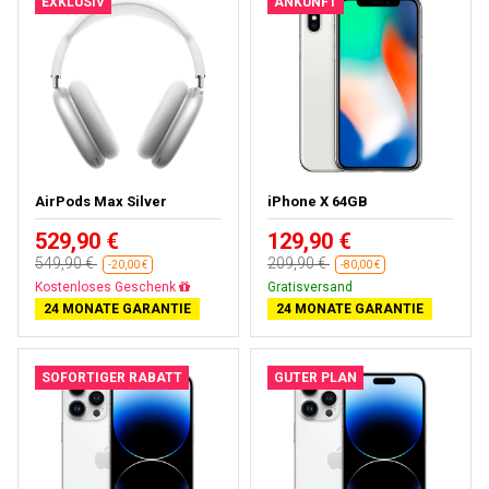
EXKLUSIV
ANKUNFT
AirPods Max Silver
iPhone X 64GB
529,90 €
129,90 €
549,90 €
209,90 €
-20,00 €
-80,00 €
Kostenloses Geschenk
Gratisversand
24 MONATE GARANTIE
24 MONATE GARANTIE
SOFORTIGER RABATT
GUTER PLAN