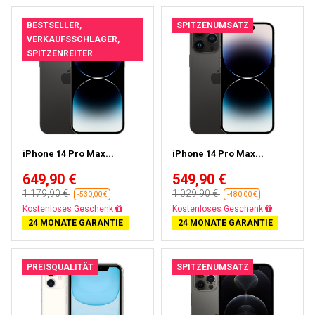
BESTSELLER,
SPITZENUMSATZ
VERKAUFSSCHLAGER,
SPITZENREITER
iPhone 14 Pro Max...
iPhone 14 Pro Max...
649,90 €
549,90 €
1 179,90 €
1 029,90 €
-530,00 €
-480,00 €
Kostenloses Geschenk
Kostenloses Geschenk
24 MONATE GARANTIE
24 MONATE GARANTIE
PREISQUALITÄT
SPITZENUMSATZ