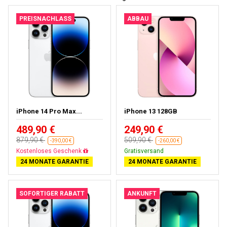
PREISNACHLASS
ABBAU
iPhone 14 Pro Max...
iPhone 13 128GB
489,90 €
249,90 €
879,90 €
509,90 €
-390,00 €
-260,00 €
Kostenloses Geschenk
Gratisversand
24 MONATE GARANTIE
24 MONATE GARANTIE
SOFORTIGER RABATT
ANKUNFT