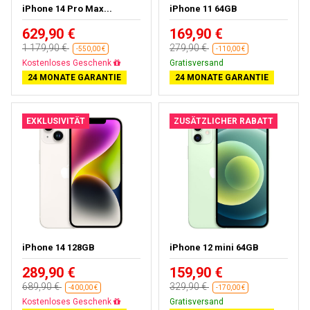
iPhone 14 Pro Max...
iPhone 11 64GB
629,90 €
169,90 €
1 179,90 €
279,90 €
-550,00 €
-110,00 €
Kostenloses Geschenk
Gratisversand
24 MONATE GARANTIE
24 MONATE GARANTIE
EXKLUSIVITÄT
ZUSÄTZLICHER RABATT
iPhone 14 128GB
iPhone 12 mini 64GB
289,90 €
159,90 €
689,90 €
329,90 €
-400,00 €
-170,00 €
Kostenloses Geschenk
Gratisversand