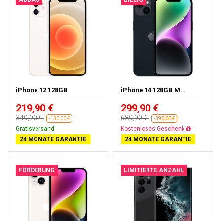
ABBAU
BILLIG
iPhone 12 128GB
iPhone 14 128GB M...
219,90 €
299,90 €
349,90 €
689,90 €
-130,00 €
-390,00 €
Gratisversand
Kostenloses Geschenk
24 MONATE GARANTIE
24 MONATE GARANTIE
FÖRDERUNG
LIMITIERTE ANZAHL