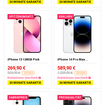
24 MONATE GARANTIE
24 MONATE GARANTIE
SPITZENUMSATZ
EXKLUSIV
iPhone 13 128GB Pink
iPhone 14 Pro Max...
269,90 €
589,90 €
509,90 €
1 209,90 €
-240,00 €
-620,00 €
Kostenloses Geschenk
Kostenloses Geschenk
24 MONATE GARANTIE
24 MONATE GARANTIE
FABRIKPREIS
PREISQUALITÄT