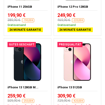
iPhone 11 256GB
iPhone 12 Pro 128GB
199,90 €
249,90 €
389,90 €
469,90 €
-190,00 €
-220,00 €
Gratisversand
Gratisversand
24 MONATE GARANTIE
24 MONATE GARANTIE
GUTES GESCHÄFT
PREISQUALITÄT
iPhone 13 128GB M...
iPhone 13 512GB
259,90 €
309,90 €
509,90 €
729,90 €
-250,00 €
-420,00 €