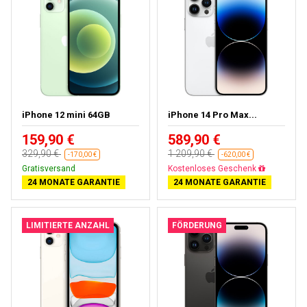
iPhone 12 mini 64GB
iPhone 14 Pro Max...
159,90 €
589,90 €
329,90 €
1 209,90 €
-170,00 €
-620,00 €
Gratisversand
Gratisversand
24 MONATE GARANTIE
24 MONATE GARANTIE
LIMITIERTE ANZAHL
FÖRDERUNG