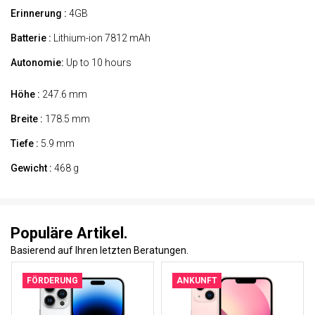
Erinnerung :
4GB
Batterie :
Lithium-ion 7812 mAh
Autonomie:
Up to 10 hours
Höhe :
247.6 mm
Breite :
178.5 mm
Tiefe :
5.9 mm
Gewicht :
468 g
Populäre Artikel.
Basierend auf Ihren letzten Beratungen.
FÖRDERUNG
ANKUNFT