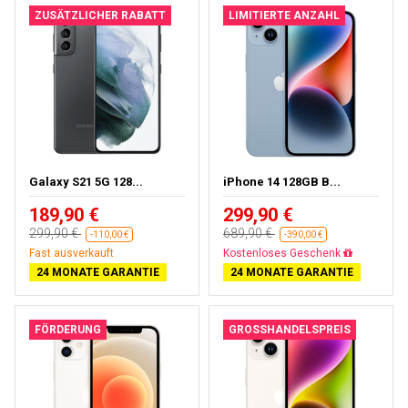
ZUSÄTZLICHER RABATT
LIMITIERTE ANZAHL
Galaxy S21 5G 128...
iPhone 14 128GB B...
189,90 €
299,90 €
299,90 €
689,90 €
-110,00 €
-390,00 €
Fast ausverkauft
Gratisversand
24 MONATE GARANTIE
24 MONATE GARANTIE
FÖRDERUNG
GROSSHANDELSPREIS