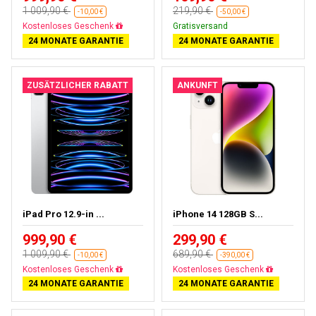
1 009,90 €
219,90 €
-10,00 €
-50,00 €
Fast ausverkauft
Gratisversand
24 MONATE GARANTIE
24 MONATE GARANTIE
ZUSÄTZLICHER RABATT
ANKUNFT
iPad Pro 12.9-in ...
iPhone 14 128GB S...
999,90 €
299,90 €
1 009,90 €
689,90 €
-10,00 €
-390,00 €
Fast ausverkauft
Gratisversand
24 MONATE GARANTIE
24 MONATE GARANTIE