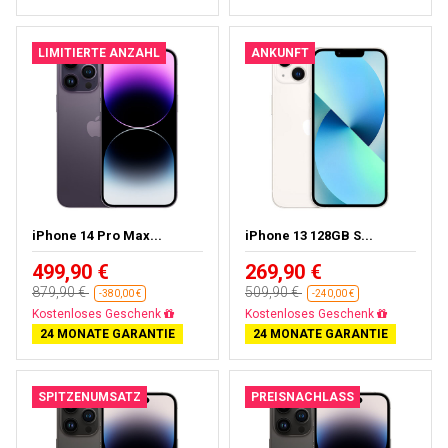
LIMITIERTE ANZAHL
ANKUNFT
iPhone 14 Pro Max...
iPhone 13 128GB S...
499,90 €
269,90 €
879,90 €
509,90 €
-380,00 €
-240,00 €
Gratisversand
Gratisversand
24 MONATE GARANTIE
24 MONATE GARANTIE
SPITZENUMSATZ
PREISNACHLASS