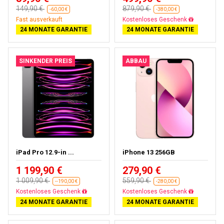
149,90 €
879,90 €
-60,00 €
-380,00 €
Fast ausverkauft
Gratisversand
24 MONATE GARANTIE
24 MONATE GARANTIE
SINKENDER PREIS
ABBAU
iPad Pro 12.9-in ...
iPhone 13 256GB
1 199,90 €
279,90 €
1 009,90 €
559,90 €
--190,00 €
-280,00 €
Fast ausverkauft
Gratisversand
24 MONATE GARANTIE
24 MONATE GARANTIE