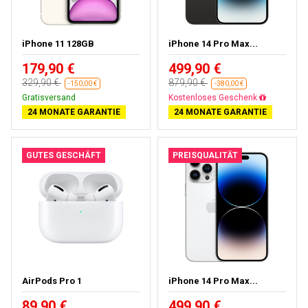
iPhone 11 128GB
iPhone 14 Pro Max...
179,90 €
499,90 €
329,90 €
879,90 €
-150,00 €
-380,00 €
Gratisversand
Gratisversand
24 MONATE GARANTIE
24 MONATE GARANTIE
GUTES GESCHÄFT
PREISQUALITÄT
AirPods Pro 1
iPhone 14 Pro Max...
89,90 €
499,90 €