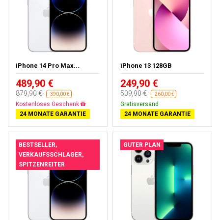
iPhone 14 Pro Max...
iPhone 13 128GB
489,90 €
249,90 €
879,90 €
509,90 €
-390,00 €
-260,00 €
Gratisversand
Gratisversand
24 MONATE GARANTIE
24 MONATE GARANTIE
BESTSELLER,
GUTER PLAN
VERKAUFSSCHLAGER,
SPITZENREITER