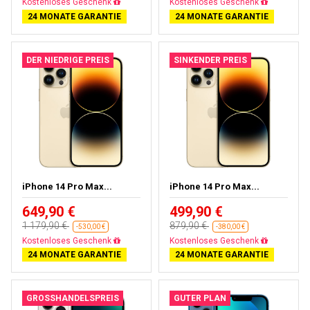
Gratisversand
Gratisversand
24 MONATE GARANTIE
24 MONATE GARANTIE
DER NIEDRIGE PREIS
SINKENDER PREIS
iPhone 14 Pro Max...
iPhone 14 Pro Max...
649,90 €
499,90 €
1 179,90 €
879,90 €
-530,00 €
-380,00 €
Gratisversand
Gratisversand
24 MONATE GARANTIE
24 MONATE GARANTIE
GROSSHANDELSPREIS
GUTER PLAN