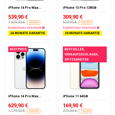
iPhone 14 Pro Max...
iPhone 13 Pro 128GB
539,90 €
309,90 €
1 029,90 €
629,90 €
-490,00 €
-320,00 €
Gratisversand
Gratisversand
24 MONATE GARANTIE
24 MONATE GARANTIE
BESTPREIS
BESTSELLER,
VERKAUFSSCHLAGER,
SPITZENREITER
iPhone 14 Pro Max...
iPhone 11 64GB
629,90 €
169,90 €
1 179,90 €
279,90 €
-550,00 €
-110,00 €