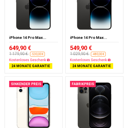
iPhone 14 Pro Max...
iPhone 14 Pro Max...
649,90 €
549,90 €
1 179,90 €
1 029,90 €
-530,00 €
-480,00 €
Gratisversand
Gratisversand
24 MONATE GARANTIE
24 MONATE GARANTIE
SINKENDER PREIS
FABRIKPREIS