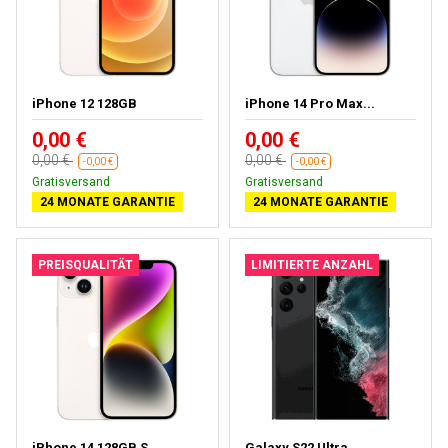
iPhone 12 128GB
iPhone 14 Pro Max...
0,00 €
0,00 €
0,00 €
0,00 €
-0,00 €
-0,00 €
Gratisversand
Gratisversand
24 MONATE GARANTIE
24 MONATE GARANTIE
PREISQUALITÄT
LIMITIERTE ANZAHL
iPhone 14 128GB S...
Galaxy S22 Ultra ...