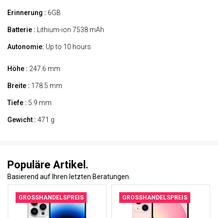
Erinnerung :
6GB
Batterie :
Lithium-ion 7538 mAh
Autonomie:
Up to 10 hours
Höhe :
247.6 mm
Breite :
178.5 mm
Tiefe :
5.9 mm
Gewicht :
471 g
Populäre Artikel.
Basierend auf Ihren letzten Beratungen.
GROSSHANDELSPREIS
GROSSHANDELSPREIS