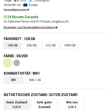
Träger:
DPD,
Chronopost
Gesendet von:
Europa
Versandbedingungen
24 Monate Garantie
Im Falle einer Panne wird Ihr Produkt umgetauscht.
Rückgabe- und Rückerstattungsrichtlinie
FÄHIGKEIT : 128 GB
128 GB
256 GB
512 GB
1000 GB
FARBE : SILVER
KONNEKTIVITÄT: WIFI
Wifi
Wifi + 4G
ÄSTHETISCHER ZUSTAND: GUTER ZUSTAND
Guter Zustand
Sehr guter
Wie neu
0,00 €
Zustand
0,00 €