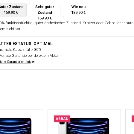
Guter Zustand
Sehr guter
Wie neu
159,90 €
Zustand
189,90 €
169,90 €
0% funktionstüchtig, guter ästhetischer Zustand. Kratzer oder Gebrauchsspure
 cm sichtbar.
ATTERIESTATUS: OPTIMAL
ximale Kapazität > 80%.
Monate Garantie bei defektem Akku.
terie-Garantierichtlinie
ABBAU