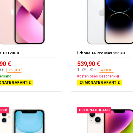
e 13 128GB
iPhone 14 Pro Max 256GB
90 €
539,90 €
0 €
1 029,90 €
-260,00 €
-490,00 €
versand
Gratisversand
ONATE GARANTIE
24 MONATE GARANTIE
USIV
PREISNACHLASS