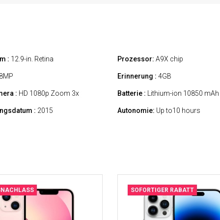
m :
12.9-in. Retina
Prozessor:
A9X chip
8MP
Erinnerung :
4GB
era :
HD 1080p Zoom 3x
Batterie :
Lithium-ion 10850 mAh
ungsdatum :
2015
Autonomie:
Up to10 hours
SNACHLASS
SOFORTIGER RABATT