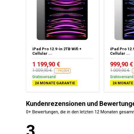
ifi
iPad Pro 12.9-in 2TB Wifi +
iPad Pro 12.9
Cellular ...
Cellular ...
1 199,90 €
999,90 €
1 009,90 €
1 009,90 €
--190,00 €
Gratisversand
Gratisversand
24 MONATE GARANTIE
24 MONATE
Kundenrezensionen und Bewertung
0+ Bewertungen, die in den letzten 12 Monaten gesam
3