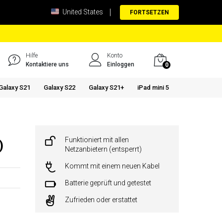
United States
FORTSETZEN
Hilfe
Konto
Kontaktiere uns
Einloggen
0
Galaxy S21
Galaxy S22
Galaxy S21+
iPad mini 5
Funktioniert mit allen
)
Netzanbietern (entsperrt)
Kommt mit einem neuen Kabel
Batterie geprüft und getestet
Zufrieden oder erstattet