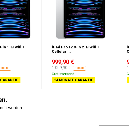
-in 1TB Wifi +
iPad Pro 12.9-in 2TB Wifi +
i
Cellular ...
C
999,90 €
1 009,90 €
1
-10,00 €
-10,00 €
Gratisversand
G
 GARANTIE
24 MONATE GARANTIE
en.
melt wurden.