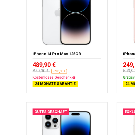
iPhone 14 Pro Max 128GB
iPhon
489,90 €
249,
879,90 €
509,9
-390,00 €
Gratisversand
Gratis
24 MONATE GARANTIE
24 M
GUTES GESCHÄFT
EXKL