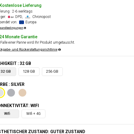
Kostenlose Lieferung
ferung : 2-6 werktags
äger:
DPD,
Chronopost
sendet von:
Europa
sandbedingungen
24 Monate Garantie
Falle einer Panne wird Ihr Produkt umgetauscht.
kgabe- und Rückerstattungsrichtlinie
HIGKEIT : 32 GB
32 GB
128 GB
256 GB
RBE : SILVER
NNEKTIVITÄT: WIFI
Wifi
Wifi + 4G
STHETISCHER ZUSTAND: GUTER ZUSTAND