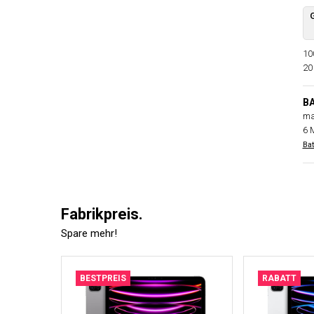
10
20
B
ma
6 
Bat
Fabrikpreis.
Spare mehr!
BESTPREIS
RABATT