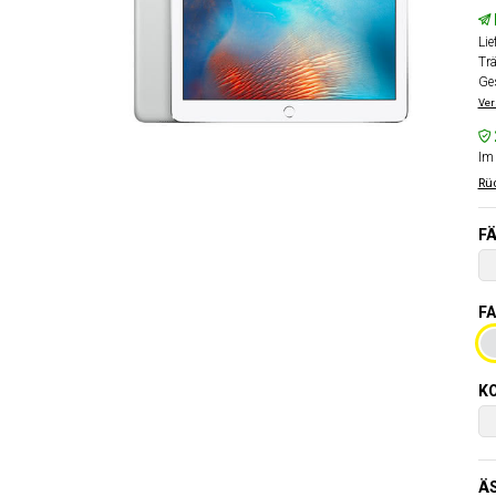
Lie
Tr
Ge
Ver
Im 
Rüc
FÄ
FA
KO
Ä