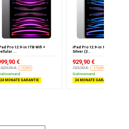
Pad Pro 12.9-in 1TB Wifi +
iPad Pro 12.9-in 128GB Wifi
ellular ...
Silver (2...
999,90 €
929,90 €
 009,90 €
759,90 €
-10,00 €
--170,00 €
ratisversand
Gratisversand
24 MONATE GARANTIE
24 MONATE GARANTIE