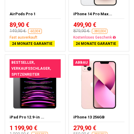
AirPods Pro 1
iPhone 14 Pro Max...
89,90 €
499,90 €
149,90 €
879,90 €
-60,00 €
-380,00 €
Fast ausverkauft
Gratisversand
24 MONATE GARANTIE
24 MONATE GARANTIE
BESTSELLER,
ABBAU
VERKAUFSSCHLAGER,
SPITZENREITER
iPad Pro 12.9-in ...
iPhone 13 256GB
1 199,90 €
279,90 €
1 009,90 €
559,90 €