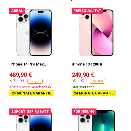
ABBAU
PREISQUALITÄT
iPhone 14 Pro Max...
iPhone 13 128GB
489,90 €
249,90 €
879,90 €
509,90 €
-390,00 €
-260,00 €
Gratisversand
Gratisversand
24 MONATE GARANTIE
24 MONATE GARANTIE
SOFORTIGER RABATT
FÖRDERUNG