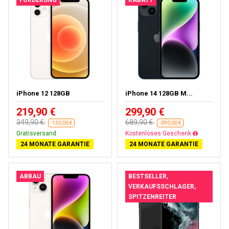
FÖRDERUNG
RABATT
iPhone 12 128GB
iPhone 14 128GB M...
219,90 €
299,90 €
349,90 €
689,90 €
-130,00 €
-390,00 €
Gratisversand
Gratisversand
24 MONATE GARANTIE
24 MONATE GARANTIE
ABBAU
BESTSELLER,
VERKAUFSSCHLAGER,
SPITZENREITER