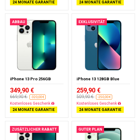
24 MONATE GARANTIE
24 MONATE GARANTIE
ABBAU
EXKLUSIVITÄT
iPhone 13 Pro 256GB
iPhone 13 128GB Blue
349,90 €
259,90 €
669,90 €
509,90 €
-320,00 €
-250,00 €
Gratisversand
Gratisversand
24 MONATE GARANTIE
24 MONATE GARANTIE
ZUSÄTZLICHER RABATT
GUTER PLAN