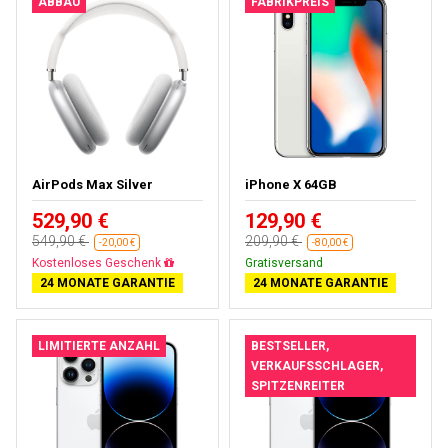
ABBAU
FABRIKPREIS
AirPods Max Silver
iPhone X 64GB
529,90 €
129,90 €
549,90 €
209,90 €
-20,00 €
-80,00 €
Fast ausverkauft
Gratisversand
24 MONATE GARANTIE
24 MONATE GARANTIE
LIMITIERTE ANZAHL
BESTSELLER,
VERKAUFSSCHLAGER,
SPITZENREITER