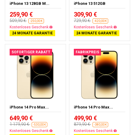
iPhone 13 128GB M...
iPhone 13 512GB
259,90 €
309,90 €
509,90 €
729,90 €
-250,00 €
-420,00 €
Gratisversand
Gratisversand
24 MONATE GARANTIE
24 MONATE GARANTIE
SOFORTIGER RABATT
FABRIKPREIS
iPhone 14 Pro Max...
iPhone 14 Pro Max...
649,90 €
499,90 €
1 179,90 €
879,90 €
-530,00 €
-380,00 €
Gratisversand
Gratisversand