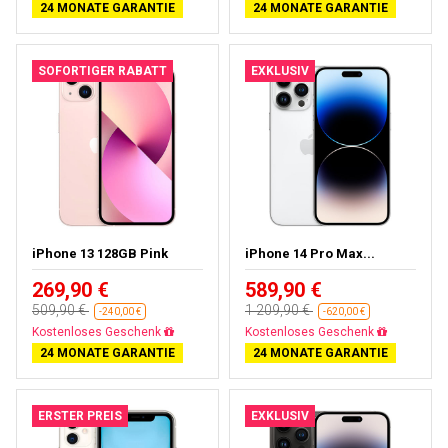
24 MONATE GARANTIE
24 MONATE GARANTIE
SOFORTIGER RABATT
EXKLUSIV
iPhone 13 128GB Pink
iPhone 14 Pro Max...
269,90 €
589,90 €
509,90 €
1 209,90 €
-240,00 €
-620,00 €
Gratisversand
Gratisversand
24 MONATE GARANTIE
24 MONATE GARANTIE
ERSTER PREIS
EXKLUSIV