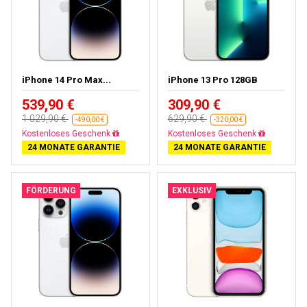
iPhone 14 Pro Max...
iPhone 13 Pro 128GB
539,90 €
309,90 €
1 029,90 €
629,90 €
-490,00 €
-320,00 €
Gratisversand
Gratisversand
24 MONATE GARANTIE
24 MONATE GARANTIE
FÖRDERUNG
EXKLUSIV