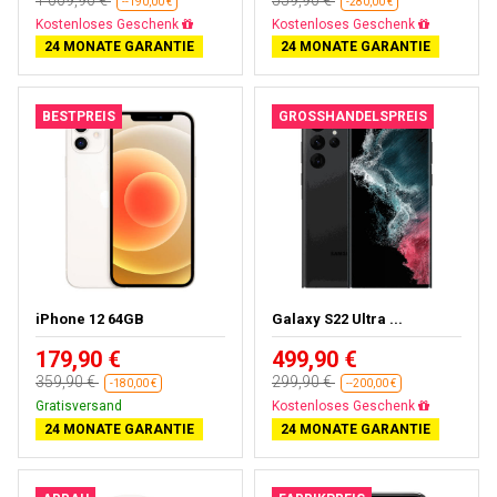
--190,00 €
-280,00 €
Fast ausverkauft
Gratisversand
24 MONATE GARANTIE
24 MONATE GARANTIE
BESTPREIS
GROSSHANDELSPREIS
iPhone 12 64GB
Galaxy S22 Ultra ...
179,90 €
499,90 €
359,90 €
299,90 €
-180,00 €
--200,00 €
Gratisversand
Fast ausverkauft
24 MONATE GARANTIE
24 MONATE GARANTIE