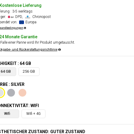
Kostenlose Lieferung
ferung : 3-5 werktags
äger:
DPD,
Chronopost
sendet von:
Europa
sandbedingungen
24 Monate Garantie
Falle einer Panne wird Ihr Produkt umgetauscht.
kgabe- und Rückerstattungsrichtlinie
HIGKEIT : 64 GB
64 GB
256 GB
RBE : SILVER
NNEKTIVITÄT: WIFI
Wifi
Wifi + 4G
STHETISCHER ZUSTAND: GUTER ZUSTAND