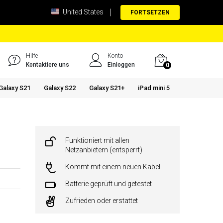
United States
FORTSETZEN
Hilfe
Konto
Kontaktiere uns
Einloggen
0
Galaxy S21
Galaxy S22
Galaxy S21+
iPad mini 5
Funktioniert mit allen
Netzanbietern (entsperrt)
Kommt mit einem neuen Kabel
Batterie geprüft und getestet
Zufrieden oder erstattet