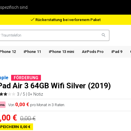
 spezifisch sind.
Rückerstattung bei verlorenem Paket
iPhone 12
iPhone 11
iPhone 13 mini
AirPods Pro
iPad 9
pple
FÖRDERUNG
Pad Air 3 64GB Wifi Silver (2019)
3 / 5 |
0+ Notiz
0,00 €
Von
pro Monat in 3 Raten.
,00 €
0,00 €
PEICHERN 0,00 €