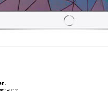
en.
melt wurden.