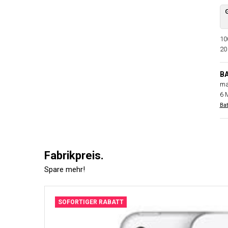
10
20
B
ma
6 
Bat
Fabrikpreis.
Spare mehr!
SOFORTIGER RABATT