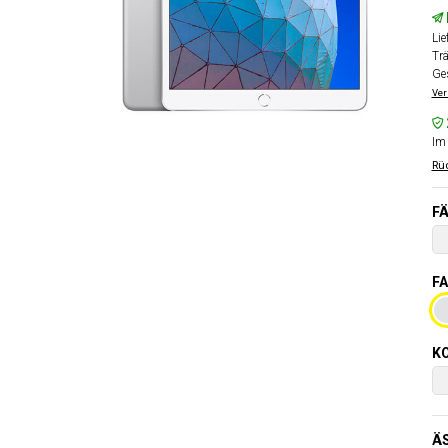
Lie
Tr
Ge
Ver
Im 
Rüc
FÄ
FA
KO
Ä