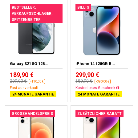
BESTSELLER,
BILLIG
VERKAUFSSCHLAGER,
SPITZENREITER
Galaxy S21 5G 128...
iPhone 14 128GB B...
189,90 €
299,90 €
299,90 €
689,90 €
-110,00 €
-390,00 €
Fast ausverkauft
Gratisversand
24 MONATE GARANTIE
24 MONATE GARANTIE
GROSSHANDELSPREIS
ZUSÄTZLICHER RABATT