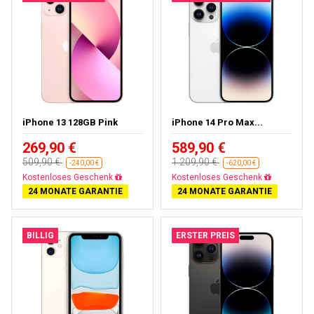
iPhone 13 128GB Pink
iPhone 14 Pro Max...
269,90 €
589,90 €
509,90 €
1 209,90 €
-240,00 €
-620,00 €
Gratisversand
Gratisversand
24 MONATE GARANTIE
24 MONATE GARANTIE
BILLIG
ERSTER PREIS