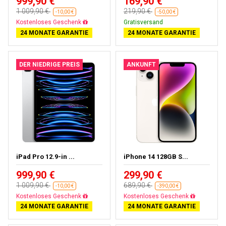
999,90 €
169,90 €
1 009,90 €
219,90 €
-10,00 €
-50,00 €
Fast ausverkauft
Gratisversand
24 MONATE GARANTIE
24 MONATE GARANTIE
DER NIEDRIGE PREIS
ANKUNFT
iPad Pro 12.9-in ...
iPhone 14 128GB S...
999,90 €
299,90 €
1 009,90 €
689,90 €
-10,00 €
-390,00 €
Fast ausverkauft
Gratisversand
24 MONATE GARANTIE
24 MONATE GARANTIE