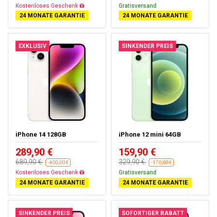
Gratisversand
Gratisversand
24 MONATE GARANTIE
24 MONATE GARANTIE
EXKLUSIV
SINKENDER PREIS
iPhone 14 128GB
iPhone 12 mini 64GB
289,90 €
159,90 €
689,90 €
329,90 €
-400,00 €
-170,00 €
Gratisversand
Gratisversand
24 MONATE GARANTIE
24 MONATE GARANTIE
SINKENDER PREIS
SOFORTIGER RABATT