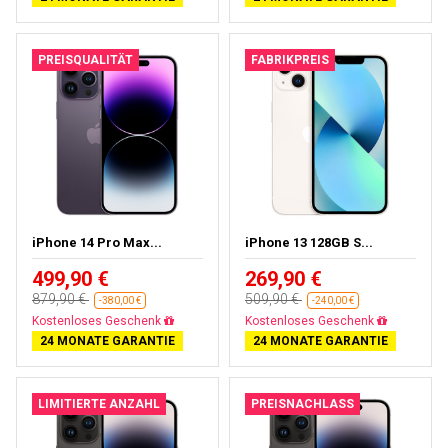
PREISQUALITÄT
FABRIKPREIS
iPhone 14 Pro Max...
iPhone 13 128GB S...
499,90 €
269,90 €
879,90 €
509,90 €
-380,00 €
-240,00 €
Gratisversand
Gratisversand
24 MONATE GARANTIE
24 MONATE GARANTIE
LIMITIERTE ANZAHL
PREISNACHLASS