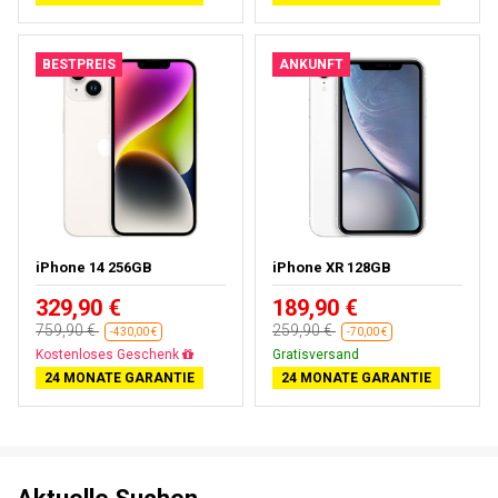
BESTPREIS
ANKUNFT
iPhone 14 256GB
iPhone XR 128GB
329,90 €
189,90 €
759,90 €
259,90 €
-430,00 €
-70,00 €
Gratisversand
Gratisversand
24 MONATE GARANTIE
24 MONATE GARANTIE