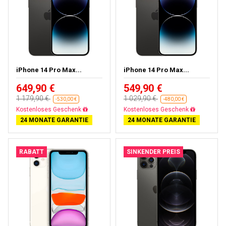
iPhone 14 Pro Max...
iPhone 14 Pro Max...
649,90 €
549,90 €
1 179,90 €
1 029,90 €
-530,00 €
-480,00 €
Gratisversand
Gratisversand
24 MONATE GARANTIE
24 MONATE GARANTIE
RABATT
SINKENDER PREIS