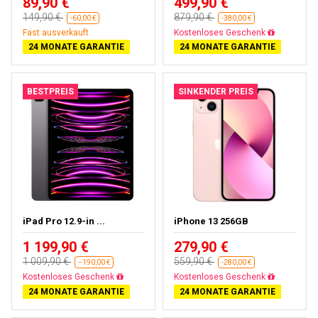
89,90 €
499,90 €
149,90 €
879,90 €
-60,00 €
-380,00 €
Fast ausverkauft
Gratisversand
24 MONATE GARANTIE
24 MONATE GARANTIE
BESTPREIS
SINKENDER PREIS
iPad Pro 12.9-in ...
iPhone 13 256GB
1 199,90 €
279,90 €
1 009,90 €
559,90 €
--190,00 €
-280,00 €
Fast ausverkauft
Gratisversand
24 MONATE GARANTIE
24 MONATE GARANTIE