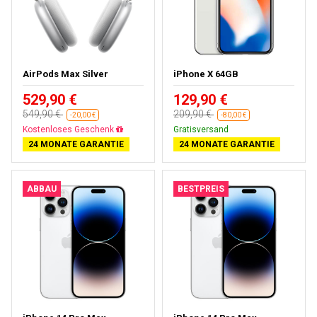
AirPods Max Silver
iPhone X 64GB
529,90 €
129,90 €
549,90 €
209,90 €
-20,00 €
-80,00 €
Fast ausverkauft
Gratisversand
24 MONATE GARANTIE
24 MONATE GARANTIE
ABBAU
BESTPREIS