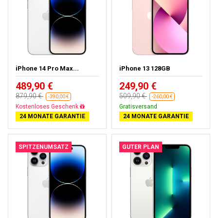
iPhone 14 Pro Max...
iPhone 13 128GB
489,90 €
249,90 €
879,90 €
509,90 €
-390,00 €
-260,00 €
Gratisversand
Gratisversand
24 MONATE GARANTIE
24 MONATE GARANTIE
SPITZENUMSATZ
GUTER PLAN