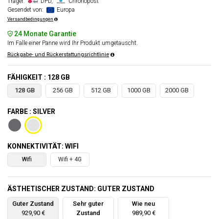
Träger:
DPD,
Chronopost
Gesendet von:
Europa
Versandbedingungen
24 Monate Garantie
Im Falle einer Panne wird Ihr Produkt umgetauscht.
Rückgabe- und Rückerstattungsrichtlinie
FÄHIGKEIT : 128 GB
128 GB
256 GB
512 GB
1000 GB
2000 GB
FARBE : SILVER
KONNEKTIVITÄT: WIFI
Wifi
Wifi + 4G
ÄSTHETISCHER ZUSTAND: GUTER ZUSTAND
Guter Zustand
Sehr guter
Wie neu
929,90 €
Zustand
989,90 €