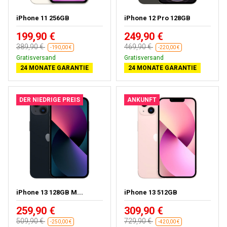
iPhone 11 256GB
iPhone 12 Pro 128GB
199,90 €
249,90 €
389,90 €
469,90 €
-190,00 €
-220,00 €
Gratisversand
Gratisversand
24 MONATE GARANTIE
24 MONATE GARANTIE
DER NIEDRIGE PREIS
ANKUNFT
iPhone 13 128GB M...
iPhone 13 512GB
259,90 €
309,90 €
509,90 €
729,90 €
-250,00 €
-420,00 €