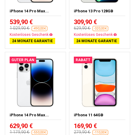
iPhone 14 Pro Max...
iPhone 13 Pro 128GB
539,90 €
309,90 €
1 029,90 €
629,90 €
-490,00 €
-320,00 €
Gratisversand
Gratisversand
24 MONATE GARANTIE
24 MONATE GARANTIE
GUTER PLAN
RABATT
iPhone 14 Pro Max...
iPhone 11 64GB
629,90 €
169,90 €
1 179,90 €
279,90 €
-550,00 €
-110,00 €