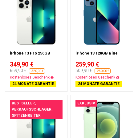
iPhone 13 Pro 256GB
iPhone 13 128GB Blue
349,90 €
259,90 €
669,90 €
509,90 €
-320,00 €
-250,00 €
Gratisversand
Gratisversand
24 MONATE GARANTIE
24 MONATE GARANTIE
BESTSELLER,
EXKLUSIV
VERKAUFSSCHLAGER,
SPITZENREITER