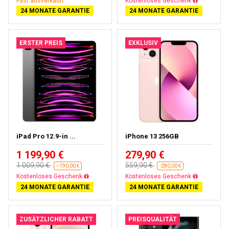
Fast ausverkauft
Gratisversand
24 MONATE GARANTIE
24 MONATE GARANTIE
ERSTER PREIS
EXKLUSIV
iPad Pro 12.9-in ...
iPhone 13 256GB
1 199,90 €
279,90 €
1 009,90 €
559,90 €
--190,00 €
-280,00 €
Fast ausverkauft
Gratisversand
24 MONATE GARANTIE
24 MONATE GARANTIE
ZUSÄTZLICHER RABATT
PREISQUALITÄT