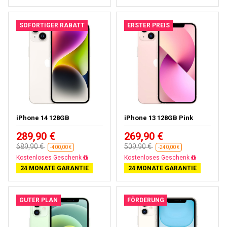
SOFORTIGER RABATT
ERSTER PREIS
iPhone 14 128GB
iPhone 13 128GB Pink
289,90 €
269,90 €
689,90 €
509,90 €
-400,00 €
-240,00 €
Gratisversand
Gratisversand
24 MONATE GARANTIE
24 MONATE GARANTIE
GUTER PLAN
FÖRDERUNG