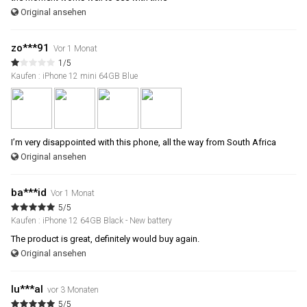
Original ansehen
zo***91
Vor 1 Monat
1/5
Kaufen : iPhone 12 mini 64GB Blue
I’m very disappointed with this phone, all the way from South Africa
Original ansehen
ba***id
Vor 1 Monat
5/5
Kaufen : iPhone 12 64GB Black - New battery
The product is great, definitely would buy again.
Original ansehen
lu***al
vor 3 Monaten
5/5