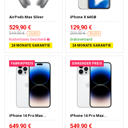
AirPods Max Silver
iPhone X 64GB
529,90 €
129,90 €
549,90 €
209,90 €
-20,00 €
-80,00 €
Fast ausverkauft
Gratisversand
24 MONATE GARANTIE
24 MONATE GARANTIE
FABRIKPREIS
SINKENDER PREIS
iPhone 14 Pro Max...
iPhone 14 Pro Max...
649,90 €
549,90 €