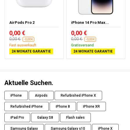
AirPods Pro 2
iPhone 14 Pro Max...
0,00 €
0,00 €
0,00 €
0,00 €
-0,00 €
-0,00 €
Fast ausverkauft
Gratisversand
24 MONATE GARANTIE
24 MONATE GARANTIE
Aktuelle Suchen.
iPhone
Airpods
Refurbished iPhone X
Refurbished iPhone
iPhone 8
iPhone XR
iPad Pro
Galaxy S8
Flash sales
Samsung Galaxy
Samsung Galaxy s10
iPhone X