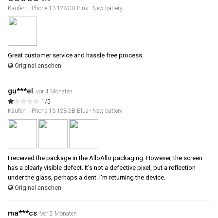
Kaufen : iPhone 13 128GB Pink - New battery
Great customer service and hassle free process.
Original ansehen
gu***el
vor 4 Monaten
1/5
Kaufen : iPhone 13 128GB Blue - New battery
I received the package in the AlloAllo packaging. However, the screen
has a clearly visible defect. It's not a defective pixel, but a reflection
under the glass, perhaps a dent. I'm returning the device.
Original ansehen
ma***cs
Vor 2 Monaten