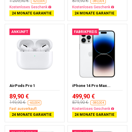
1 209,90 €
879,90 €
-620,00 €
-380,00 €
Gratisversand
Gratisversand
24 MONATE GARANTIE
24 MONATE GARANTIE
ANKUNFT
FABRIKPREIS
AirPods Pro 1
iPhone 14 Pro Max...
89,90 €
499,90 €
149,90 €
879,90 €
-60,00 €
-380,00 €
Fast ausverkauft
Gratisversand
24 MONATE GARANTIE
24 MONATE GARANTIE