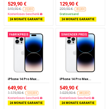
529,90 €
129,90 €
549,90 €
209,90 €
-20,00 €
-80,00 €
Fast ausverkauft
Gratisversand
24 MONATE GARANTIE
24 MONATE GARANTIE
FABRIKPREIS
SINKENDER PREIS
iPhone 14 Pro Max...
iPhone 14 Pro Max...
649,90 €
549,90 €
1 179,90 €
1 029,90 €
-530,00 €
-480,00 €
Gratisversand
Gratisversand
24 MONATE GARANTIE
24 MONATE GARANTIE