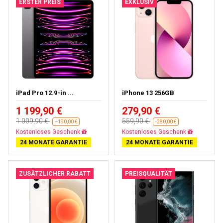
ERSTER PREIS
EXKLUSIV
iPad Pro 12.9-in ...
iPhone 13 256GB
1 199,90 €
279,90 €
1 009,90 €
559,90 €
--190,00 €
-280,00 €
Fast ausverkauft
Gratisversand
24 MONATE GARANTIE
24 MONATE GARANTIE
ZUSÄTZLICHER RABATT
PREISQUALITÄT