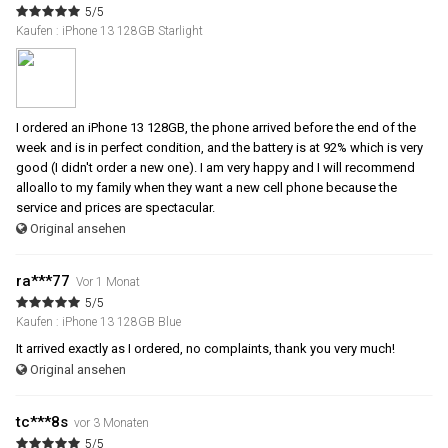
5/5
Kaufen : iPhone 13 128GB Starlight
I ordered an iPhone 13 128GB, the phone arrived before the end of the
week and is in perfect condition, and the battery is at 92% which is very
good (I didn't order a new one). I am very happy and I will recommend
alloallo to my family when they want a new cell phone because the
service and prices are spectacular.
Original ansehen
ra***77
Vor 1 Monat
5/5
Kaufen : iPhone 13 128GB Blue
It arrived exactly as I ordered, no complaints, thank you very much!
Original ansehen
tc***8s
vor 3 Monaten
5/5