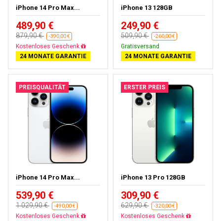
iPhone 14 Pro Max...
iPhone 13 128GB
489,90 €
249,90 €
879,90 €
509,90 €
-390,00 €
-260,00 €
Gratisversand
Gratisversand
24 MONATE GARANTIE
24 MONATE GARANTIE
PREISQUALITÄT
ERSTER PREIS
iPhone 14 Pro Max...
iPhone 13 Pro 128GB
539,90 €
309,90 €
1 029,90 €
629,90 €
-490,00 €
-320,00 €
Gratisversand
Gratisversand