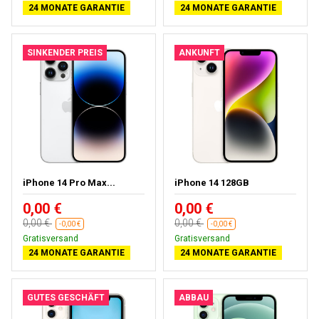
24 MONATE GARANTIE
24 MONATE GARANTIE
SINKENDER PREIS
ANKUNFT
iPhone 14 Pro Max...
iPhone 14 128GB
0,00 €
0,00 €
0,00 €
0,00 €
-0,00 €
-0,00 €
Gratisversand
Gratisversand
24 MONATE GARANTIE
24 MONATE GARANTIE
GUTES GESCHÄFT
ABBAU