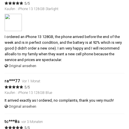
5/5
Kaufen : iPhone 13 128GB Starlight
I ordered an iPhone 13 128GB, the phone arrived before the end of the
week and is in perfect condition, and the battery is at 92% which is very
good (I didn't order a new one). I am very happy and I will recommend
alloallo to my family when they want a new cell phone because the
service and prices are spectacular.
Original ansehen
ra***77
Vor 1 Monat
5/5
Kaufen : iPhone 13 128GB Blue
It arrived exactly as I ordered, no complaints, thank you very much!
Original ansehen
tc***8s
vor 3 Monaten
5/5