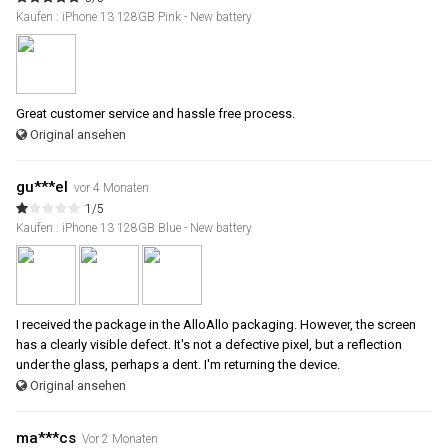
Kaufen : iPhone 13 128GB Pink - New battery
Great customer service and hassle free process.
Original ansehen
gu***el
vor 4 Monaten
1/5
Kaufen : iPhone 13 128GB Blue - New battery
I received the package in the AlloAllo packaging. However, the screen
has a clearly visible defect. It's not a defective pixel, but a reflection
under the glass, perhaps a dent. I'm returning the device.
Original ansehen
ma***cs
Vor 2 Monaten