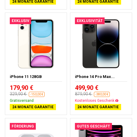
24 MONATE GARANTIE
24 MONATE GARANTIE
EXKLUSIV
EXKLUSIVITÄT
iPhone 11 128GB
iPhone 14 Pro Max...
179,90 €
499,90 €
329,90 €
879,90 €
-150,00 €
-380,00 €
Gratisversand
Kostenloses Geschenk
24 MONATE GARANTIE
24 MONATE GARANTIE
FÖRDERUNG
GUTES GESCHÄFT