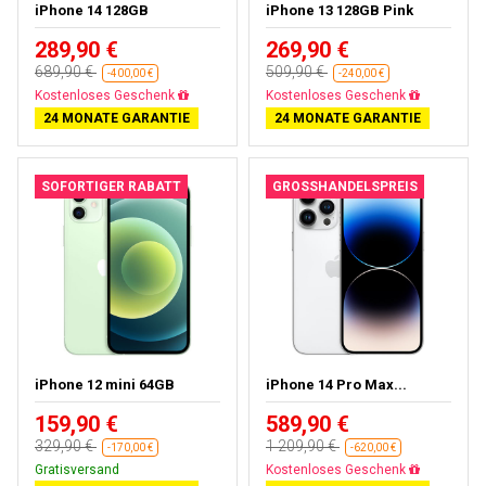
iPhone 14 128GB
iPhone 13 128GB Pink
289,90 €
269,90 €
689,90 €
509,90 €
-400,00 €
-240,00 €
Kostenloses Geschenk
Kostenloses Geschenk
24 MONATE GARANTIE
24 MONATE GARANTIE
SOFORTIGER RABATT
GROSSHANDELSPREIS
iPhone 12 mini 64GB
iPhone 14 Pro Max...
159,90 €
589,90 €
329,90 €
1 209,90 €
-170,00 €
-620,00 €
Gratisversand
Kostenloses Geschenk