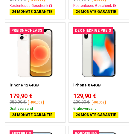
Kostenloses Geschenk
Kostenloses Geschenk
24 MONATE GARANTIE
24 MONATE GARANTIE
PREISNACHLASS
DER NIEDRIGE PREIS
iPhone 12 64GB
iPhone X 64GB
179,90 €
129,90 €
359,90 €
209,90 €
-180,00 €
-80,00 €
Gratisversand
Gratisversand
24 MONATE GARANTIE
24 MONATE GARANTIE
BESTPREIS
FÖRDERUNG