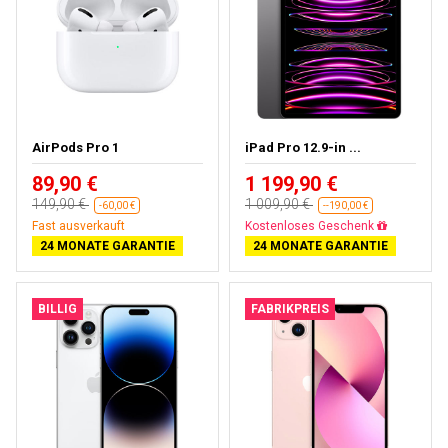
AirPods Pro 1
iPad Pro 12.9-in ...
89,90 €
1 199,90 €
149,90 €
1 009,90 €
-60,00 €
--190,00 €
Fast ausverkauft
Kostenloses Geschenk
24 MONATE GARANTIE
24 MONATE GARANTIE
BILLIG
FABRIKPREIS