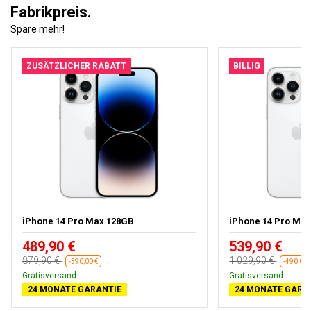
Fabrikpreis.
Spare mehr!
ZUSÄTZLICHER RABATT
BILLIG
iPhone 14 Pro Max 128GB
iPhone 14 Pro Ma
489,90 €
539,90 €
879,90 €
1 029,90 €
-390,00 €
-490,00 
Gratisversand
Gratisversand
24 MONATE GARANTIE
24 MONATE GARA