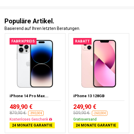
Populäre Artikel.
Basierend auf Ihren letzten Beratungen.
FABRIKPREIS
RABATT
iPhone 14 Pro Max...
iPhone 13 128GB
489,90 €
249,90 €
879,90 €
509,90 €
-390,00 €
-260,00 €
Kostenloses Geschenk
Gratisversand
24 MONATE GARANTIE
24 MONATE GARANTIE