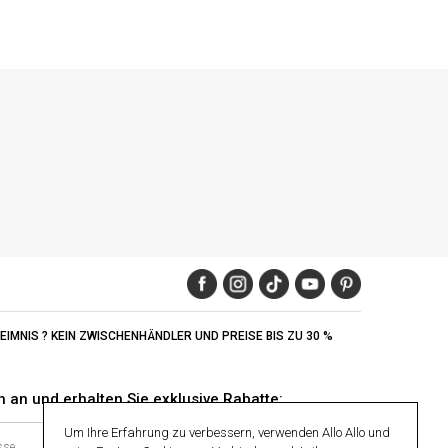
IMNIS ? KEIN ZWISCHENHÄNDLER UND PREISE BIS ZU 30 %
h an und erhalten Sie exklusive Rabatte:
Um Ihre Erfahrung zu verbessern, verwenden Allo Allo und
OK