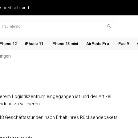
 spezifisch sind.
iPhone 12
iPhone 11
iPhone 13 mini
AirPods Pro
iPad 9
ungen
nserem Logistikzentrum eingegangen ist und der Artikel
ndung zu validieren.
 48 Geschäftsstunden nach Erhalt Ihres Rücksendepakets