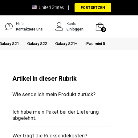
United States
FORTSETZEN
Hilfe
Konto
Kontaktiere uns
Einloggen
0
Galaxy S21
Galaxy S22
Galaxy S21+
iPad mini 5
Artikel in dieser Rubrik
Wie sende ich mein Produkt zurück?
Ich habe mein Paket bei der Lieferung
abgelehnt.
Wer trägt die Rücksendekosten?