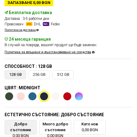
ЗАПАЗВАНЕ 0,00 BGN
Безплатна доставка
Доставка : 3-5 работни дни
Превозвач:
DHL
Fedex
Политика за доставка
24 месеца гаранция
В случай на повреда, вашият продукт ще бъде заменен.
Политика за връщане и възстановяване на средства
СПОСОБНОСТ : 128 GB
128 GB
256 GB
512 GB
ЦВЯТ: MIDNIGHT
ЕСТЕТИЧНО СЪСТОЯНИЕ: ДОБРО СЪСТОЯНИЕ
Добро
Много добро
Като нов
състояние
състояние
0,00 BGN
0,00 BGN
0,00 BGN