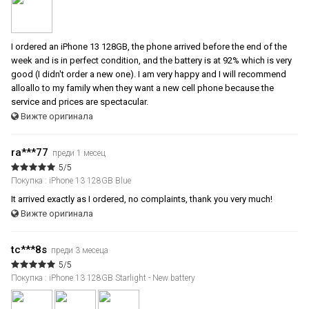
I ordered an iPhone 13 128GB, the phone arrived before the end of the
week and is in perfect condition, and the battery is at 92% which is very
good (I didn't order a new one). I am very happy and I will recommend
alloallo to my family when they want a new cell phone because the
service and prices are spectacular.
Вижте оригинала
ra***77
преди 1 месец
5/5
Покупка : iPhone 13 128GB Blue
It arrived exactly as I ordered, no complaints, thank you very much!
Вижте оригинала
tc***8s
преди 3 месеца
5/5
Покупка : iPhone 13 128GB Starlight - New battery