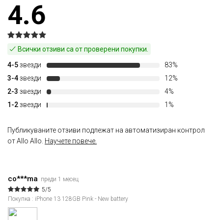
4.6
Всички отзиви са от проверени покупки.
4-5
звезди
83%
3-4
звезди
12%
2-3
звезди
4%
1-2
звезди
1%
Публикуваните отзиви подлежат на автоматизиран контрол
от Allo Allo.
Научете повече.
co***ma
преди 1 месец
5/5
Покупка : iPhone 13 128GB Pink - New battery