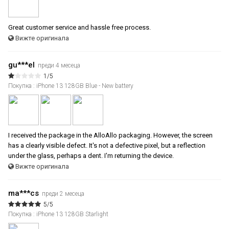
Great customer service and hassle free process.
Вижте оригинала
gu***el
преди 4 месеца
1/5
Покупка : iPhone 13 128GB Blue - New battery
I received the package in the AlloAllo packaging. However, the screen
has a clearly visible defect. It's not a defective pixel, but a reflection
under the glass, perhaps a dent. I'm returning the device.
Вижте оригинала
ma***cs
преди 2 месеца
5/5
Покупка : iPhone 13 128GB Starlight