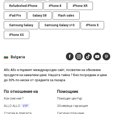
Refurbished iPhone
iPhone 8
iPhone XR
iPad Pro
Galaxy S8
Flash sales
Samsung Galaxy
Samsung Galaxy s10
iPhone X
iPhone XS
Bulgaria
Allo Allo е първият международен сайт, посветен на обновени
продукти на намалени цени. Нашата тайна ? Без посредник и цени
до 30% по-ниски от средните за пазара.
По отношение на
Помощник
Кои сме ние ?
Помощен център
ALLO ALLO
VIP
24 месеца гаранция
Статии в пресата
Сигурно плащане