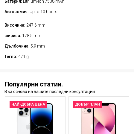
Батерия:
Lithium-ion 7538 mAh
Автономия:
Up to 10 hours
Височина:
247.6 mm
ширина:
178.5 mm
Дълбочина:
5.9 mm
Тегло:
471 g
Популярни статии.
Въз основа на вашите последни консултации.
НАЙ-ДОБРА ЦЕНА
ДОБЪР ПЛАН