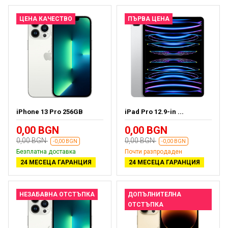
ЦЕНА КАЧЕСТВО
ПЪРВА ЦЕНА
iPhone 13 Pro 256GB
iPad Pro 12.9-in ...
0,00 BGN
0,00 BGN
0,00 BGN
0,00 BGN
-0,00 BGN
-0,00 BGN
Безплатна доставка
Почти разпродаден
24 МЕСЕЦА ГАРАНЦИЯ
24 МЕСЕЦА ГАРАНЦИЯ
НЕЗАБАВНА ОТСТЪПКА
ДОПЪЛНИТЕЛНА
ОТСТЪПКА