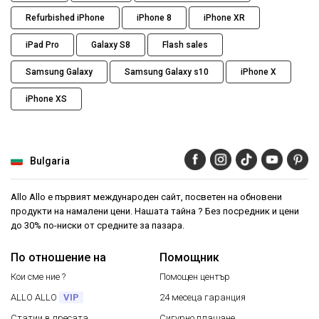
Refurbished iPhone
iPhone 8
iPhone XR
iPad Pro
Galaxy S8
Flash sales
Samsung Galaxy
Samsung Galaxy s10
iPhone X
iPhone XS
Bulgaria
Allo Allo е първият международен сайт, посветен на обновени
продукти на намалени цени. Нашата тайна ? Без посредник и цени
до 30% по-ниски от средните за пазара.
По отношение на
Помощник
Кои сме ние ?
Помощен център
ALLO ALLO
VIP
24 месеца гаранция
Статии в пресата
Сигурно плащане