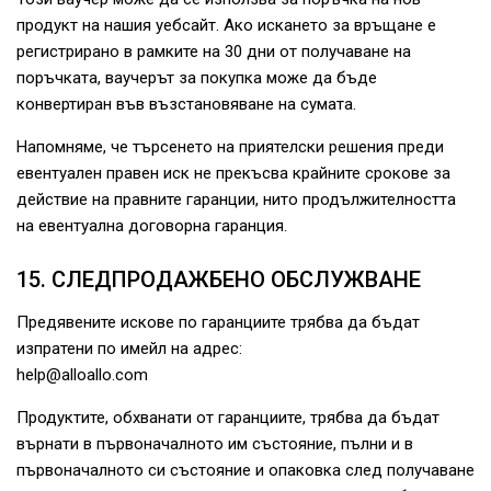
продукт на нашия уебсайт. Ако искането за връщане е
регистрирано в рамките на 30 дни от получаване на
поръчката, ваучерът за покупка може да бъде
конвертиран във възстановяване на сумата.
Напомняме, че търсенето на приятелски решения преди
евентуален правен иск не прекъсва крайните срокове за
действие на правните гаранции, нито продължителността
на евентуална договорна гаранция.
15. СЛЕДПРОДАЖБЕНО ОБСЛУЖВАНЕ
Предявените искове по гаранциите трябва да бъдат
изпратени по имейл на адрес:
help@alloallo.com
Продуктите, обхванати от гаранциите, трябва да бъдат
върнати в първоначалното им състояние, пълни и в
първоначалното си състояние и опаковка след получаване