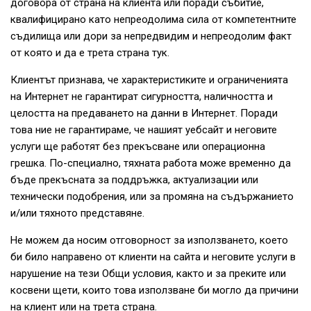
договора от страна на клиента или поради събитие,
квалифицирано като непреодолима сила от компетентните
съдилища или дори за непредвидим и непреодолим факт
от която и да е трета страна тук.
Клиентът признава, че характеристиките и ограниченията
на Интернет не гарантират сигурността, наличността и
целостта на предаването на данни в Интернет. Поради
това ние не гарантираме, че нашият уебсайт и неговите
услуги ще работят без прекъсване или операционна
грешка. По-специално, тяхната работа може временно да
бъде прекъсната за поддръжка, актуализации или
технически подобрения, или за промяна на съдържанието
и/или тяхното представяне.
Не можем да носим отговорност за използването, което
би било направено от клиенти на сайта и неговите услуги в
нарушение на тези Общи условия, както и за преките или
косвени щети, които това използване би могло да причини
на клиент или на трета страна.