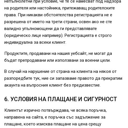
непълнолетни при условие, че те се намесват под надзора
на родителя или настойника, притежаващ родителските
права. При никакви обстоятелства регистрацията не е
разрешена от името на трети страни, освен ако не сте
валидно упълномощени да ги представлявате
(юридическо лице например). Регистрацията е строго
индивидуална за всеки клиент.
Продуктите, продавани на нашия уебсайт, не могат да
бъдат препродавани или използвани за военни цели.
В случай на нарушение от страна на клиента на някоя от
разпоредбите тук, ние си запазваме правото да прекратим
акаунта на въпросния клиент без предизвестие.
6. УСЛОВИЯ НА ПЛАЩАНЕ И СИГУРНОСТ
Клиентът изрично потвърждава, че всяка поръчка,
направена на сайта, е поръчка със задължение за
плащане, което изисква плащане на цена срещу