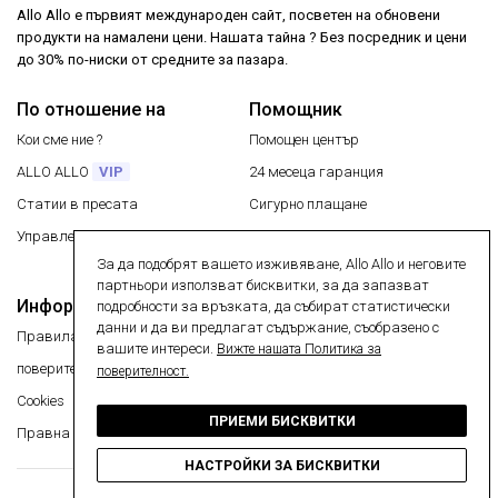
Allo Allo е първият международен сайт, посветен на обновени
продукти на намалени цени. Нашата тайна ? Без посредник и цени
до 30% по-ниски от средните за пазара.
По отношение на
Помощник
Кои сме ние ?
Помощен център
ALLO ALLO
VIP
24 месеца гаранция
Статии в пресата
Сигурно плащане
Управление на моите бисквитки
Безплатна доставка
За да подобрят вашето изживяване, Allo Allo и неговите
Връщане на артикул
партньори използват бисквитки, за да запазват
Информация
подробности за връзката, да събират статистически
Сигурно плащане
данни и да ви предлагат съдържание, съобразено с
Правила и условия
вашите интереси.
Вижте нашата Политика за
поверителност
поверителност.
Cookies
ПРИЕМИ БИСКВИТКИ
Правна информация
НАСТРОЙКИ ЗА БИСКВИТКИ
Copyright © 2026 alloallo.com