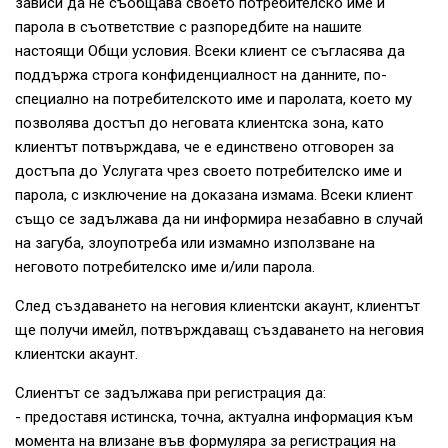
зависи да не съобщава своето потребителско име и
парола в съответствие с разпоредбите на нашите
настоящи Общи условия. Всеки клиент се съгласява да
поддържа строга конфиденциалност на данните, по-
специално на потребителското име и паролата, което му
позволява достъп до неговата клиентска зона, като
клиентът потвърждава, че е единствено отговорен за
достъпа до Услугата чрез своето потребителско име и
парола, с изключение на доказана измама. Всеки клиент
също се задължава да ни информира незабавно в случай
на загуба, злоупотреба или измамно използване на
неговото потребителско име и/или парола.
След създаването на неговия клиентски акаунт, клиентът
ще получи имейл, потвърждаващ създаването на неговия
клиентски акаунт.
Слиентът се задължава при регистрация да:
- предоставя истинска, точна, актуална информация към
момента на влизане във формуляра за регистрация на