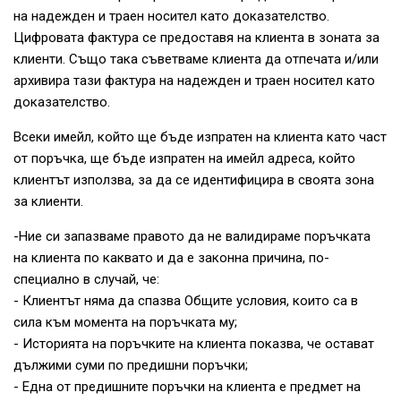
на надежден и траен носител като доказателство.
Цифровата фактура се предоставя на клиента в зоната за
клиенти. Също така съветваме клиента да отпечата и/или
архивира тази фактура на надежден и траен носител като
доказателство.
Всеки имейл, който ще бъде изпратен на клиента като част
от поръчка, ще бъде изпратен на имейл адреса, който
клиентът използва, за да се идентифицира в своята зона
за клиенти.
-Ние си запазваме правото да не валидираме поръчката
на клиента по каквато и да е законна причина, по-
специално в случай, че:
- Клиентът няма да спазва Общите условия, които са в
сила към момента на поръчката му;
- Историята на поръчките на клиента показва, че остават
дължими суми по предишни поръчки;
- Една от предишните поръчки на клиента е предмет на