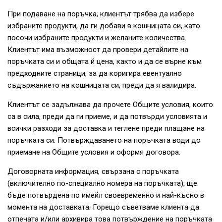
При подаване на поръчка, клиентът трябва да избере
избраните продукти, да ги добави в кошницата си, като
посочи избраните продукти и желаните количества.
Клиентът има възможност да провери детайлите на
поръчката си и общата й цена, както и да се върне към
предходните страници, за да коригира евентуално
съдържанието на кошницата си, преди да я валидира.
Клиентът се задължава да прочете Общите условия, които
са в сила, преди да ги приеме, и да потвърди условията и
всички разходи за доставка и теглене преди плащане на
поръчката си. Потвърждаването на поръчката води до
приемане на Общите условия и оформя договора.
Договорната информация, свързана с поръчката
(включително по-специално номера на поръчката), ще
бъде потвърдена по имейл своевременно и най-късно в
момента на доставката. Горещо съветваме клиента да
отпечата и/или архивира това потвърждение на поръчката