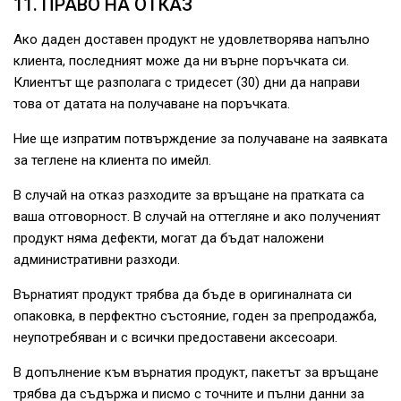
11. ПРАВО НА ОТКАЗ
Ако даден доставен продукт не удовлетворява напълно
клиента, последният може да ни върне поръчката си.
Клиентът ще разполага с тридесет (30) дни да направи
това от датата на получаване на поръчката.
Ние ще изпратим потвърждение за получаване на заявката
за теглене на клиента по имейл.
В случай на отказ разходите за връщане на пратката са
ваша отговорност. В случай на оттегляне и ако полученият
продукт няма дефекти, могат да бъдат наложени
административни разходи.
Върнатият продукт трябва да бъде в оригиналната си
опаковка, в перфектно състояние, годен за препродажба,
неупотребяван и с всички предоставени аксесоари.
В допълнение към върнатия продукт, пакетът за връщане
трябва да съдържа и писмо с точните и пълни данни за