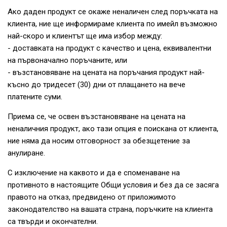
Ако даден продукт се окаже неналичен след поръчката на
клиента, ние ще информираме клиента по имейл възможно
най-скоро и клиентът ще има избор между:
- доставката на продукт с качество и цена, еквивалентни
на първоначално поръчаните, или
- възстановяване на цената на поръчания продукт най-
късно до тридесет (30) дни от плащането на вече
платените суми.
Приема се, че освен възстановяване на цената на
неналичния продукт, ако тази опция е поискана от клиента,
ние няма да носим отговорност за обезщетение за
анулиране.
С изключение на каквото и да е споменаване на
противното в настоящите Общи условия и без да се засяга
правото на отказ, предвидено от приложимото
законодателство на вашата страна, поръчките на клиента
са твърди и окончателни.