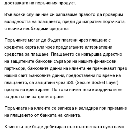
доставката на поръчания продукт.
Във всеки случай ние си запазваме правото да проверим
валидността на плащането, преди да изпратим поръчката,
с всички необходими средства.
Поръчките могат да бъдат платени чрез плащане с
кредитна карта или чрез предлаганите алтернативни
средства за плащане. Плащането се извършва директно
на защитените банкови сървъри на нашите финансови
партньори, банковите данни на клиента не преминават през
нашия сайт. Банковите данни, предоставени по време на
плащането, са защитени чрез SSL (Secure Socket Layer)
процес на криптиране. По този начин тези координати не
са достъпни за трети страни.
Поръчката на клиента се записва и валидира при приемане
на плащането от банката на клиента.
Клиентът ще бъде дебитиран със съответната сума само