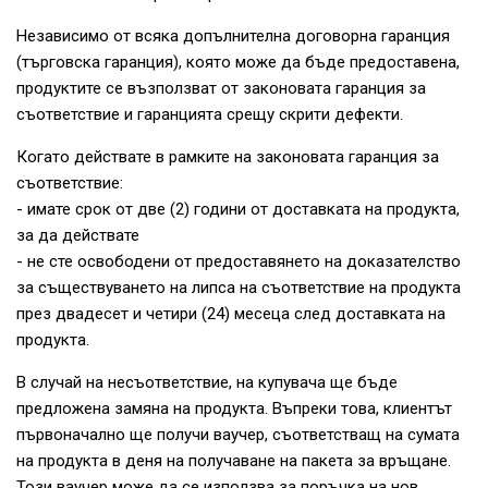
Независимо от всяка допълнителна договорна гаранция
(търговска гаранция), която може да бъде предоставена,
продуктите се възползват от законовата гаранция за
съответствие и гаранцията срещу скрити дефекти.
Когато действате в рамките на законовата гаранция за
съответствие:
- имате срок от две (2) години от доставката на продукта,
за да действате
- не сте освободени от предоставянето на доказателство
за съществуването на липса на съответствие на продукта
през двадесет и четири (24) месеца след доставката на
продукта.
В случай на несъответствие, на купувача ще бъде
предложена замяна на продукта. Въпреки това, клиентът
първоначално ще получи ваучер, съответстващ на сумата
на продукта в деня на получаване на пакета за връщане.
Този ваучер може да се използва за поръчка на нов