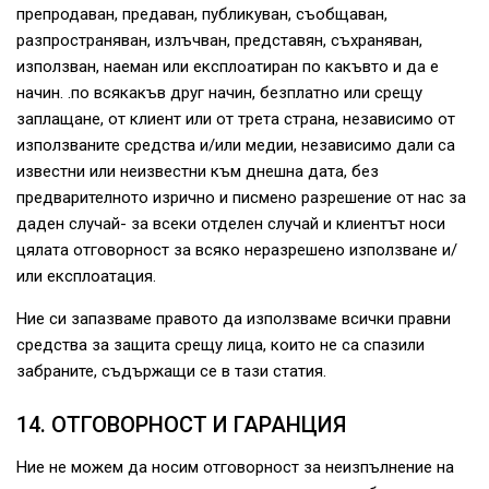
препродаван, предаван, публикуван, съобщаван,
разпространяван, излъчван, представян, съхраняван,
използван, наеман или експлоатиран по какъвто и да е
начин. .по всякакъв друг начин, безплатно или срещу
заплащане, от клиент или от трета страна, независимо от
използваните средства и/или медии, независимо дали са
известни или неизвестни към днешна дата, без
предварителното изрично и писмено разрешение от нас за
даден случай- за всеки отделен случай и клиентът носи
цялата отговорност за всяко неразрешено използване и/
или експлоатация.
Ние си запазваме правото да използваме всички правни
средства за защита срещу лица, които не са спазили
забраните, съдържащи се в тази статия.
14. ОТГОВОРНОСТ И ГАРАНЦИЯ
Ние не можем да носим отговорност за неизпълнение на