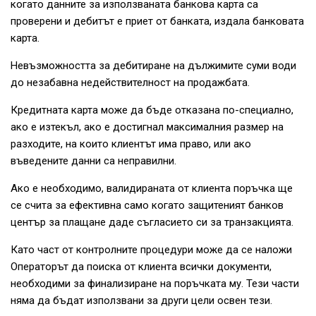
когато данните за използваната банкова карта са
проверени и дебитът е приет от банката, издала банковата
карта.
Невъзможността за дебитиране на дължимите суми води
до незабавна недействителност на продажбата.
Кредитната карта може да бъде отказана по-специално,
ако е изтекъл, ако е достигнал максималния размер на
разходите, на които клиентът има право, или ако
въведените данни са неправилни.
Ако е необходимо, валидираната от клиента поръчка ще
се счита за ефективна само когато защитеният банков
център за плащане даде съгласието си за транзакцията.
Като част от контролните процедури може да се наложи
Операторът да поиска от клиента всички документи,
необходими за финализиране на поръчката му. Тези части
няма да бъдат използвани за други цели освен тези.