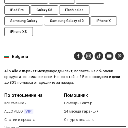
iPad Pro
Galaxy S8
Flash sales
Samsung Galaxy
Samsung Galaxy s10
iPhone X
iPhone XS
Bulgaria
Allo Allo е първият международен сайт, посветен на обновени
продукти на намалени цени. Нашата тайна ? Без посредник и цени
до 30% по-ниски от средните за пазара.
По отношение на
Помощник
Кои сме ние ?
Помощен център
ALLO ALLO
VIP
24 месеца гаранция
Статии в пресата
Сигурно плащане
Управление на моите бисквитки
Безплатна доставка