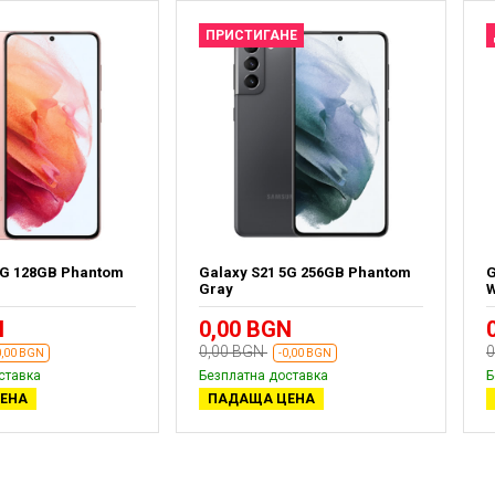
ПРИСТИГАНЕ
5G 128GB Phantom
Galaxy S21 5G 256GB Phantom
G
Gray
W
N
0,00 BGN
0,00 BGN
0
0,00 BGN
-0,00 BGN
ставка
Безплатна доставка
Б
ЕНА
ПАДАЩА ЦЕНА