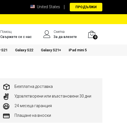
United States
ПРОДЪЛЖИ
Помощ
Сметка
Свържете се с нас
За да влезете
0
y S21
Galaxy S22
Galaxy S21+
iPad mini 5
Безплатна доставка
Удовлетворени или възстановени 30 дни
24 месеца гаранция
Плащане на вноски