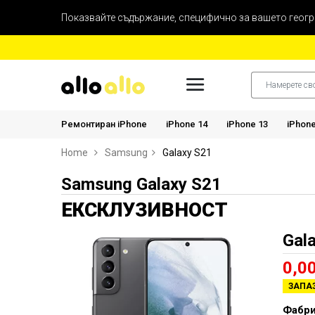
Показвайте съдържание, специфично за вашето геог
Ремонтиран iPhone
iPhone 14
iPhone 13
iPhone
Home
Samsung
Galaxy S21
Samsung Galaxy S21
ЕКСКЛУЗИВНОСТ
Gal
0,0
ЗАПАЗ
Фабри