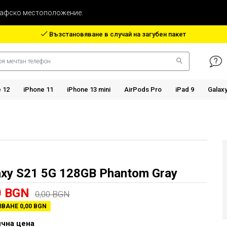
рафско местоположение.
Възстановяване в случай на загубен пакет
 12
iPhone 11
iPhone 13 mini
AirPods Pro
iPad 9
Galax
axy S21 5G 128GB Phantom Gray
0 BGN
0,00 BGN
ВАНЕ 0,00 BGN
чна цена