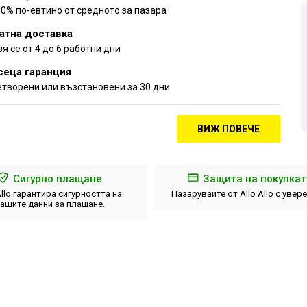
30% по-евтино от средното за пазара
атна доставка
я се от 4 до 6 работни дни
сеца гаранция
творени или възстановени за 30 дни
ВИЖ ПОВЕЧЕ
Сигурно плащане
Защита на покупкат
Allo гарантира сигурността на
Пазарувайте от Allo Allo с увер
ашите данни за плащане.