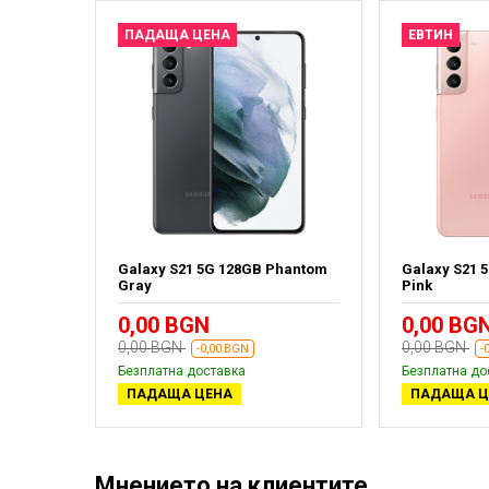
ПАДАЩА ЦЕНА
ЕВТИН
hantom
Galaxy S21 5G 128GB Phantom
Galaxy S21 
Gray
Pink
0,00 BGN
0,00 BG
0,00 BGN
0,00 BGN
-0,00 BGN
-
Безплатна доставка
Безплатна до
ПАДАЩА ЦЕНА
ПАДАЩА Ц
Мнението на клиентите.