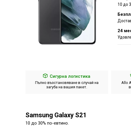
10 до 
Безпл
Достав
24 ме
Удовле
ата
Сигурна логистика
енти е
Пълно възстановяване в случай на
Allo 
всяко
загуба на вашия пакет.
в
Samsung Galaxy S21
10 до 30% по-евтино.