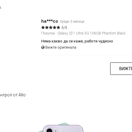
.
ha***co
преди 3 месеца
5/5
Покупка : Galaxy S21 Ultra 5G 128GB Phantom Black
Няма какво да се каже, работи чудесно
Вижте оригинала
ВИЖТЕ
нтрол от Allo