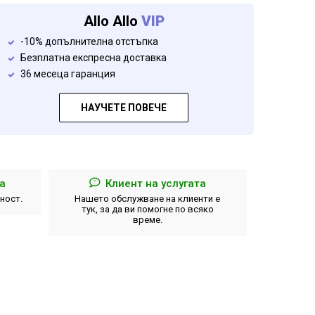
Allo Allo
VIP
-10% допълнителна отстъпка
Безплатна експресна доставка
36 месеца гаранция
НАУЧЕТЕ ПОВЕЧЕ
а
Клиент на услугата
еност.
Нашето обслужване на клиенти е
Пълно въ
тук, за да ви помогне по всяко
за
време.