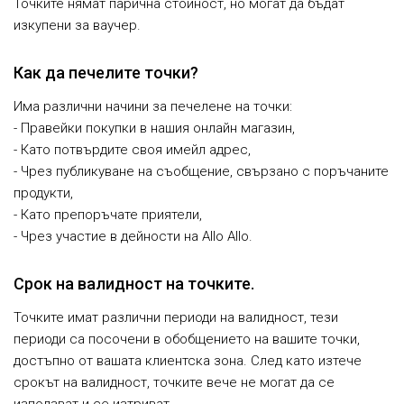
Точките нямат парична стойност, но могат да бъдат
изкупени за ваучер.
Как да печелите точки?
Има различни начини за печелене на точки:
- Правейки покупки в нашия онлайн магазин,
- Като потвърдите своя имейл адрес,
- Чрез публикуване на съобщение, свързано с поръчаните
продукти,
- Като препоръчате приятели,
- Чрез участие в дейности на Allo Allo.
Срок на валидност на точките.
Точките имат различни периоди на валидност, тези
периоди са посочени в обобщението на вашите точки,
достъпно от вашата клиентска зона. След като изтече
срокът на валидност, точките вече не могат да се