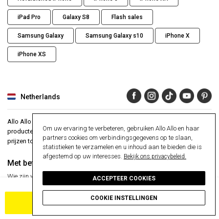
iPad Pro
Galaxy S8
Flash sales
Samsung Galaxy
Samsung Galaxy s10
iPhone X
iPhone XS
Netherlands
Allo Allo is de eerste internationale site gewijd aan opgeknapte
Om uw ervaring te verbeteren, gebruiken Allo Allo en haar
producten tegen lage prijzen. Ons geheim ? Geen tussenpersoon en
partners cookies om verbindingsgegevens op te slaan,
prijzen tot 30% goedkoper dan het marktgemiddelde.
statistieken te verzamelen en u inhoud aan te bieden die is
afgestemd op uw interesses.
Bekijk ons privacybeleid.
Met betrekking tot
Assistent
Wie zijn we ?
Helpcentrum
ACCEPTEER COOKIES
30-dagen geld terug garantie
ALLO ALLO
VIP
24 maanden garantie
COOKIE INSTELLINGEN
VOEG TOE AAN WINKELKAR
Pers artikelen
veilige betaling
Beheer mijn cookies
Gratis bezorging