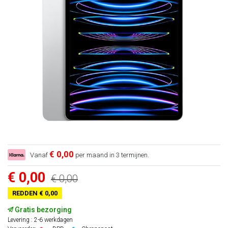
€ 0,00
Vanaf
per maand in 3 termijnen.
€ 0,00
€ 0,00
REDDEN € 0,00
Gratis bezorging
Levering : 2-6 werkdagen