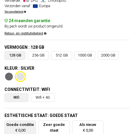
Vervoerder:
DPD,
Chronopost
Verzonden vanaf:
Europa
Verzendbeleid
24 maanden garantie
Bij pech wordt uw product omgeruild.
Retour- en restitutiebeleid
VERMOGEN : 128 GB
128 GB
256 GB
512 GB
1000 GB
2000 GB
KLEUR : SILVER
CONNECTIVITEIT: WIFI
Wifi
Wifi + 4G
ESTHETISCHE STAAT: GOEDE STAAT
Goede conditie
Zeer goede
Als nieuw
€ 0,00
staat
€ 0,00