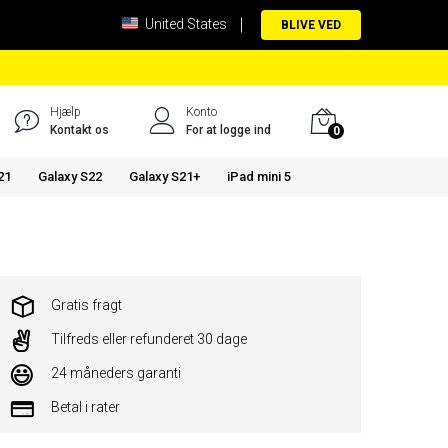
United States
BLIVE VED
Hjælp
Konto
Kontakt os
For at logge ind
0
21
Galaxy S22
Galaxy S21+
iPad mini 5
Gratis fragt
Tilfreds eller refunderet 30 dage
24 måneders garanti
Betal i rater