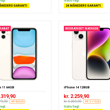
fragt
Gratis fragt
ÅNEDERS GARANTI
24 MÅNEDERS GARANTI
 RABAT
BEGRÆNSET MÆNGDE
e 11 64GB
iPhone 14 128GB
1.319,90
kr. 2.259,90
179,90
kr. 5.369,90
-KR. 860,00
-KR. 3.110,00
fragt
Gratis fragt