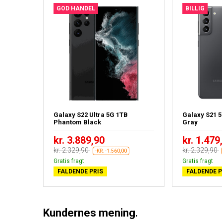
GOD HANDEL
BILLIG
Galaxy S22 Ultra 5G 1TB
Galaxy S21 
Phantom Black
Gray
kr. 3.889,90
kr. 1.479
kr. 2.329,90
kr. 2.329,90
-KR. -1.560,00
Gratis fragt
Gratis fragt
FALDENDE PRIS
FALDENDE P
Kundernes mening.