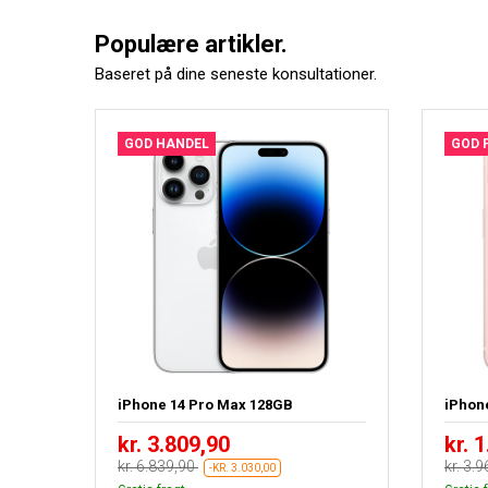
Populære artikler.
Baseret på dine seneste konsultationer.
GOD HANDEL
GOD 
iPhone 14 Pro Max 128GB
iPhon
kr. 3.809,90
kr. 
kr. 6.839,90
kr. 3.
-KR. 3.030,00