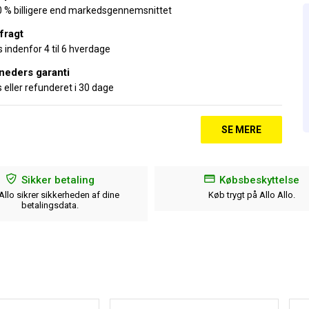
30 % billigere end markedsgennemsnittet
 fragt
 indenfor 4 til 6 hverdage
neders garanti
s eller refunderet i 30 dage
SE MERE
Sikker betaling
Købsbeskyttelse
 Allo sikrer sikkerheden af dine
Køb trygt på Allo Allo.
betalingsdata.