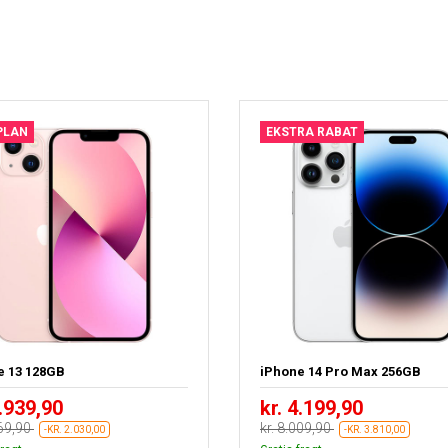
PLAN
EKSTRA RABAT
e 13 128GB
iPhone 14 Pro Max 256GB
1.939,90
kr. 4.199,90
969,90
kr. 8.009,90
-KR. 2.030,00
-KR. 3.810,00