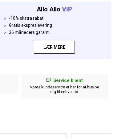
Allo Allo
VIP
-10% ekstra rabat
Gratis ekspreslevering
36 måneders garanti
LÆR MERE
Service klient
Vores kundeservice er her for at hjælpe
Fuld ref
dig til enhver tid.