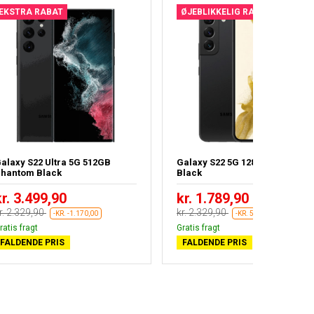
EKSTRA RABAT
ØJEBLIKKELIG RABAT
alaxy S22 Ultra 5G 512GB
Galaxy S22 5G 128GB Phantom
hantom Black
Black
kr. 3.499,90
kr. 1.789,90
r. 2.329,90
kr. 2.329,90
-KR. -1.170,00
-KR. 540,00
ratis fragt
Gratis fragt
FALDENDE PRIS
FALDENDE PRIS