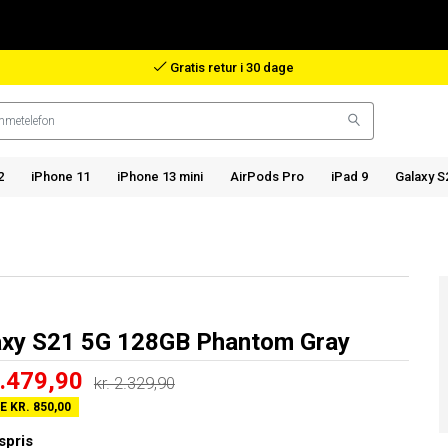
Godtgørelse i tilfælde af bortkommet pakke
2
iPhone 11
iPhone 13 mini
AirPods Pro
iPad 9
Galaxy S
axy S21 5G 128GB Phantom Gray
1.479,90
kr. 2.329,90
 KR. 850,00
spris