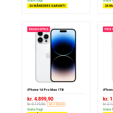
Gratis fragt
Gratis 
24 MÅNEDERS GARANTI
24 M
ENGROSPRIS
PRIX
iPhone 14 Pro Max 1TB
iPhon
kr. 4.899,90
kr. 
kr. 9.179,90
kr. 2.
-KR. 4.280,00
Gratis fragt
Gratis 