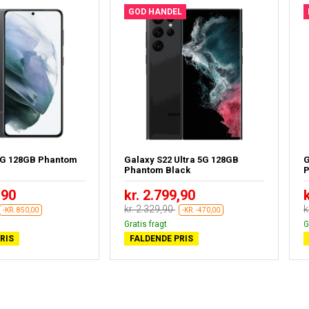
GOD HANDEL
5G 128GB Phantom
Galaxy S22 Ultra 5G 128GB
G
Phantom Black
P
,90
kr. 2.799,90
kr. 2.329,90
k
-KR. 850,00
-KR. -470,00
Gratis fragt
G
RIS
FALDENDE PRIS