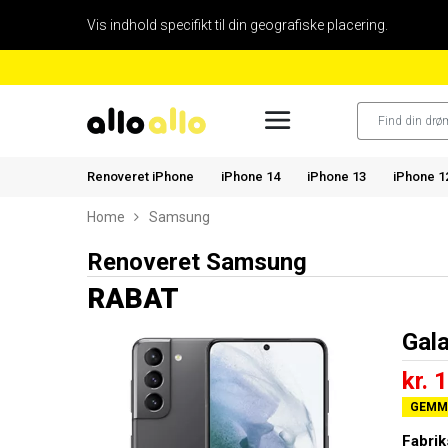
Vis indhold specifikt til din geografiske placering.
Renoveret iPhone
iPhone 14
iPhone 13
iPhone 1
Home
Samsung
Renoveret Samsung
RABAT
Gal
kr. 
GEMME
Fabrik