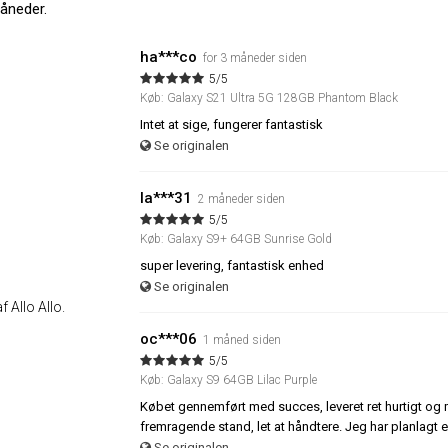
åneder.
ha***co
for 3 måneder siden
5/5
Køb: Galaxy S21 Ultra 5G 128GB Phantom Black
Intet at sige, fungerer fantastisk
Se originalen
la***31
2 måneder siden
5/5
Køb: Galaxy S9+ 64GB Sunrise Gold
super levering, fantastisk enhed
Se originalen
 Allo Allo.
oc***06
1 måned siden
5/5
Køb: Galaxy S9 64GB Lilac Purple
Købet gennemført med succes, leveret ret hurtigt o
fremragende stand, let at håndtere. Jeg har planlagt e
Se originalen