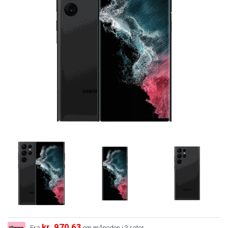
kr. 970,63
Fra
om måneden i 3 rater.