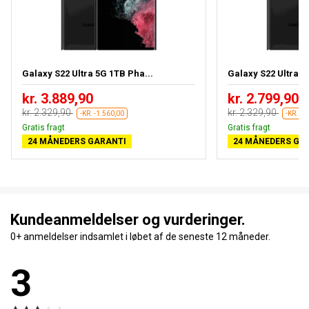
Galaxy S22 Ultra 5G 1TB Pha...
Galaxy S22 Ultra 5
kr. 3.889,90
kr. 2.799,90
kr. 2.329,90
kr. 2.329,90
-KR. -1.560,00
-KR. -4
Gratis fragt
Gratis fragt
24 MÅNEDERS GARANTI
24 MÅNEDERS GA
Kundeanmeldelser og vurderinger.
0+ anmeldelser indsamlet i løbet af de seneste 12 måneder.
3