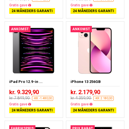
Næsten udsolgt
Gratis fragt
24 MÅNEDERS GARANTI
24 MÅNEDERS GARANTI
ANKOMST
ANKOMST
iPad Pro 12.9-in ...
iPhone 13 256GB
kr. 9.329,90
kr. 2.179,90
kr. 7.849,90
kr. 4.359,90
-KR. -1.480,00
-KR. 2.180,00
Næsten udsolgt
Gratis fragt
24 MÅNEDERS GARANTI
24 MÅNEDERS GARANTI
FABRIKSPRIS
PRIX RABAT