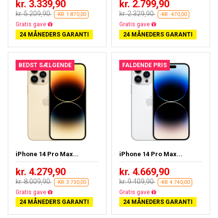
kr. 3.339,90
kr. 2.799,90
kr. 5.209,90
kr. 2.329,90
-KR. 1.870,00
-KR. -470,00
Gratis fragt
Næsten udsolgt
24 MÅNEDERS GARANTI
24 MÅNEDERS GARANTI
BEDST SÆLGENDE
FALDENDE PRIS
iPhone 14 Pro Max...
iPhone 14 Pro Max...
kr. 4.279,90
kr. 4.669,90
kr. 8.009,90
kr. 9.409,90
-KR. 3.730,00
-KR. 4.740,00
Gratis fragt
Gratis fragt
24 MÅNEDERS GARANTI
24 MÅNEDERS GARANTI