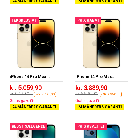
24 MÅNEDERS GARANTI
24 MÅNEDERS GARANTI
I EKSKLUSIVT
PRIX RABAT
iPhone 14 Pro Max...
iPhone 14 Pro Max...
kr. 5.059,90
kr. 3.889,90
kr. 9.179,90
kr. 6.839,90
-KR. 4.120,00
-KR. 2.950,00
Gratis fragt
Gratis fragt
24 MÅNEDERS GARANTI
24 MÅNEDERS GARANTI
BEDST SÆLGENDE
PRIS KVALITET