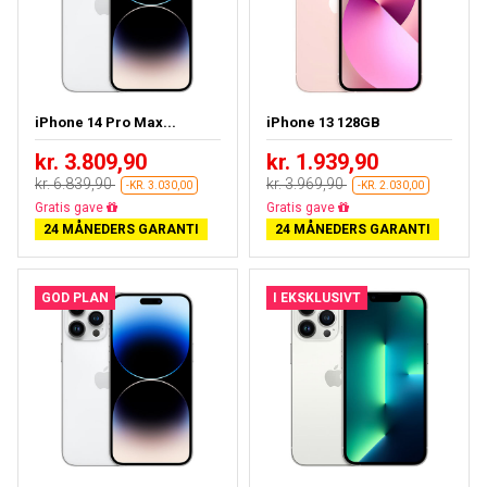
iPhone 14 Pro Max...
iPhone 13 128GB
kr. 3.809,90
kr. 1.939,90
kr. 6.839,90
kr. 3.969,90
-KR. 3.030,00
-KR. 2.030,00
Gratis fragt
Gratis fragt
24 MÅNEDERS GARANTI
24 MÅNEDERS GARANTI
GOD PLAN
I EKSKLUSIVT