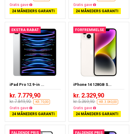
Næsten udsolgt
Gratis fragt
24 MÅNEDERS GARANTI
24 MÅNEDERS GARANTI
EKSTRA RABAT
FORFREMMELSE
iPad Pro 12.9-in ...
iPhone 14 128GB S...
kr. 7.779,90
kr. 2.329,90
kr. 7.849,90
kr. 5.369,90
-KR. 70,00
-KR. 3.040,00
Næsten udsolgt
Gratis fragt
24 MÅNEDERS GARANTI
24 MÅNEDERS GARANTI
FALDENDE PRIS
FALDENDE PRIS