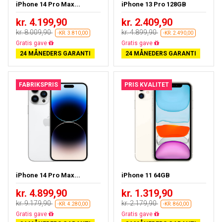
iPhone 14 Pro Max...
iPhone 13 Pro 128GB
kr. 4.199,90
kr. 2.409,90
kr. 8.009,90
kr. 4.899,90
-KR. 3.810,00
-KR. 2.490,00
Gratis fragt
Gratis fragt
24 MÅNEDERS GARANTI
24 MÅNEDERS GARANTI
FABRIKSPRIS
PRIS KVALITET
iPhone 14 Pro Max...
iPhone 11 64GB
kr. 4.899,90
kr. 1.319,90
kr. 9.179,90
kr. 2.179,90
-KR. 4.280,00
-KR. 860,00
Gratis fragt
Gratis fragt