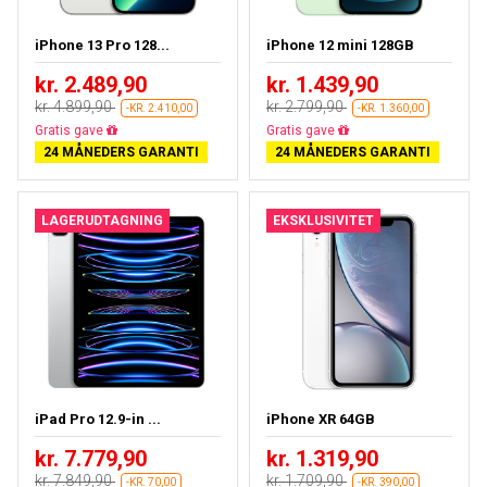
iPhone 13 Pro 128...
iPhone 12 mini 128GB
kr. 2.489,90
kr. 1.439,90
kr. 4.899,90
kr. 2.799,90
-KR. 2.410,00
-KR. 1.360,00
Gratis fragt
Gratis fragt
24 MÅNEDERS GARANTI
24 MÅNEDERS GARANTI
LAGERUDTAGNING
EKSKLUSIVITET
iPad Pro 12.9-in ...
iPhone XR 64GB
kr. 7.779,90
kr. 1.319,90
kr. 7.849,90
kr. 1.709,90
-KR. 70,00
-KR. 390,00