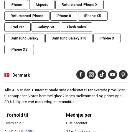
iPhone
Airpods
Refurbished iPhone X
Refurbished iPhone
iPhone 8
iPhone XR
iPad Pro
Galaxy S8
Flash sales
Samsung Galaxy
Samsung Galaxy s10
iPhone X
iPhone XS
Denmark
Allo Allo er den 1. internationale side dedikeret til renoverede produkter
til rabatpriser. Vores hemmelighed? Ingen mellemmand og priser op til
30 % billigere end markedsgennemsnittet.
I forhold til
Medhjælper
Hvem er vi ?
Hjælpecenter
ALLO ALLO
VIP
24 måneders garanti