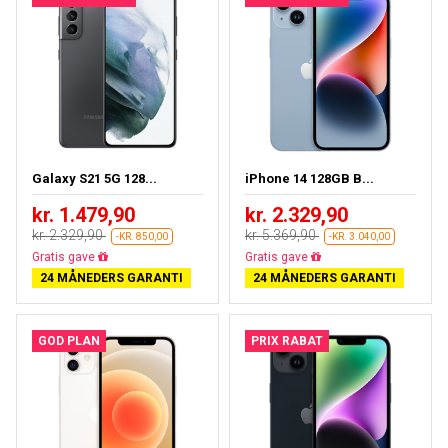
Galaxy S21 5G 128...
iPhone 14 128GB B...
kr. 1.479,90
kr. 2.329,90
kr. 2.329,90
kr. 5.369,90
-KR. 850,00
-KR. 3.040,00
Næsten udsolgt
Gratis fragt
24 MÅNEDERS GARANTI
24 MÅNEDERS GARANTI
GOD PLAN
PRIX RABAT