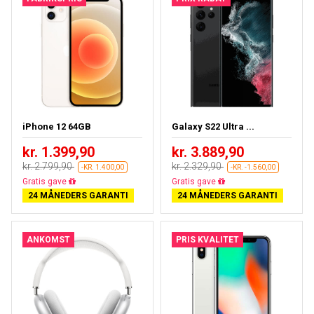
iPhone 12 64GB
Galaxy S22 Ultra ...
kr. 1.399,90
kr. 3.889,90
kr. 2.799,90
kr. 2.329,90
-KR. 1.400,00
-KR. -1.560,00
Gratis fragt
Næsten udsolgt
24 MÅNEDERS GARANTI
24 MÅNEDERS GARANTI
ANKOMST
PRIS KVALITET