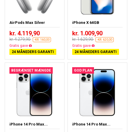
AirPods Max Silver
iPhone X 64GB
kr. 4.119,90
kr. 1.009,90
kr. 4.279,90
kr. 1.629,90
-KR. 160,00
-KR. 620,00
Næsten udsolgt
Gratis fragt
24 MÅNEDERS GARANTI
24 MÅNEDERS GARANTI
BEGRÆNSET MÆNGDE
GOD PLAN
iPhone 14 Pro Max...
iPhone 14 Pro Max...