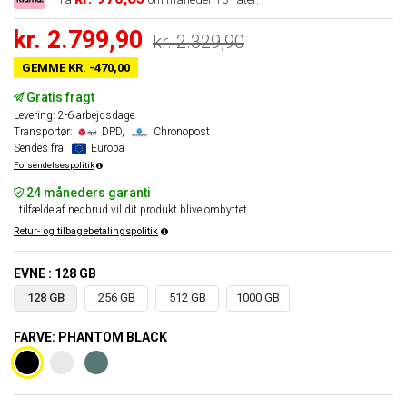
kr. 2.799,90
kr. 2.329,90
GEMME KR. -470,00
Gratis fragt
Levering: 2-6 arbejdsdage
Transportør:
DPD,
Chronopost
Sendes fra:
Europa
Forsendelsespolitik
24 måneders garanti
I tilfælde af nedbrud vil dit produkt blive ombyttet.
Retur- og tilbagebetalingspolitik
EVNE : 128 GB
128 GB
256 GB
512 GB
1000 GB
FARVE: PHANTOM BLACK