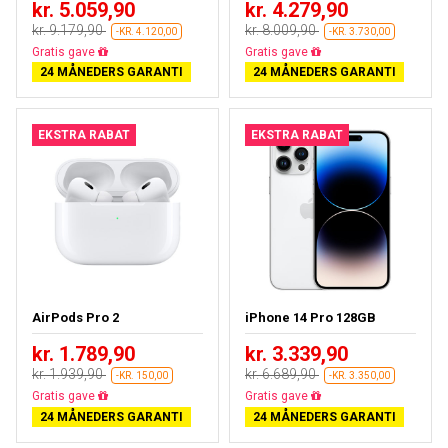
kr. 5.059,90
kr. 4.279,90
kr. 9.179,90
kr. 8.009,90
-KR. 4.120,00
-KR. 3.730,00
Gratis fragt
Gratis fragt
24 MÅNEDERS GARANTI
24 MÅNEDERS GARANTI
EKSTRA RABAT
EKSTRA RABAT
AirPods Pro 2
iPhone 14 Pro 128GB
kr. 1.789,90
kr. 3.339,90
kr. 1.939,90
kr. 6.689,90
-KR. 150,00
-KR. 3.350,00
Næsten udsolgt
Gratis fragt
24 MÅNEDERS GARANTI
24 MÅNEDERS GARANTI