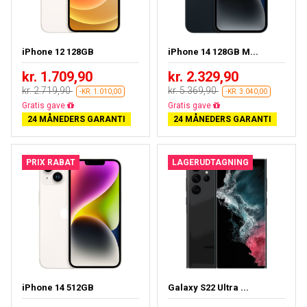
iPhone 12 128GB
iPhone 14 128GB M...
kr. 1.709,90
kr. 2.329,90
kr. 2.719,90
kr. 5.369,90
-KR. 1.010,00
-KR. 3.040,00
Gratis fragt
Gratis fragt
24 MÅNEDERS GARANTI
24 MÅNEDERS GARANTI
PRIX RABAT
LAGERUDTAGNING
iPhone 14 512GB
Galaxy S22 Ultra ...