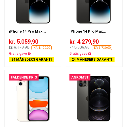
iPhone 14 Pro Max...
iPhone 14 Pro Max...
kr. 5.059,90
kr. 4.279,90
kr. 9.179,90
kr. 8.009,90
-KR. 4.120,00
-KR. 3.730,00
Gratis fragt
Gratis fragt
24 MÅNEDERS GARANTI
24 MÅNEDERS GARANTI
FALDENDE PRIS
ANKOMST