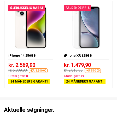
ØJEBLIKKELIG RABAT
FALDENDE PRIS
iPhone 14 256GB
iPhone XR 128GB
kr. 2.569,90
kr. 1.479,90
kr. 5.909,90
kr. 2.019,90
-KR. 3.340,00
-KR. 540,00
Gratis fragt
Gratis fragt
24 MÅNEDERS GARANTI
24 MÅNEDERS GARANTI
Aktuelle søgninger.