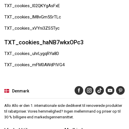
TXT_cookies_l02QKYgAsFxE
TXT_cookies_lM8vGm5SrTLc
TXT_cookies_xVYni3ZS5Tyc
TXT_cookies_haNB7wkxOPc3
TXT_cookies_uhrLygqRYa8D
TXT_cookies_mFM0AWdPIVG4
Denmark
Allo Allo er den 1. internationale side dedikeret til renoverede produkter
til rabatpriser. Vores hemmelighed? Ingen mellemmand og priser op til
30 % billigere end markedsgennemsnittet.