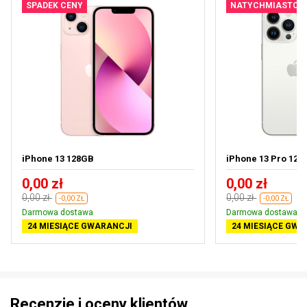
SPADEK CENY
NATYCHMIASTOW
iPhone 13 128GB
iPhone 13 Pro 128
0,00 zł
0,00 zł
0,00 zł
0,00 zł
-0,00 ZŁ
-0,00 ZŁ
Darmowa dostawa
Darmowa dostawa
24 MIESIĄCE GWARANCJI
24 MIESIĄCE GWA
Recenzje i oceny klientów.