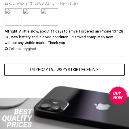
Zakup : iPhone 13 128GB Starlight - New battery
All right. A little slow, about 11 days to arrive. I ordered an iPhone 13 128
GB, new battery and in good condition... it arrived completely new,
without any visible marks. Thank you.
Zobacz oryginał
PRZECZYTAJ WSZYSTKIE RECENZJE