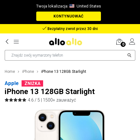
Twoja lokalizacja:
United States
KONTYNUOWAĆ
Zwrot pieniędzy w przypadku zagubienia paczki
0
Home
iPhone
iPhone 13 128GB Starlight
Apple
ZNIŻKA
iPhone 13 128GB Starlight
4.6 / 5 |
1500+ zauważyć