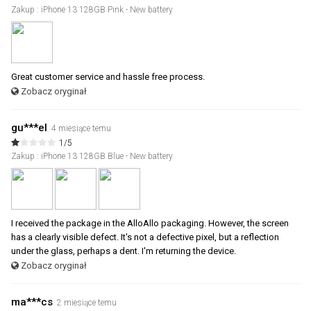
Zakup : iPhone 13 128GB Pink - New battery
Great customer service and hassle free process.
Zobacz oryginał
gu***el
4 miesiące temu
1/5
Zakup : iPhone 13 128GB Blue - New battery
I received the package in the AlloAllo packaging. However, the screen
has a clearly visible defect. It's not a defective pixel, but a reflection
under the glass, perhaps a dent. I'm returning the device.
Zobacz oryginał
ma***cs
2 miesiące temu