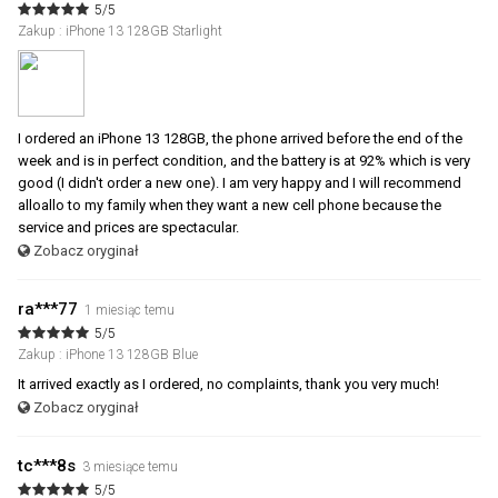
5/5
Zakup : iPhone 13 128GB Starlight
I ordered an iPhone 13 128GB, the phone arrived before the end of the
week and is in perfect condition, and the battery is at 92% which is very
good (I didn't order a new one). I am very happy and I will recommend
alloallo to my family when they want a new cell phone because the
service and prices are spectacular.
Zobacz oryginał
ra***77
1 miesiąc temu
5/5
Zakup : iPhone 13 128GB Blue
It arrived exactly as I ordered, no complaints, thank you very much!
Zobacz oryginał
tc***8s
3 miesiące temu
5/5