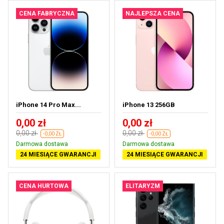
CENA FABRYCZNA
NAJLEPSZA CENA
iPhone 14 Pro Max...
iPhone 13 256GB
0,00 zł
0,00 zł
0,00 zł
0,00 zł
-0,00 ZŁ
-0,00 ZŁ
Darmowa dostawa
Darmowa dostawa
24 MIESIĄCE GWARANCJI
24 MIESIĄCE GWARANCJI
CENA HURTOWA
ELITARYZM