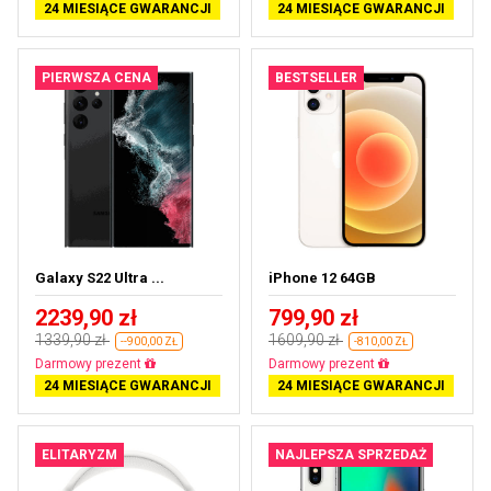
24 MIESIĄCE GWARANCJI
24 MIESIĄCE GWARANCJI
PIERWSZA CENA
BESTSELLER
Galaxy S22 Ultra ...
iPhone 12 64GB
2239,90 zł
799,90 zł
1339,90 zł
1609,90 zł
--900,00 ZŁ
-810,00 ZŁ
Prawie wyprzedane
Darmowa dostawa
24 MIESIĄCE GWARANCJI
24 MIESIĄCE GWARANCJI
ELITARYZM
NAJLEPSZA SPRZEDAŻ