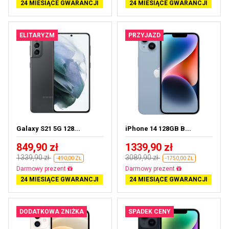
24 MIESIĄCE GWARANCJI
24 MIESIĄCE GWARANCJI
ELITARYZM
PRZYJAZD
Galaxy S21 5G 128...
iPhone 14 128GB B...
849,90 zł
1339,90 zł
1339,90 zł
3089,90 zł
-490,00 ZŁ
-1750,00 ZŁ
Prawie wyprzedane
Darmowa dostawa
24 MIESIĄCE GWARANCJI
24 MIESIĄCE GWARANCJI
DODATKOWA ZNIŻKA
SPADEK CENY