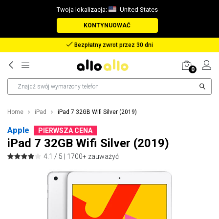
Twoja lokalizacja:
United States
KONTYNUOWAĆ
Zwrot pieniędzy w przypadku zagubienia paczki
0
Home
iPad
iPad 7 32GB Wifi Silver (2019)
Apple
PIERWSZA CENA
iPad 7 32GB Wifi Silver (2019)
4.1 / 5 |
1700+ zauważyć