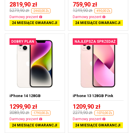
2819,90 zł
759,90 zł
5279,90 zł
1249,90 zł
-2460,00 ZŁ
-490,00 ZŁ
Darmowa dostawa
Darmowa dostawa
24 MIESIĄCE GWARANCJI
24 MIESIĄCE GWARANCJI
DOBRY PLAN
NAJLEPSZA SPRZEDAŻ
iPhone 14 128GB
iPhone 13 128GB Pink
1299,90 zł
1209,90 zł
3089,90 zł
2279,90 zł
-1790,00 ZŁ
-1070,00 ZŁ
Darmowa dostawa
Darmowa dostawa
24 MIESIĄCE GWARANCJI
24 MIESIĄCE GWARANCJI