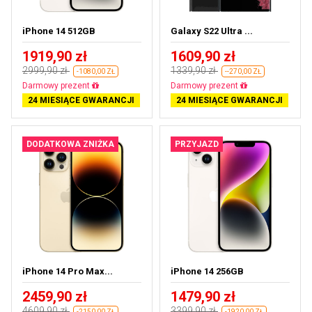
iPhone 14 512GB
Galaxy S22 Ultra ...
1919,90 zł
1609,90 zł
2999,90 zł
1339,90 zł
-1080,00 ZŁ
--270,00 ZŁ
Darmowa dostawa
Prawie wyprzedane
24 MIESIĄCE GWARANCJI
24 MIESIĄCE GWARANCJI
DODATKOWA ZNIŻKA
PRZYJAZD
iPhone 14 Pro Max...
iPhone 14 256GB
2459,90 zł
1479,90 zł
4609,90 zł
3399,90 zł
-2150,00 ZŁ
-1920,00 ZŁ