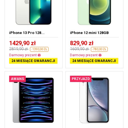
iPhone 13 Pro 128...
iPhone 12 mini 128GB
1429,90 zł
829,90 zł
2819,90 zł
1609,90 zł
-1390,00 ZŁ
-780,00 ZŁ
Darmowa dostawa
Darmowa dostawa
24 MIESIĄCE GWARANCJI
24 MIESIĄCE GWARANCJI
AWANS
PRZYJAZD