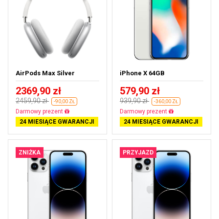
AirPods Max Silver
iPhone X 64GB
2369,90 zł
579,90 zł
2459,90 zł
939,90 zł
-90,00 ZŁ
-360,00 ZŁ
Prawie wyprzedane
Darmowa dostawa
24 MIESIĄCE GWARANCJI
24 MIESIĄCE GWARANCJI
ZNIŻKA
PRZYJAZD