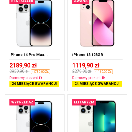
BESTSELLER
AWANS
iPhone 14 Pro Max...
iPhone 13 128GB
2189,90 zł
1119,90 zł
3939,90 zł
2279,90 zł
-1750,00 ZŁ
-1160,00 ZŁ
Darmowa dostawa
Darmowa dostawa
24 MIESIĄCE GWARANCJI
24 MIESIĄCE GWARANCJI
WYPRZEDAŻ
ELITARYZM