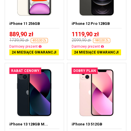
iPhone 11 256GB
iPhone 12 Pro 128GB
889,90 zł
1119,90 zł
1739,90 zł
2099,90 zł
-850,00 ZŁ
-980,00 ZŁ
Darmowa dostawa
Darmowa dostawa
24 MIESIĄCE GWARANCJI
24 MIESIĄCE GWARANCJI
RABAT CENOWY
DOBRY PLAN
iPhone 13 128GB M...
iPhone 13 512GB