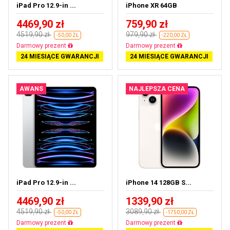
iPad Pro 12.9-in ...
iPhone XR 64GB
4469,90 zł
759,90 zł
4519,90 zł
979,90 zł
-50,00 ZŁ
-220,00 ZŁ
Prawie wyprzedane
Darmowa dostawa
24 MIESIĄCE GWARANCJI
24 MIESIĄCE GWARANCJI
AWANS
NAJLEPSZA CENA
iPad Pro 12.9-in ...
iPhone 14 128GB S...
4469,90 zł
1339,90 zł
4519,90 zł
3089,90 zł
-50,00 ZŁ
-1750,00 ZŁ
Prawie wyprzedane
Darmowa dostawa