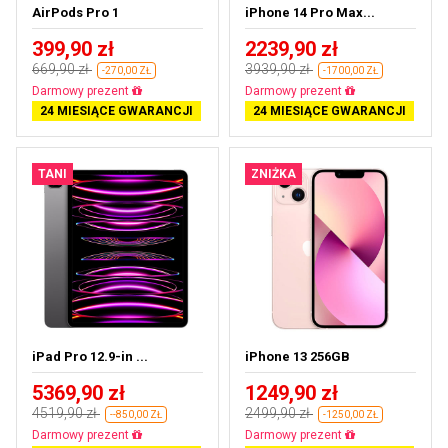
AirPods Pro 1
iPhone 14 Pro Max...
399,90 zł
2239,90 zł
669,90 zł
3939,90 zł
-270,00 ZŁ
-1700,00 ZŁ
Prawie wyprzedane
Darmowa dostawa
24 MIESIĄCE GWARANCJI
24 MIESIĄCE GWARANCJI
TANI
ZNIŻKA
iPad Pro 12.9-in ...
iPhone 13 256GB
5369,90 zł
1249,90 zł
4519,90 zł
2499,90 zł
--850,00 ZŁ
-1250,00 ZŁ
Prawie wyprzedane
Darmowa dostawa