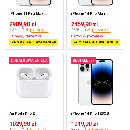
iPhone 14 Pro Max...
iPhone 14 Pro Max...
2909,90 zł
2459,90 zł
5279,90 zł
4609,90 zł
-2370,00 ZŁ
-2150,00 ZŁ
Darmowa dostawa
Darmowa dostawa
24 MIESIĄCE GWARANCJI
24 MIESIĄCE GWARANCJI
DODATKOWA ZNIŻKA
BESTSELLER
AirPods Pro 2
iPhone 14 Pro 128GB
1029,90 zł
1919,90 zł
1119,90 zł
3849,90 zł