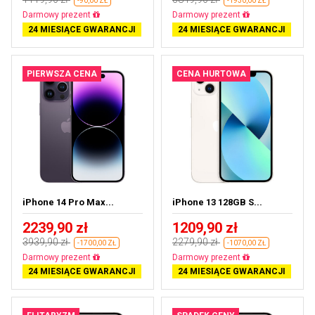
-90,00 ZŁ
-1930,00 ZŁ
Prawie wyprzedane
Darmowa dostawa
24 MIESIĄCE GWARANCJI
24 MIESIĄCE GWARANCJI
PIERWSZA CENA
CENA HURTOWA
iPhone 14 Pro Max...
iPhone 13 128GB S...
2239,90 zł
1209,90 zł
3939,90 zł
2279,90 zł
-1700,00 ZŁ
-1070,00 ZŁ
Darmowa dostawa
Darmowa dostawa
24 MIESIĄCE GWARANCJI
24 MIESIĄCE GWARANCJI