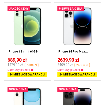
JAKOŚĆ CENY
PIERWSZA CENA
iPhone 12 mini 64GB
iPhone 14 Pro Max...
689,90 zł
2639,90 zł
1479,90 zł
5409,90 zł
-790,00 ZŁ
-2770,00 ZŁ
Darmowa dostawa
Darmowa dostawa
24 MIESIĄCE GWARANCJI
24 MIESIĄCE GWARANCJI
NISKA CENA
NISKA CENA