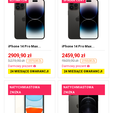
ELITARYZM
SPADEK CENY
iPhone 14 Pro Max...
iPhone 14 Pro Max...
2909,90 zł
2459,90 zł
5279,90 zł
4609,90 zł
-2370,00 ZŁ
-2150,00 ZŁ
Darmowa dostawa
Darmowa dostawa
24 MIESIĄCE GWARANCJI
24 MIESIĄCE GWARANCJI
NATYCHMIASTOWA
NATYCHMIASTOWA
ZNIŻKA
ZNIŻKA