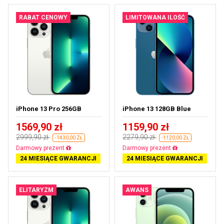
RABAT CENOWY
LIMITOWANA ILOŚĆ
iPhone 13 Pro 256GB
iPhone 13 128GB Blue
1569,90 zł
1159,90 zł
2999,90 zł
2279,90 zł
-1430,00 ZŁ
-1120,00 ZŁ
Darmowa dostawa
Darmowa dostawa
24 MIESIĄCE GWARANCJI
24 MIESIĄCE GWARANCJI
ELITARYZM
AWANS