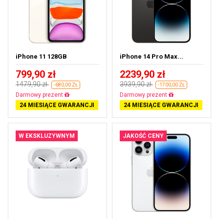
iPhone 11 128GB
iPhone 14 Pro Max...
799,90 zł
2239,90 zł
1479,90 zł
3939,90 zł
-680,00 ZŁ
-1700,00 ZŁ
Darmowa dostawa
Darmowa dostawa
24 MIESIĄCE GWARANCJI
24 MIESIĄCE GWARANCJI
W EKSKLUZYWNYM
JAKOŚĆ CENY