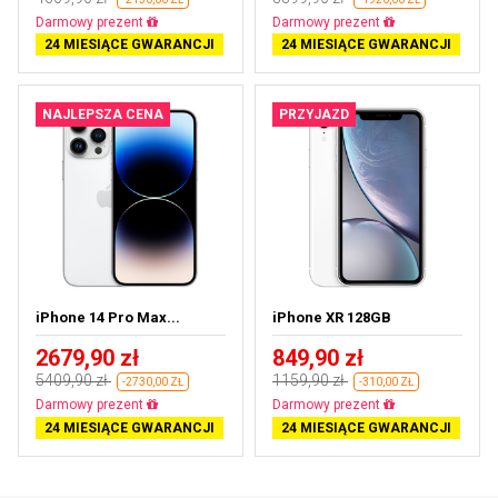
Darmowa dostawa
Darmowa dostawa
24 MIESIĄCE GWARANCJI
24 MIESIĄCE GWARANCJI
NAJLEPSZA CENA
PRZYJAZD
iPhone 14 Pro Max...
iPhone XR 128GB
2679,90 zł
849,90 zł
5409,90 zł
1159,90 zł
-2730,00 ZŁ
-310,00 ZŁ
Darmowa dostawa
Darmowa dostawa
24 MIESIĄCE GWARANCJI
24 MIESIĄCE GWARANCJI