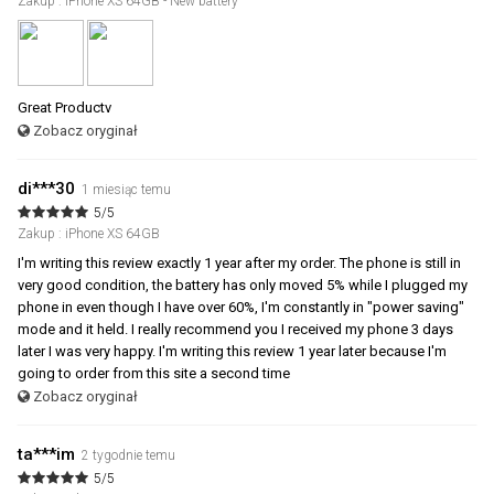
Zakup : iPhone XS 64GB - New battery
Great Productv
Zobacz oryginał
di***30
1 miesiąc temu
5/5
Zakup : iPhone XS 64GB
I'm writing this review exactly 1 year after my order. The phone is still in
very good condition, the battery has only moved 5% while I plugged my
phone in even though I have over 60%, I'm constantly in "power saving"
mode and it held. I really recommend you I received my phone 3 days
later I was very happy. I'm writing this review 1 year later because I'm
going to order from this site a second time
Zobacz oryginał
ta***im
2 tygodnie temu
5/5