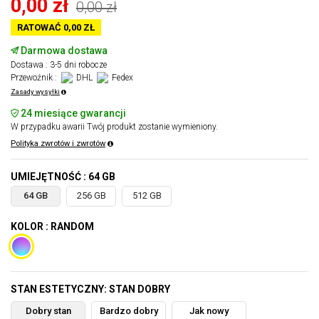
0,00 zł
0,00 zł
RATOWAĆ 0,00 ZŁ
Darmowa dostawa
Dostawa : 3-5 dni robocze
Przewoźnik :
DHL
Fedex
Zasady wysyłki
24 miesiące gwarancji
W przypadku awarii Twój produkt zostanie wymieniony.
Polityka zwrotów i zwrotów
UMIEJĘTNOŚĆ : 64 GB
64 GB
256 GB
512 GB
KOLOR : RANDOM
STAN ESTETYCZNY: STAN DOBRY
Dobry stan
Bardzo dobry
Jak nowy