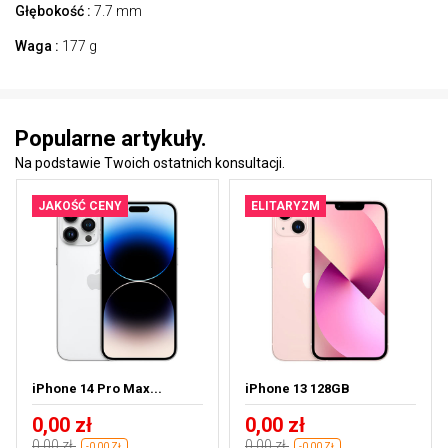
Głębokość :
7.7 mm
Waga :
177 g
Popularne artykuły.
Na podstawie Twoich ostatnich konsultacji.
JAKOŚĆ CENY
ELITARYZM
iPhone 14 Pro Max...
iPhone 13 128GB
0,00 zł
0,00 zł
0,00 zł
0,00 zł
-0,00 ZŁ
-0,00 ZŁ