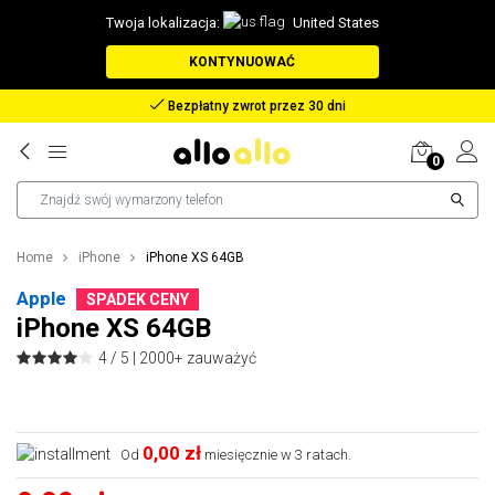
Twoja lokalizacja:
United States
KONTYNUOWAĆ
Bezpłatny zwrot przez 30 dni
0
Home
iPhone
iPhone XS 64GB
Apple
SPADEK CENY
iPhone XS 64GB
4 / 5 |
2000+ zauważyć
0,00 zł
Od
miesięcznie w 3 ratach.