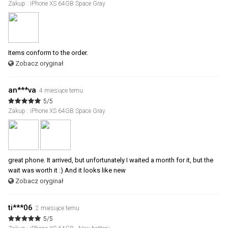
Zakup : iPhone XS 64GB Space Gray
Items conform to the order.
Zobacz oryginał
an***va
4 miesiące temu
5/5
Zakup : iPhone XS 64GB Space Gray
great phone. It arrived, but unfortunately I waited a month for it, but the
wait was worth it :) And it looks like new
Zobacz oryginał
ti***06
2 miesiące temu
5/5