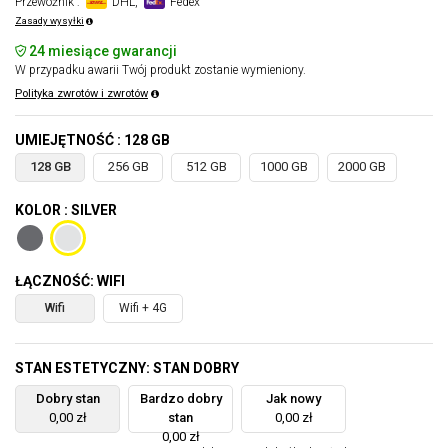
Przewoźnik :
DHL,
Fedex
Zasady wysyłki
24 miesiące gwarancji
W przypadku awarii Twój produkt zostanie wymieniony.
Polityka zwrotów i zwrotów
UMIEJĘTNOŚĆ : 128 GB
128 GB
256 GB
512 GB
1000 GB
2000 GB
KOLOR : SILVER
ŁĄCZNOŚĆ: WIFI
Wifi
Wifi + 4G
STAN ESTETYCZNY: STAN DOBRY
Dobry stan
Bardzo dobry
Jak nowy
0,00 zł
stan
0,00 zł
0,00 zł