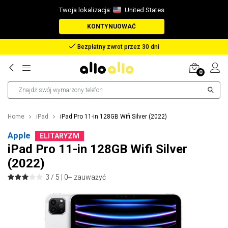
Twoja lokalizacja:
United States
KONTYNUOWAĆ
Zwrot pieniędzy w przypadku zagubienia paczki
0
Home
iPad
iPad Pro 11-in 128GB Wifi Silver (2022)
Apple
ELITARYZM
iPad Pro 11-in 128GB Wifi Silver
(2022)
3 / 5 |
0+ zauważyć