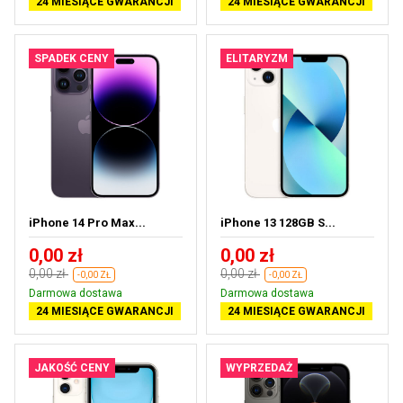
24 MIESIĄCE GWARANCJI
24 MIESIĄCE GWARANCJI
SPADEK CENY
ELITARYZM
iPhone 14 Pro Max...
iPhone 13 128GB S...
0,00 zł
0,00 zł
0,00 zł
0,00 zł
-0,00 ZŁ
-0,00 ZŁ
Darmowa dostawa
Darmowa dostawa
24 MIESIĄCE GWARANCJI
24 MIESIĄCE GWARANCJI
JAKOŚĆ CENY
WYPRZEDAŻ