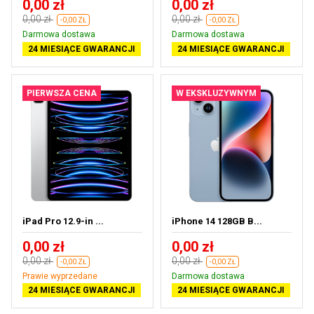
0,00 zł
0,00 zł
0,00 zł
0,00 zł
-0,00 ZŁ
-0,00 ZŁ
Darmowa dostawa
Darmowa dostawa
24 MIESIĄCE GWARANCJI
24 MIESIĄCE GWARANCJI
PIERWSZA CENA
W EKSKLUZYWNYM
iPad Pro 12.9-in ...
iPhone 14 128GB B...
0,00 zł
0,00 zł
0,00 zł
0,00 zł
-0,00 ZŁ
-0,00 ZŁ
Prawie wyprzedane
Darmowa dostawa
24 MIESIĄCE GWARANCJI
24 MIESIĄCE GWARANCJI