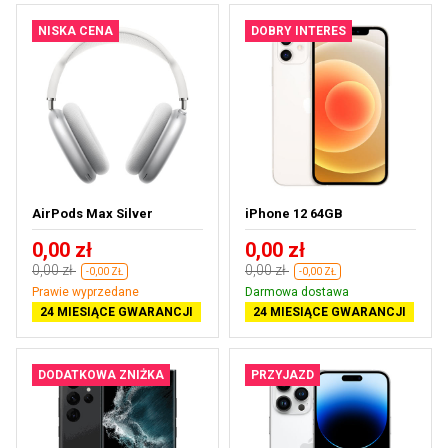
NISKA CENA
DOBRY INTERES
AirPods Max Silver
iPhone 12 64GB
0,00 zł
0,00 zł
0,00 zł
0,00 zł
-0,00 ZŁ
-0,00 ZŁ
Prawie wyprzedane
Darmowa dostawa
24 MIESIĄCE GWARANCJI
24 MIESIĄCE GWARANCJI
DODATKOWA ZNIŻKA
PRZYJAZD